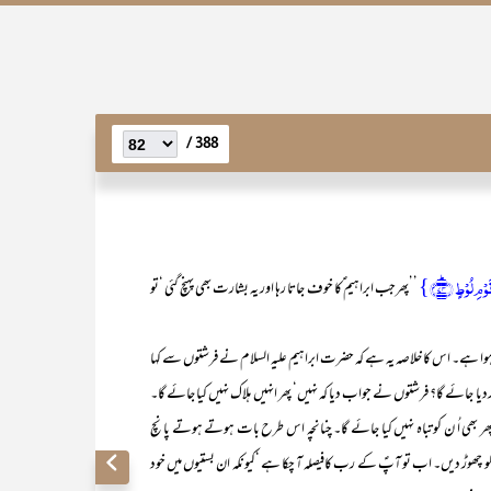
388 /
لُوۡطٍ ﴿ؕ۷۴﴾}
’’پھرجب ابراہیم ؑکا خوف جاتا رہا اور یہ بشارت بھی پہنچ گئی ‘تو
 ہے۔ اس کا خلاصہ یہ ہے کہ حضرت ابراہیم علیہ السلام نے فرشتوں سے کہا
کردیا جائے گا؟ فرشتوں نے جواب دیا کہ نہیں‘ پھر انہیں ہلاک نہیں کیا جائے گا۔
 پھر بھی اُ ن کو تباہ نہیں کیا جائے گا۔ چنانچہ اس طرح بات ہوتے ہوتے پانچ
ث کو چھوڑ دیں۔ اب تو آپؑ کے رب کافیصلہ آ چکا ہے ‘کیونکہ ان بستیوں میں خود