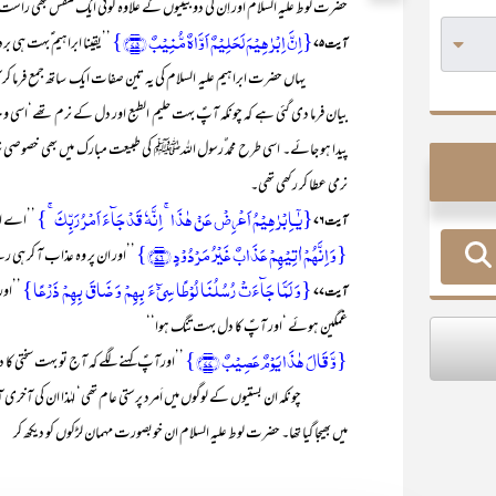
حضرت لوط علیہ السلام اور اِن کی دو بیٹیوں کے علاوہ کوئی ایک متنفس بھی راست
{اِنَّ اِبۡرٰہِیۡمَ لَحَلِیۡمٌ اَوَّاہٌ مُّنِیۡبٌ ﴿۷۵﴾}
’’یقینا ابراہیم ؑبہت ہی 
آیت ۷۵
یہاں حضرت ابراہیم علیہ السلام کی یہ تین صفات ایک ساتھ جمع فرما کر آپؑ 
بیان فرما دی گئی ہے کہ چونکہ آپؑ بہت حلیم الطبع اور دل کے نرم تھے‘ا
پیدا ہو جائے۔ اسی طرح محمد ٌرسول اللہﷺ کی طبیعت مبارک میں بھی خصوصی نر
نرمی عطا کر رکھی تھی۔
{یٰۤـاِبۡرٰہِیۡمُ اَعۡرِضۡ عَنۡ ہٰذَا ۚ اِنَّہٗ قَدۡ جَآءَ اَمۡرُ رَبِّکَ ۚ}
’’اے ابر
آیت ۷۶
{وَ اِنَّہُمۡ اٰتِیۡہِمۡ عَذَابٌ غَیۡرُ مَرۡدُوۡدٍ ﴿۷۶﴾}
’’اور ان پر وہ عذاب آ کر ہی رہ
{وَ لَمَّا جَآءَتۡ رُسُلُنَا لُوۡطًا سِیۡٓءَ بِہِمۡ وَ ضَاقَ بِہِمۡ ذَرۡعًا}
’’او
آیت ۷۷
غمگین ہوئے ‘اور آپؑ کا دل بہت تنگ ہوا‘‘
{وَّ قَالَ ہٰذَا یَوۡمٌ عَصِیۡبٌ ﴿۷۷﴾}
’’اورآپؑ کہنے لگے کہ آج تو بہت سختی ک
چونکہ ان بستیوں کے لوگوں میں اَمرد پرستی عام تھی‘ لہٰذا ان کی آخر
میں بھیجا گیا تھا۔ حضرت لوط علیہ السلام ان خوبصورت مہمان لڑکوں کو دیکھ کر