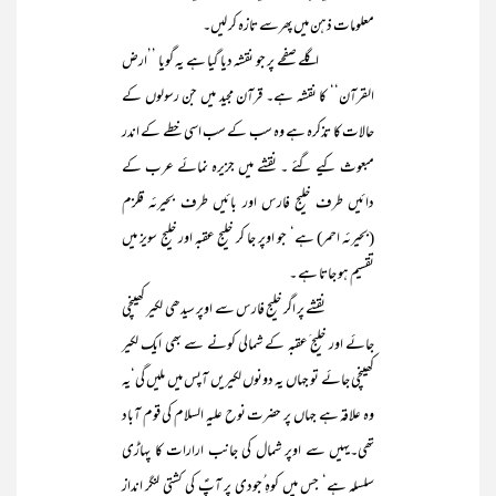
معلومات ذہن میں پھرسے تازہ کر لیں۔
اگلے صفحے پر جو نقشہ دیا گیا ہے یہ گویا ’’ارض
القرآن‘‘ کا نقشہ ہے۔ قرآن مجید میں جن رسولوں کے
حالات کا تذکرہ ہے وہ سب کے سب اسی خطے کے اندر
مبعوث کیے گئے ۔ نقشے میں جزیرہ نمائے عرب کے
دائیں طرف خلیج فارس اور بائیں طرف بحیرئہ قلزم
(بحیرئہ احمر) ہے‘ جو اوپر جا کر خلیج عقبہ اور خلیج سویز میں
تقسیم ہو جاتا ہے ۔
نقشے پر اگر خلیج فارس سے اوپر سیدھی لکیر کھینچی
جائے اور خلیج َعقبہ کے شمالی کونے سے بھی ایک لکیر
کھینچی جائے تو جہاں یہ دونوں لکیریں آپس میں ملیں گی‘یہ
وہ علاقہ ہے جہاں پر حضرت نوح علیہ السلام کی قوم آباد
تھی۔یہیں سے اوپر شمال کی جانب ارارات کا پہاڑی
سلسلہ ہے‘ جس میں کوہِ ُجودی پر آپؑ کی کشتی لنگر انداز