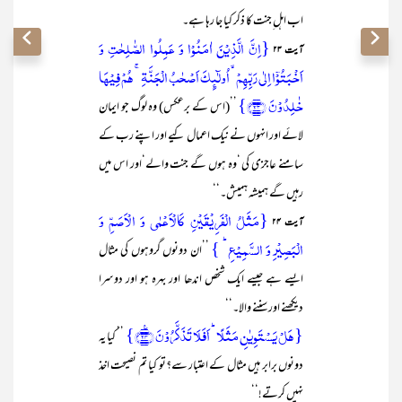
اب اہل ِجنت کا ذکر کیا جا رہا ہے۔
{اِنَّ الَّذِیۡنَ اٰمَنُوۡا وَ عَمِلُوا الصّٰلِحٰتِ وَ
آیت ۲۳
اَخۡبَتُوۡۤا اِلٰی رَبِّہِمۡ ۙ اُولٰٓئِکَ اَصۡحٰبُ الۡجَنَّۃِ ۚ ہُمۡ فِیۡہَا
خٰلِدُوۡنَ ﴿۲۳﴾}
’’(اس کے برعکس) وہ لوگ جو ایمان
لائے اور انہوں نے نیک اعمال کیے اور اپنے رب کے
سامنے عاجزی کی ‘وہ ہوں گے جنت والے‘اور اس میں
رہیں گے ہمیشہ ہمیش۔‘‘
{مَثَلُ الۡفَرِیۡقَیۡنِ کَالۡاَعۡمٰی وَ الۡاَصَمِّ وَ
آیت ۲۴
الۡبَصِیۡرِ وَ السَّمِیۡعِ ؕ }
’’ان دونوں گروہوں کی مثال
ایسے ہے جیسے ایک شخص اندھا اور بہرہ ہو اور دوسرا
دیکھنے اور سننے والا۔‘‘
{ہَلۡ یَسۡتَوِیٰنِ مَثَلًا ؕ اَفَلَا تَذَکَّرُوۡنَ ﴿٪۲۴﴾}
’’ کیا یہ
دونوں برابر ہیں مثال کے اعتبار سے؟تو کیا تم نصیحت اخذ
نہیں کرتے!‘‘