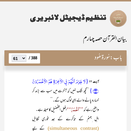
بیان القرآن حصہ چہارم
باب:
سُورۃ ھُود
388 /
{لَا جَرَمَ اَنَّہُمۡ فِی الۡاٰخِرَۃِ ہُمُ الۡاَخۡسَرُوۡنَ
آیت ۲۲
﴿۲۲﴾}
’’کچھ شک نہیں کہ آخرت میں سب سے بڑھ کر
خسارہ پانے والے یہی لوگ ہوں گے۔‘‘
’’اَخْسَرُ‘‘
واضح رہے کہ
افعل التفضیل کا صیغہ ہے۔
اہل ِجہنم کے تذکرے کے بعد فوری تقابل
کے لیے
(simultaneous contrast)