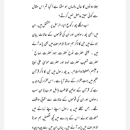
بھلا دونوں کا حال یکساں ہو سکتا ہے؟ کیا تم اس مثال
سے کوئی سبق حاصل نہیں کرتے؟
اب اگلے چھ رکوع انباء الرسل پر مشتمل ہیں۔ ان
میں انہی چھ رسولوں اور اُن کی قوموں کے حالات بیان
ہوئے ہیں جن کا ذکر ہم سورۃ الاعراف میں بھی پڑھ آئے
ہیں ۔ یعنی حضرت نوح‘حضرت ہود‘حضرت صالح ‘
حضرت شعیب‘حضرت لوط اور حضرت موسیٰ علیٰ نبینا
وعلیہم الصلوٰۃ والسلام۔ یہ چھ رسول ہیں جن کا ذکر قرآن
حکیم میں بہت تکرار کے ساتھ آیا ہے۔ اس تکرار کی وجہ یہ
ہے کہ قرآن کے اولین مخاطب (اہل عرب) ان سب
رسولوں اور ان کی قوموں کے حالات سے بخوبی واقف
تھے۔ جس خطے میں یہ رسول اپنے اپنے زمانے میں
مبعوث ہوئے اس کے بارے میں کچھ تفصیل ہم سورۃ
الاعراف میں پڑھ آئے ہیں۔ یہاں ان میں سے چیدہ چیدہ