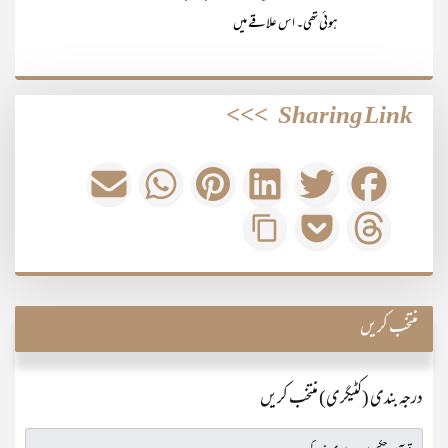
ہوئی تھی۔ اس علاقے میں
>>>
Sharing Link
منتخب کریں
درجہ بندی (کٹیگری) منتخب کریں