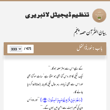
بیانُ القُرآن حصہ پنجم
باب:
سُورۃُ النَّمْل
475 /
کے لیے اس سے بہتر صلہ ہو گا۔‘‘
ایک نیکی کا اجر دس گنا بھی ہو سکتا ہے‘ سات سو گنا بھی
اور اس سے بھی زیادہ۔ بہر حال نیکی کا بدلہ بڑھا چڑھا کر دیا
جائے گا۔
{وَ ہُمۡ مِّنۡ فَزَعٍ یَّوۡمَئِذٍ اٰمِنُوۡنَ ﴿۸۹﴾}
’’اور وہ اُس
دن کی گھبراہٹ سے امن میں ہوں گے۔‘‘