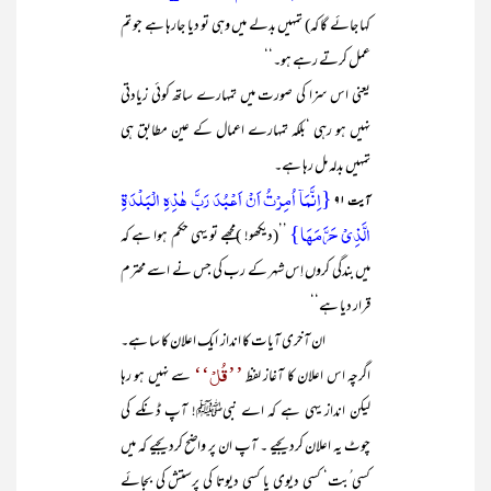
کہا جائے گا کہ) تمہیں بدلے میں وہی تو دیا جارہا ہے جو تم
عمل کرتے رہے ہو۔‘‘
یعنی اس سزا کی صورت میں تمہارے ساتھ کوئی زیادتی
نہیں ہو رہی ‘بلکہ تمہارے اعمال کے عین مطابق ہی
تمہیں بدلہ مل رہا ہے۔
{اِنَّمَاۤ اُمِرۡتُ اَنۡ اَعۡبُدَ رَبَّ ہٰذِہِ الۡبَلۡدَۃِ
آیت ۹۱
الَّذِیۡ حَرَّمَہَا}
’’(دیکھو! )مجھے تو یہی حکم ہوا ہے کہ
میں بندگی کروں اِس شہر کے رب کی جس نے اسے محترم
قرار دیا ہے‘‘
ان آخری آیات کا انداز ایک اعلان کا سا ہے۔
’’قُلْ‘‘
اگرچہ اس اعلان کا آغاز لفظ
سے نہیں ہو رہا
لیکن انداز یہی ہے کہ اے نبیﷺ! آپ ڈنکے کی
چوٹ یہ اعلان کردیجیے ۔ آپ ان پر واضح کردیجیے کہ میں
کسی ُبت‘ کسی دیوی یا کسی دیوتا کی پرستش کی بجائے