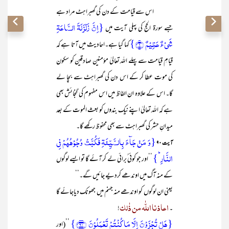
اس سے قیامت کے دن کی گھبراہٹ مراد ہے
{اِنَّ زَلۡزَلَۃَ السَّاعَۃِ
جسے سورۃ الحج کی پہلی آیت میں
شَیۡءٌ عَظِیۡمٌ ﴿۱﴾}
کہا گیا ہے۔احادیث میں آتا ہے کہ
قیامِ قیامت سے پہلے اللہ تعالیٰ مؤمنین صادقین کو سکون
کی موت عطا کر کے اس دن کی گھبراہٹ سے بچا لے
گا۔ اس کے علاوہ ان الفاظ میں اس مفہوم کی گنجائش بھی
ہے کہ اللہ تعالیٰ اپنے نیک بندوں کو بعث الموت کے بعد
میدانِ حشر کی گھبراہٹ سے بھی محفوظ رکھے گا۔
{وَ مَنۡ جَآءَ بِالسَّیِّئَۃِ فَکُبَّتۡ وُجُوۡہُہُمۡ فِی
آیت ۹۰
النَّارِ ؕ}
’’اور جو کوئی ُبرائی لے کر آئے گا تو ایسے لوگوں
کے منہ آگ میں اوندھے کردیے جائیں گے۔‘‘
یعنی ان لوگوں کو اوندھے منہ جہنم میں جھونک دیاجائے گا
اعاذنا اللّٰہ من ذٰلک
۔
!
{ہَلۡ تُجۡزَوۡنَ اِلَّا مَا کُنۡتُمۡ تَعۡمَلُوۡنَ ﴿۹۰﴾}
’’(اور