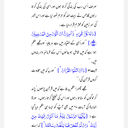
صرف اُس رب کی بندگی کرتا ہوں اور اسی کی بندگی کرتا
رہوں گاجس نے بیت اللہ کو حرم ٹھہرایا ہے اور اس شہر
کی سر زمین کو محترم قرار دیا ہے۔
{وَ لَہٗ کُلُّ شَیۡءٍ ۫ وَّ اُمِرۡتُ اَنۡ اَکُوۡنَ مِنَ الۡمُسۡلِمِیۡنَ
﴿ۙ۹۱﴾}
’’اور اُسی کے اختیار میں ہے ہر چیز‘ اور مجھے حکم
ہوا ہے کہ میں شامل ہو جائوں اُس کے فرمانبردار بندوں
میں۔‘‘
{وَ اَنۡ اَتۡلُوَا الۡقُرۡاٰنَ ۚ}
’’اور یہ کہ میں تلاوت
آیت ۹۲
کروں قرآن کی!‘‘
مجھے تیسرا حکم یہ ملا ہے کہ میں قرآن پڑھوں‘ پڑھ
کر لوگوں کو سناتا رہوں اور اس کی تبلیغ کرتا رہوں۔ سورۃ
المائدۃ کی آیت ۶۷ میں بھی آپؐ کو ایسا ہی حکم دیا گیا
{یٰۤاَیُّہَا الرَّسُوۡلُ بَلِّغۡ مَاۤ اُنۡزِلَ اِلَیۡکَ مِنۡ
ہے:
رَّبِّکَ ؕ وَ اِنۡ لَّمۡ تَفۡعَلۡ فَمَا بَلَّغۡتَ رِسَالَتَہٗ ؕ}
کہ اے