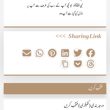
نبیﷺ! جو کچھ آپ کے رب کی طرف سے آپ پر
نازل کیا گیا ہے آپ وہ
>>>
Sharing Link
منتخب کریں
درجہ بندی (کٹیگری) منتخب کریں