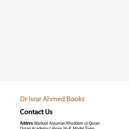
Dr Israr Ahmed Books
Contact Us
Addres:
Markazi Anjuman Khuddam ul Quran
Quran Academy Lahore 36-K, Model Town,