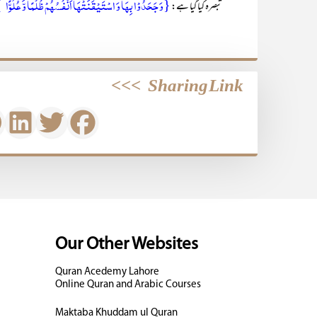
{وَ جَحَدُوۡا بِہَا وَ اسۡتَیۡقَنَتۡہَاۤ اَنۡفُسُہُمۡ ظُلۡمًا وَّ عُلُوًّا 
تبصرہ کیا گیا ہے:
>>>
Sharing Link
Our Other Websites
Quran Acedemy Lahore
Online Quran and Arabic Courses
Maktaba Khuddam ul Quran