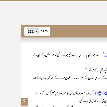
475 /
ُہُمۡ ۙ}
’’اور جب ان پر ہماری بات واقع ہو جائے گی تو ہم نکالیں گے ان کے
قین نہیں رکھتے تھے۔‘‘
 کے مطابق سورج کے مغرب سے طلوع ہونے کے بعد کوہِ صفا پھٹے گا اور
ۡنَ ﴿۸۳﴾}
’’اور ذرا تصور کرو اُس دن کا جس دن ہم جمع کریں گے ہر اُمت
ان کی درجہ بندی کی جائے گی۔‘‘