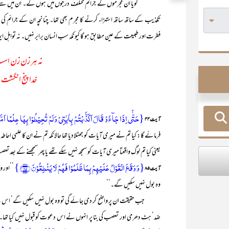
گویا ان مجرموں کے جرائم مختلف درجوں میں ہوں گے۔ ان میں سے کوئی انکار
تکذیب کے ساتھ ساتھ استہزاء کرنے کا مجرم بھی تھا۔ چنانچہ ان کے جرائم کی
فطرت اور طبیعت کے عین مطابق ہو گا کیونکہ سب انسان برابر نہیں۔ نہ تواہل 
نہ ہر زن زن است و
خدا پنج انگشت 
{حَتّٰۤی اِذَا جَآءُوۡ قَالَ اَکَذَّبۡتُمۡ بِاٰیٰتِیۡ وَ لَمۡ تُحِیۡطُوۡا بِہَا عِلۡمًا اَمَّا 
آیت ۴۴
فرمائے گا: کیا تم نے میری آیات کو جھٹلادیا تھا حالانکہ تم نے ان کا علمی احاطہ 
یعنی کیا تم لوگ واقعتا میری آیات کو سمجھ نہیں سکے تھے یا پھر سمجھنے کے بع
{وَ وَقَعَ الۡقَوۡلُ عَلَیۡہِمۡ بِمَا ظَلَمُوۡا فَہُمۡ لَا یَنۡطِقُوۡنَ ﴿۸۵﴾}
’’اور 
آیت ۸۵
وہ بول نہیں سکیں گے۔‘‘
جب حقیقت ان پر واضح کر دی جائے گی تو وہ بول نہیں سکیں گے‘ اس لیے 