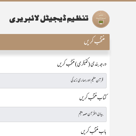
منتخب کریں
درجہ بندی (کٹیگری) منتخب کریں
کتاب منتخب کریں
باب منتخب کریں