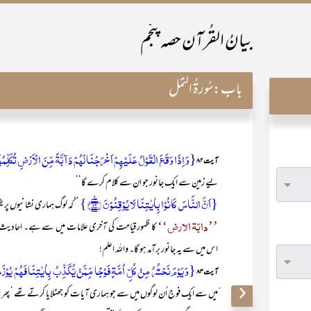
بیانُ القُرآن حصہ پنجم
باب:
سُورۃُ النَّمْل
{وَ اِذَا وَقَعَ الۡقَوۡلُ عَلَیۡہِمۡ اَخۡرَجۡنَا لَہُمۡ دَآبَّۃً مِّنَ الۡاَرۡضِ تُکَلِّم
آیت ۸۲
لیے زمین سے ایک جانور جو ان سے کلام کرے گا‘‘
{اَنَّ النَّاسَ کَانُوۡا بِاٰیٰتِنَا لَا یُوۡقِنُوۡنَ ﴿٪۸۲﴾}
’’کہ لوگ ہماری نشانیوں پر ی
’’دابّۃ الارض‘‘
کا ظہور قیامت کی آخری علامات میں سے ہے۔ احادیث
اس میں سے یہ جانور برآمد ہو گا۔ واللہ اعلم!
{وَ یَوۡمَ نَحۡشُرُ مِنۡ کُلِّ اُمَّۃٍ فَوۡجًا مِّمَّنۡ یُّکَذِّبُ بِاٰیٰتِنَا فَہُمۡ یُوۡزَعُو
آیت ۸۳
ّمیں سے ایک فوج اُن لوگوں میں سے جو ہماری آیات کو جھٹلایا کرتے تھے ‘ پھر 