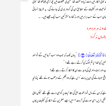
 میں بہت زیادہ سخت تھا‘ کسی کی طبیعت میں کچھ نرمی کا پہلو تھا‘ کوئی
 نوعیت اور کیفیت کے مطابق ان کی گروہ بندی کی جائے گی۔ یہ طریقہ انسانی
ایمان سب کے سب برابر ہیں اورنہ کفار و مشرکین سب ایک جیسے ہیں۔ ؎
 نہ ہر َمرد مرد
یکساں نہ کرد!
ذَا کُنۡتُمۡ تَعۡمَلُوۡنَ ﴿۸۴﴾}
’’یہاں تک کہ جب وہ سب آ جائیں گے تو اللہ
نہیں کیا تھا ؟ یا تم لوگ کیا کرتے رہے تھے؟‘‘
د تعصب اور ہٹ دھرمی کی وجہ سے ان کا انکار کرتے رہے تھے؟
واقع ہو جائے گی ان پر بات‘ اس لیے کہ وہ ظلم کے مرتکب ہوئے تھے‘ چنانچہ
کہ ان کے دل تو دعوتِ حق کی حقانیت پر گواہی دے چکے تھے‘ لیکن اپنی
ضد‘ ہٹ دھرمی اور تعصب کی بنا پر انہوں نے اس دعوت کو قبول نہیں کیا تھا۔ قبل ازیں اسی سورت کی آیت ۱۴ میں ایسے منکرین کے انکار کی کیفیت پریوں