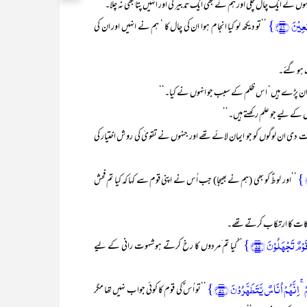
ہوں نے ایک چال چلی اور ہم نے بھی ایک تدبیر کی اور انہیں پتا بھی نہ چلا۔‘‘
یۡنَ ﴿۵۱﴾}
’’تو دیکھ لو کیا انجام ہوا ان کی چال کا ‘ ہم نے انہیں اور ان کی
ک ہو گئے۔
 ویران پڑے ہیں‘ اس ظلم کے سبب جو انہوں نے کیا۔‘‘
ں کے لیے جو علم رکھتے ہیں۔‘‘
 دی ان لوگوں کو جو ایمان لائے تھے اور جنہوں نے تقویٰ کی روش اختیار کی
’’اور لوطؑ کو بھی (ہم نے بھیجا) جب اُس نے اپنی قوم سے کہا کہ کیا تم فحش
حرکات کا ارتکاب کرتے تھے۔
مٌ تَجۡہَلُوۡنَ ﴿۵۵﴾}
’’کیا تم َمردوں کا رخ کرتے ہو شہوت رانی کے لیے
 اِنَّہُمۡ اُنَاسٌ یَّتَطَہَّرُوۡنَ ﴿۵۶﴾}
’’تو اُس ؑکی قوم کا کوئی جواب نہیں تھا مگر