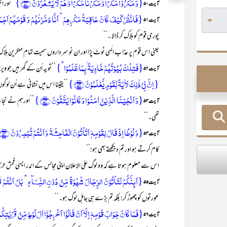
{وَ مَکَرُوۡا مَکۡرًا وَّ مَکَرۡنَا مَکۡرًا وَّ ہُمۡ لَا یَشۡعُرُوۡنَ ﴿۵۰﴾}
’’اور ان
آیت ۵۰
{فَانۡظُرۡ کَیۡفَ کَانَ عَاقِبَۃُ مَکۡرِہِمۡ ۙ اَنَّا دَمَّرۡنٰہُمۡ وَ قَوۡمَہُمۡ اَجۡمَعِ
آیت ۵۱
پوری قوم کو ہلاک کر ڈالا ۔‘‘
یعنی اس قوم پر عذابِ الٰہی ٹوٹ پڑا اور ان نو سرداروں سمیت تمام منکرین ہلا
{فَتِلۡکَ بُیُوۡتُہُمۡ خَاوِیَۃًۢ بِمَا ظَلَمُوۡا ؕ}
’’تو یہ اُن کے گھر ہیں جو
آیت ۵۲
{اِنَّ فِیۡ ذٰلِکَ لَاٰیَۃً لِّقَوۡمٍ یَّعۡلَمُوۡنَ ﴿۵۲﴾}
’’یقینا اس میں نشانی ہے اُن لوگو
{وَ اَنۡجَیۡنَا الَّذِیۡنَ اٰمَنُوۡا وَ کَانُوۡا یَتَّقُوۡنَ ﴿۵۳﴾}
’’اورہم نے نجات
آیت ۵۳
تھی۔‘‘
{وَ لُوۡطًا اِذۡ قَالَ لِقَوۡمِہٖۤ اَتَاۡتُوۡنَ الۡفَاحِشَۃَ وَ اَنۡتُمۡ تُبۡصِرُوۡنَ ﴿۵۴﴾ }
آیت ۵۴
کام کرتے ہو اور تم دیکھتے بھی ہو!‘‘
اس سے معلوم ہوتا ہے کہ وہ لوگ علی الاعلان اپنی مجالس کے اندر ایسی فحش 
{اَئِنَّکُمۡ لَتَاۡتُوۡنَ الرِّجَالَ شَہۡوَۃً مِّنۡ دُوۡنِ النِّسَآءِ ؕ بَلۡ اَنۡتُمۡ قَوۡ
آیت ۵۵
عورتوں کو چھوڑ کر! بلکہ تم بڑے ہی جاہل لوگ ہو۔‘‘
{فَمَا کَانَ جَوَابَ قَوۡمِہٖۤ اِلَّاۤ اَنۡ قَالُوۡۤا اَخۡرِجُوۡۤا اٰلَ لُوۡطٍ مِّنۡ قَرۡیَتِکُمۡ ۚ
آیت ۵۶