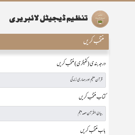
منتخب کریں
درجہ بندی (کٹیگری) منتخب کریں
کتاب منتخب کریں
باب منتخب کریں