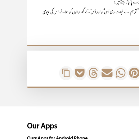
ے پاکباز بنتے ہیں!‘‘
’تو ہم نے نجات دی اُس ؑکو اور اُس ؑکے گھر والوں کو سوائے اس کی بیوی
Our Apps
Ours Apps for Android Phone