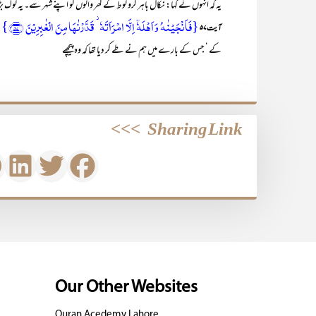
یہ کہ انہوں نے کہا: نکال باہر کرو لوط کے گھر والوں کو اپنے شہر سے۔ یہ لوگ بڑ
{فَاَنۡجَیۡنٰہُ وَ اَہۡلَہٗۤ اِلَّا امۡرَاَتَہٗ ۫ قَدَّرۡنٰہَا مِنَ الۡغٰبِرِیۡنَ ﴿۵۷﴾}
’
آیت ۵۷
کے ‘ جس کے بارے میں ہم نے طے کر دیا تھا کہ وہ پیچھے
>>>
Sharing Link
Our Other Websites
Quran Acedemy Lahore