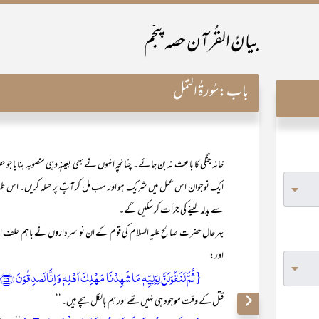
بیانُ القُرآن حصہ پنجم
باب:
سُورۃُ النَّمْل
خانہ جنگی کا باعث نہ بن جائے۔ چنانچہ انہوں نے بھی بعینہٖ وہی منصوبہ بنایاج
ایک نوجوان اس عمل میں شریک ہو اور سب مل کر آپؐ پر حملہ کریں۔ اس طرح ن
سے بدلہ لینے کی جرأت کر سکیں گے۔
بہر حال حضرت صالح علیہ السلام کی قوم کے ان نو سرداروں نے باہم حلف اٹھا 
اور:
{ثُمَّ لَنَقُوۡلَنَّ لِوَلِیِّہٖ مَا شَہِدۡنَا مَہۡلِکَ اَہۡلِہٖ وَ اِنَّا لَصٰدِقُوۡنَ ﴿۴۹﴾}
قتل کے وقت موجود ہی نہیں تھے اور ہم بالکل سچے ہیں۔‘‘