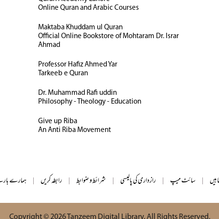
Online Quran and Arabic Courses
Maktaba Khuddam ul Quran
Official Online Bookstore of Mohtaram Dr. Israr
Ahmad
Professor Hafiz Ahmed Yar
Tarkeeb e Quran
Dr. Muhammad Rafi uddin
Philosophy - Theology - Education
Give up Riba
An Anti Riba Movement
ابیں
|
سائٹ میپ
|
رازداری کی پالیسی
|
شرائط و ضوابط
|
رابطہ کریں
|
ہمارے بارے
Copyright © 2026
Tanzeem Digital Library
. All Rights Reserved.