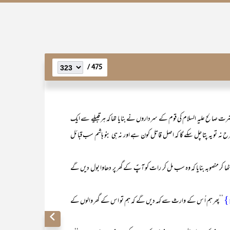
475 /
و حضرت صالح علیہ السلام کی قوم کے سرداروں نے بنایا تھا کہ ہر قبیلے سے ایک
ہ تو یہ پتا چل سکے گا کہ اصل قاتل کون ہے اور نہ ہی بنو ہاشم سب قبائل
کر منصوبہ بنایا کہ وہ سب مل کر رات کو آپؑ کے گھر پر دھاوا بول دیں گے
’’پھر ہم اُ س کے وارث سے کہہ دیں گے کہ ہم تو اس کے گھر والوں کے