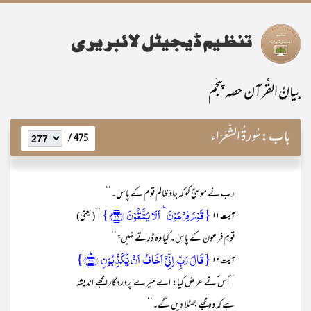
بیانُ القُرآن حصہ پنجم
باب:
سُورۃُ الشُّعَرَاء
475 /
رب نے موسیٰؑ کو کہ جاؤ ظالم قوم کے پاس۔‘‘
{قَوۡمَ فِرۡعَوۡنَ ؕ اَلَا یَتَّقُوۡنَ ﴿۱۱﴾}
’’(یعنی)
آیت ۱۱
قومِ فرعون کے پاس۔ کیا وہ ڈرتے نہیں؟‘‘
{قَالَ رَبِّ اِنِّیۡۤ اَخَافُ اَنۡ یُّکَذِّبُوۡنِ ﴿ؕ۱۲﴾}
آیت ۱۲
’’اُس ؑنے عرض کیا: اے میرے پروردگار! مجھے اندیشہ
ہے کہ وہ مجھے جھٹلا دیں گے۔‘‘