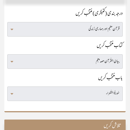
درجہ بندی (کٹیگری) منتخب کریں
کتاب منتخب کریں
باب منتخب کریں
تلاش کریں