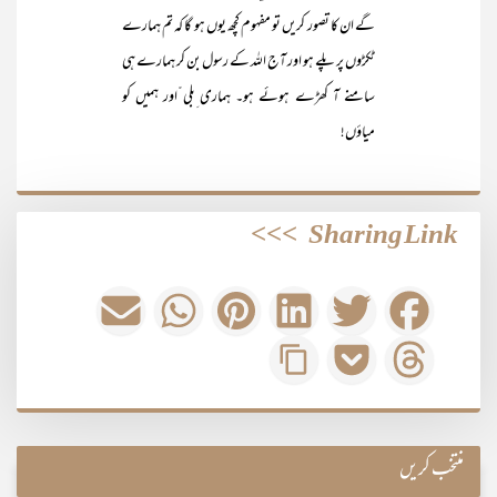
گے ان کا تصور کریں تو مفہوم کچھ یوں ہو گا کہ تم ہمارے
ٹکڑوں پر پلے ہو اور آج اللہ کے رسول بن کر ہمارے ہی
سامنے آ کھڑے ہوئے ہو۔ ہماری ِبلی ّاور ہمیں کو
میاؤں!
>>>
Sharing Link
منتخب کریں