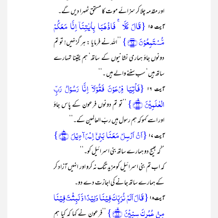
اور مقدمہ چلا کر سزائے موت کا مستحق ٹھہرا دیں گے۔
{قَالَ کَلَّا ۚ فَاذۡہَبَا بِاٰیٰتِنَاۤ اِنَّا مَعَکُمۡ
آیت ۱۵
مُّسۡتَمِعُوۡنَ ﴿۱۵﴾}
’’اللہ نے فرمایا : ہر گز نہیں! تو تم
دونوں جاؤ ہماری نشانیوں کے ساتھ‘ ہم یقینا تمہارے
ساتھ ہیں‘ سب سننے والے ہیں ۔‘‘
{فَاۡتِیَا فِرۡعَوۡنَ فَقُوۡلَاۤ اِنَّا رَسُوۡلُ رَبِّ
آیت ۱۶
الۡعٰلَمِیۡنَ ﴿ۙ۱۶﴾}
’’تو تم دونوں فرعون کے پاس جاؤ
اور اسے کہو کہ ہم رسول ہیں ربّ العالمین کے۔‘‘
{اَنۡ اَرۡسِلۡ مَعَنَا بَنِیۡۤ اِسۡرَآءِیۡلَ ﴿ؕ۱۷﴾}
آیت ۱۷
’’کہ بھیج دو ہمارے ساتھ بنی اسرائیل کو۔‘‘
کہ اب تم بنی اسرائیل کو مزید تنگ نہ کرو اور انہیں آزاد کر
کے ہمارے ساتھ جانے کی اجازت دے دو۔
{قَالَ اَلَمۡ نُرَبِّکَ فِیۡنَا وَلِیۡدًا وَّ لَبِثۡتَ فِیۡنَا
آیت ۱۸
مِنۡ عُمُرِکَ سِنِیۡنَ ﴿ۙ۱۸﴾}
’’فرعون نے کہا کہ کیا ہم