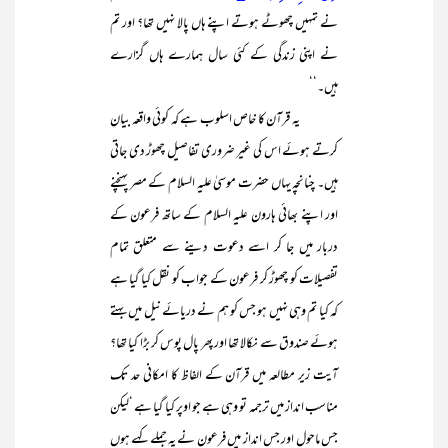
نے تمہیں چھوٹے ہوتے اپنے ہاں پالا نہیں تھا؟ اور تم
نے اپنی زندگی کے کئی سال ہمارے ہاں گزارے
ہیں۔‘‘
یہ قرآن کا خاص اسلوب ہے کہ کوئی واقعہ بیان
کرتے ہوئے اس کی غیر ضروری تفاصیل چھوڑ دی جاتی
ہیں۔ چنانچہ یہاں حضرت موسیٰ علیہ السلام کے مصر پہنچنے
اور اپنے بھائی ہارون علیہ السلام کے ساتھ فرعون کے
دربار میں جا کر اسے دعوت دینے سے متعلق تمام
تفصیلات کو چھوڑ کر فرعون کے جواب کو نقل کیا گیا ہے
کہ کیا تم وہی نہیں ہو جس کو ہم نے دریائے نیل میں بہتے
ہوئے صندوق سے نکالا تھا اور پھر پال پوس کر بڑا کیا تھا؟
آیت زیر مطالعہ میں قرآن کے الفاظ کا امکانی حد تک
مناسب انداز میں ترجمہ تو وہی ہے جو اوپر کیا گیا ہے ‘لیکن
جس ماحول اور جس انداز میں فرعون نے یہ جملے کہے ہوں