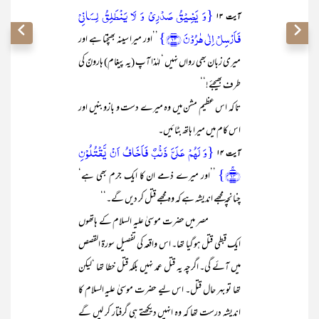
{وَ یَضِیۡقُ صَدۡرِیۡ وَ لَا یَنۡطَلِقُ لِسَانِیۡ
آیت ۱۳
فَاَرۡسِلۡ اِلٰی ہٰرُوۡنَ ﴿۱۳﴾}
’’اور میرا سینہ بھنچتا ہے اور
میری زبان بھی رواں نہیں ‘ لہٰذا آپ (یہ پیغام) ہارونؑ کی
طرف بھیجئے!‘‘
تا کہ اس عظیم مشن میں وہ میرے دست و بازو بنیں اور
اس کام میں میرا ہاتھ بٹائیں۔
{وَ لَہُمۡ عَلَیَّ ذَنۡۢبٌ فَاَخَافُ اَنۡ یَّقۡتُلُوۡنِ
آیت ۱۴
﴿ۚ۱۴﴾}
’’اور میرے ذمے ان کا ایک جرم بھی ہے‘
چنانچہ مجھے اندیشہ ہے کہ وہ مجھے قتل کر دیں گے۔‘‘
مصر میں حضرت موسیٰ علیہ السلام کے ہاتھوں
ایک قبطی قتل ہو گیا تھا۔ اس واقعہ کی تفصیل سورۃ القصص
میں آئے گی۔ اگرچہ یہ قتل عمد نہیں بلکہ قتل خطا تھا ‘لیکن
تھا تو بہر حال قتل۔ اس لیے حضرت موسیٰ علیہ السلام کا
اندیشہ درست تھا کہ وہ انہیں دیکھتے ہی گرفتار کر لیں گے