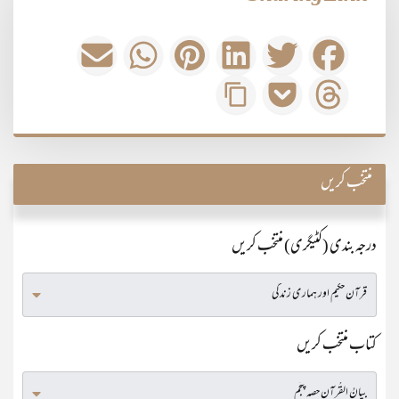
منتخب کریں
درجہ بندی (کٹیگری) منتخب کریں
کتاب منتخب کریں