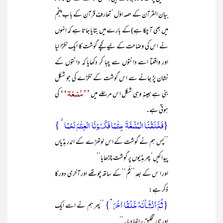
بیان القرآن کے حصہ اوّل ‘ تعارفِ قرآن کے باب پنجم
میں بھی آ چکا ہے)کے بارے میں بتایا جاتا ہے کہ انہوں
نے اس کی وضاحت کے لیے کچے گوشت کا ایک ٹکڑا لیا
اور واقعتا اسے دانتوں سے چبا کر دکھایا کہ دانتوں کے
نشان پڑ جانے سے اس گوشت کے ٹکڑے کی جو شکل
’’مُضغۃ‘‘
بنی ہے بعینہٖ وہی شکل اس مرحلے میں
کی
ہوتی ہے۔
{فَخَلَقۡنَا الۡمُضۡغَۃَ عِظٰمًا فَکَسَوۡنَا الۡعِظٰمَ لَحۡمًا ٭ }
’’پس ہم نے گوشت کے اس لوتھڑے کے اندر ہڈیاں
پیدا کیں‘ پھر ہڈیوں پر گوشت چڑھایا‘‘
اور ا س کے بعد ’’ثُمّ‘‘ کے ساتھ چوتھے اور آخری دور کا
ذکر ہے:
{ثُمَّ اَنۡشَاۡنٰہُ خَلۡقًا اٰخَرَ ؕ}
’’پھر ہم نے اسے ایک
اور ہی تخلیق پراٹھا دیا۔‘‘