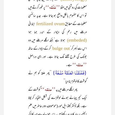
’’عَلَقہ‘‘
معلومات کی روشنی میں لفظ
پر غور کرتے ہیں
تو اس کا مفہوم بالکل واضح ہو جاتا ہے۔ جدید سائنسی
معلومات کے مطابق
ابتدائی
fertilized ovum
مرحلے میں رحم کی دیوار کے اندر جما ہوا
ہوتا ہے‘ جبکہ اگلے مرحلے میں وہ
(embeded)
اس سے اُبھر کر‘
کر کے دیوار کے ساتھ
bulge out
جونک کی طرح لٹکنے لگ جاتا ہے۔ اور یہی دراصل
’’علقہ‘‘
ہے۔
{فَخَلَقۡنَا الۡعَلَقَۃَ مُضۡغَۃً}
’’پھر علقہ کو ہم نے
گوشت کا لوتھڑا بنا دیا‘‘
’’علقہ ‘‘
پھر اگلے مرحلے میں یہ
گوشت کے
ایک نیم چبائے ہوئے لوتھڑے کی شکل اختیار کر لیتا
ہے۔ بلکہ ڈاکٹر کیتھ ایل مور ( موصوف دورِ حاضر میں علم
الجنین پر سند کا درجہ رکھتے ہیں۔ اس حوالے سے ان کا ذکر