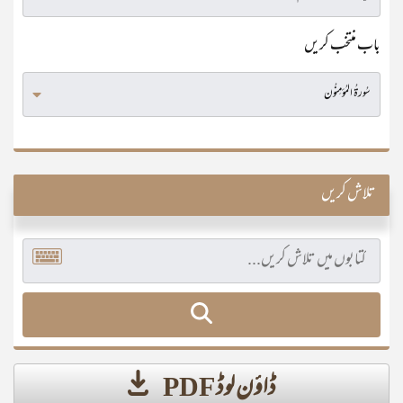
باب منتخب کریں
تلاش کریں
ڈاؤن لوڈ PDF