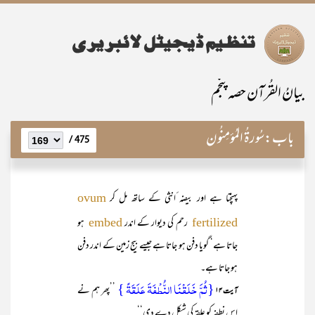
بیانُ القُرآن حصہ پنجم
باب:
سُورۃُ المُؤمِنُون
475 /
پہنچتا ہے اور بیضہ ٔانثی کے ساتھ مل کر
ovum
رحم کی دیوار کے اندر
ہو
embed
fertilized
جاتا ہے‘ گویا دفن ہو جاتا ہے جیسے بیج زمین کے اندر دفن
ہو جاتا ہے۔
{ثُمَّ خَلَقۡنَا النُّطۡفَۃَ عَلَقَۃً }
’’پھر ہم نے
آیت ۱۴
اس نطفہ کو علقہ کی شکل دے دی‘‘