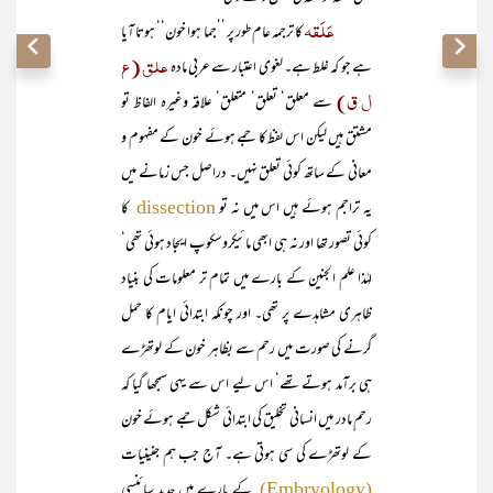
عَلَقہ
کا ترجمہ عام طور پر ’’جما ہوا خون‘‘ ہوتا آیا
علق (ع
ہے جو کہ غلط ہے۔ لغوی اعتبار سے عربی مادہ
ل ق)
سے معلق‘ تعلق‘ متعلق‘ علاقہ وغیرہ الفاظ تو
مشتق ہیں لیکن اس لفظ کا جمے ہوئے خون کے مفہوم و
معانی کے ساتھ کوئی تعلق نہیں۔ دراصل جس زمانے میں
یہ تراجم ہوئے ہیں اس میں نہ تو
کا
dissection
کوئی تصور تھا اور نہ ہی ابھی مائیکروسکوپ ایجاد ہوئی تھی‘
لہٰذا علم الجنین کے بارے میں تمام تر معلومات کی بنیاد
ظاہری مشاہدے پر تھی۔ اور چونکہ ابتدائی ایام کا حمل
گرنے کی صورت میں رحم سے بظاہر خون کے لوتھڑے
ہی برآمد ہوتے تھے‘ اس لیے اس سے یہی سمجھا گیا کہ
رحم ِمادر میں انسانی تخلیق کی ابتدائی شکل جمے ہوئے خون
کے لوتھڑے کی سی ہوتی ہے۔ آج جب ہم جنینیات
کے بارے میں جدید سائنسی
(Embryology)