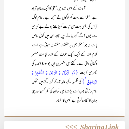
آیت کے اس حصے میں معنی کا ایک جہان آباد
ہے ‘ مگر اسے بہت کم لوگوں نے سمجھا ہے۔ عام لوگ
قرآن کی ایسی بہت سی آیات کو پڑھتے ہوئے بے خبری
سے یوں آگے گزر جاتے ہیں جیسے ان میں کوئی خاص
بات نہ ہو ‘ مگر جس پر حقیقت منکشف ہوتی ہے اسے
کلام اللہ کے ایک ایک حرف کے اندر قیامت مضمر
دکھائی دیتی ہے۔ کتنے ہی مفسرین ہیں جو سورۃ الحدید کی
{ہُوَ الۡاَوَّلُ وَ الۡاٰخِرُ وَ الظَّاہِرُ وَ
تیسری آیت
الۡبَاطِنُ ۚ }
کی تفسیر کیے بغیر آگے گزر گئے ہیں ‘لیکن
امام رازیؒ جب اسے پڑھتے ہیں تو ان کی نظر کسی اور ہی
جہان کا نظارہ کرتی ہے‘ اس کا اظہار
>>>
Sharing Link