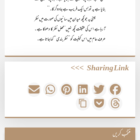
بنایا ہے یہ تو بس ایک فریب ہے جادوگر کا۔‘‘
یعنی یہ جو کچھ میدان میں سانپوں کی صورت میں نظر
آ رہا ہے اس کی حقیقت کچھ نہیں‘ محض نظر کا دھوکا ہے ۔
عرفِ عام میں اس کیفیت کو’’نظر بندی‘‘ کہا جاتا ہے۔
>>>
Sharing Link
منتخب کریں