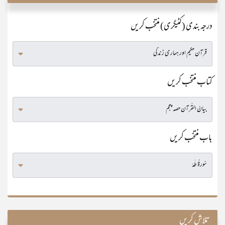
درجہ بندی (کٹیگری) منتخب کریں
کتاب منتخب کریں
باب منتخب کریں
تلاش کریں