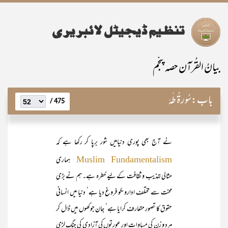
بیانُ القُرآن حصہ پنجم
باب:
سُورۃُ طٰہٰ
475 /
نے آج بھی پوری دنیامیں شور برپا کر رکھا ہے کہ
ہماری
Muslim Fundamentalism
مثالی تہذیب و ثقافت کے لیے خطرہ ہے۔ ہم نے بڑی
محنت سے مختلف اداروںکو فروغ دیا ہے‘ دنیا میں انسانی
حقوق کا تصور متعارف کرایا ہے‘ جان جوکھوں میں ڈال کر
مرد و زن کی مساوات اور عورتوں کی آزادی کی جنگ لڑی