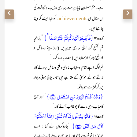
ہے۔ مگر مسلمان بنیاد پرست ہماری تہذیب و ثقافت کی
ان مثال ی
کو ملیا میٹ کر دینا
achievements
چاہتے ہیں۔
{فَاَجۡمِعُوۡا کَیۡدَکُمۡ ثُمَّ ائۡتُوۡا صَفًّا ۚ }
’’چنانچہ
آیت ۶۴
تم مجتمع کرو اپنی ساری تدبیریں (اوراپنے وسائل و
ذرائع) پھر آؤ (مقابلہ میں) صف باندھ کر۔‘‘
تم لوگ اپنے تمام دستیاب مادی و فنی وسائل بروئے کار
لاتے ہوئے موسیٰؑ کے مقابلے میں سیسہ پلائی ہوئی دیوار
بن کر کھڑے ہو جائو۔
{وَ قَدۡ اَفۡلَحَ الۡیَوۡمَ مَنِ اسۡتَعۡلٰی ﴿۶۴﴾}
’’اور آج
کامیاب وہی رہے گا جو غالب آئے گا۔‘‘
{قَالُوۡا یٰمُوۡسٰۤی اِمَّاۤ اَنۡ تُلۡقِیَ وَ اِمَّاۤ اَنۡ نَّکُوۡنَ
آیت ۶۵
اَوَّلَ مَنۡ اَلۡقٰی ﴿۶۵﴾}
’’جادوگروں نے کہا : اے
موسیٰ! یا تو تم پہلے ڈالو اور یا پھر ہم ہی پہلے ڈالنے والے