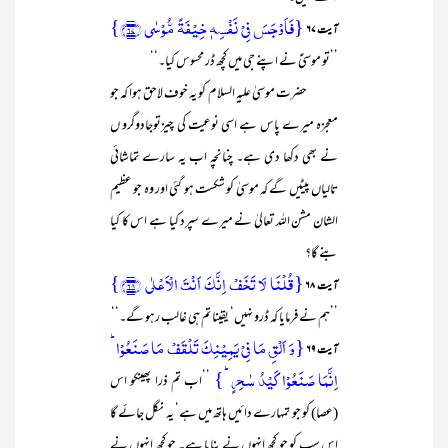
{فَاَوۡجَسَ فِیۡ نَفۡسِہٖ خِیۡفَۃً مُّوۡسٰی ﴿۶۷﴾}
آیت ۶۷
’’تو موسیٰؑ نے اپنے جی میں کچھ ڈر محسوس کیا۔‘‘
حضرت موسیٰ علیہ السلام کو یہ خوف لاحق ہوا کہ جو
معجزہ میرے پاس ہے اسی نوعیت کی چیزتوجادوگرو ں
نے بھی دکھا دی ہے۔ چنانچہ اب یہ سارے تماشائی
تالیاں پیٹیں گے کہ موسیٰ کو شکست ہو گئی اور وہ جو عظیم
الشان مشن اللہ تعالیٰ نے میرے سپرد کیا ہے اس کا کیا
بنے گا؟
{قُلۡنَا لَا تَخَفۡ اِنَّکَ اَنۡتَ الۡاَعۡلٰی ﴿۶۸﴾}
آیت ۶۸
’’ہم نے فرمایا کہ ڈرو نہیں‘ یقینا تم ہی غالب رہو گے۔‘‘
{وَ اَلۡقِ مَا فِیۡ یَمِیۡنِکَ تَلۡقَفۡ مَا صَنَعُوۡا ؕ
آیت ۶۹
اِنَّمَا صَنَعُوۡا کَیۡدُ سٰحِرٍ ؕ}
’’اب تم ذرا پھینکو اس
(عصا) کو جو تمہارے دائیں ہاتھ میں ہے‘ یہ نگل جائے گا
اس سب کو جو کچھ انہوں نے بنایا ہے۔ جو کچھ انہوں نے