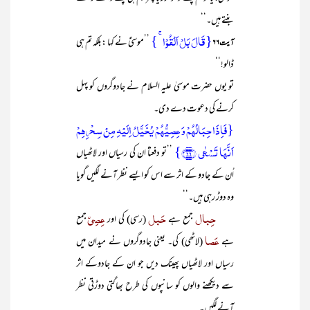
بنتے ہیں۔‘‘
{قَالَ بَلۡ اَلۡقُوۡا ۚ }
’’موسیٰؑ نے کہا :بلکہ تم ہی
آیت ۶۶
ڈالو!‘‘
تو یوں حضرت موسیٰ علیہ السلام نے جادوگروں کو پہل
کرنے کی دعوت دے دی۔
{فَاِذَا حِبَالُہُمۡ وَ عِصِیُّہُمۡ یُخَیَّلُ اِلَیۡہِ مِنۡ سِحۡرِہِمۡ
اَنَّہَا تَسۡعٰی ﴿۶۶﴾}
’’تو دفعتاً ان کی رسیاں اور لاٹھیاں
اُن کے جادو کے اثر سے اس کو ایسے نظر آنے لگیں گویا
وہ دوڑ رہی ہیں۔‘‘
حِبال
حَبل
عِصِیّ
جمع ہے
(رسی) کی اور
جمع
عَصا
ہے
(لاٹھی) کی۔ یعنی جادوگروں نے میدان میں
رسیاں اور لاٹھیاں پھینک دیں جو ان کے جادوکے اثر
سے دیکھنے والوں کو سانپوں کی طرح بھاگتی دوڑتی نظر
آنے لگیں۔