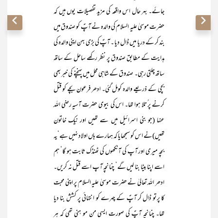
جائے۔ بہر حال اس واقعہ کی مزید تفصیلات یوں ہیں کہ
حضرت موسیٰ علیہ السلام کی والدہ نے آپؑ کو صندوق میں
بند کر کے دریا میں ڈال دیا ۔ آپؑ کی بڑی بہن اپنی والدہ کی
ہدایت کے مطابق صندوق پر نظر رکھے ساحل کے ساتھ
ساتھ چلتی رہی۔ صندوق کے شاہی محل میں پہنچنے کی خبر بھی
بچی کے ذریعے والدہ کومل گئی۔ ادھر فرعون بچے کو قتل
کرنے پر ُتلا ہوا تھا۔ اس کی بیوی حضرت آسیہ رضی اللہ
عنہا (جو بنی اسرائیل میں سے تھیں اور نیک خاتون
تھیں)نے اس کو سمجھایا کہ ہمارے ہاں اولاد نہیں ہے‘یہ
بچہ میری اور آپ کی آنکھوں کی ٹھنڈک ثابت ہو گا‘ ہم
اسے اپنا بیٹا بنا لیں گے‘ چنانچہ آپ اسے قتل نہ کریں۔
ادھر اللہ تعالیٰ نے حضرت موسیٰ علیہ السلام پر اپنی محبت
کا پرتو ڈال کر آپؑ کے چہرے کو انتہائی پر کشش بنا دیا
تھا۔ چنانچہ آپؑ کی صورت ایسی من مو ہنی تھی کہ ہر