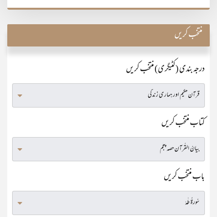
منتخب کریں
درجہ بندی (کٹیگری) منتخب کریں
کتاب منتخب کریں
باب منتخب کریں