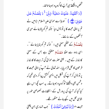
شخص دیکھتے ہی آپؑ کا گرویدہ ہو جاتا تھا۔
{وَ اَلۡقَیۡتُ عَلَیۡکَ مَحَبَّۃً مِّنِّیۡ ۬ۚ وَ لِتُصۡنَعَ عَلٰی
عَیۡنِیۡ ﴿ۘ۳۹﴾}
’’اور(اے موسیٰ علیہ السلام !) میں نے
تم پر اپنی محبت کا َپرتو ڈال دیا‘ تاکہ تم کو پالا جائے میری
آنکھوں کے سامنے۔‘‘
لِتُصْنَعَ
کے لفظی معنی ہیں: ’’تا کہ تم کو بنایا جائے‘‘۔
مَصْنَع
اسی مادہ سے لفظ
مشتق ہے جس کے معنی
کارخانہ کے ہیں ۔ یعنی حضرت موسیٰؑ کی تربیت کا کارخانہ
فرعون کا محل قرار پایا۔ اللہ تعالیٰ نے آپ ؑپر اپنی محبت کا
پرتو ڈال کر آپؑ کی شکل میں ایسی کشش پیدا کر دی تھی کہ
دشمن بھی دیکھتے تو گرویدہ ہو جاتے۔ یہ سب کچھ اس لیے
کیا گیا کہ آپؑ کی پرورش کے انتظامات خصوصی طور پر
شاہی محل میں کیے جانے منظور تھے۔
{اِذۡ تَمۡشِیۡۤ اُخۡتُکَ }
’’جب تمہاری بہن چلتی
آیت ۴۰