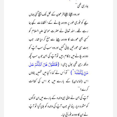
جا رہی تھی‘‘
اور وہ چلتے چلتے فرعون کے محل تک پہنچ گئی جہاں
بچے کو فوری طور پر دودھ پلانے کے انتظامات کیے جا
رہے تھے۔ اللہ تعالیٰ نے حضرت موسیٰ علیہ السلام کو
کسی بھی عورت کا دودھ پینے سے منع کر دیا تھا۔ جب
بہت سی عورتیں بلائی گئیں اور وہ سب کی سب آپؑ کو
دودھ پلانے میں ناکام رہیں تو آپؑ کی بہن جو یہ سب کچھ
{فَتَقُوۡلُ ہَلۡ اَدُلُّکُمۡ عَلٰی
دیکھ رہی تھی بول پڑی:
مَنۡ یَّکۡفُلُہٗ ؕ}
’’تو اُس نے کہا: کیا میں تمہیں بتاؤں
اس (خاندان) کے بارے میں جو اس کی کفالت
کرے؟‘‘
آپؑ کی بہن نے اپنی ہی والدہ کے بارے میں ان لوگوں
کو مشورہ دیا۔ چنانچہ جب آپؑ کی والدہ کو بلایا گیا تو آپؑ
نے ان کا دودھ فوراًپی لیا۔