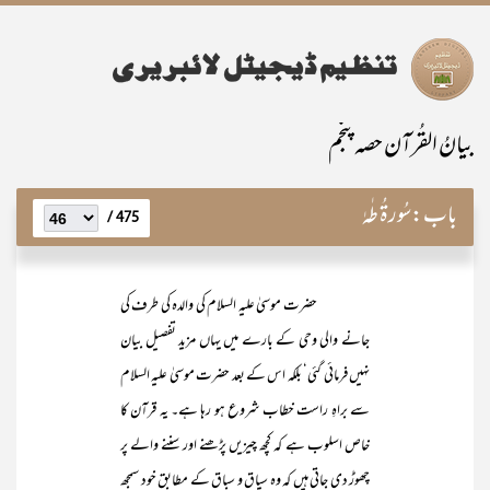
بیانُ القُرآن حصہ پنجم
باب:
سُورۃُ طٰہٰ
475 /
حضرت موسیٰ علیہ السلام کی والدہ کی طرف کی
جانے والی وحی کے بارے میں یہاں مزید تفصیل بیان
نہیں فرمائی گئی‘ بلکہ اس کے بعد حضرت موسیٰ علیہ السلام
سے براہِ راست خطاب شروع ہو رہا ہے۔ یہ قرآن کا
خاص اسلوب ہے کہ کچھ چیزیں پڑھنے اور سننے والے پر
چھوڑ دی جاتی ہیں کہ وہ سیاق و سباق کے مطابق خود سمجھ