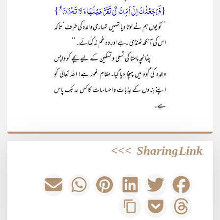
{فَرَجَعۡنٰکَ اِلٰۤی اُمِّکَ کَیۡ تَقَرَّ عَیۡنُہَا وَ لَا تَحۡزَنَ ۬ؕ }
’’تو یوں ہم نے لوٹا دیا تمہیں تمہاری والدہ کی طرف‘ تا کہ
اس کی آنکھ ٹھنڈی رہے اور وہ غم نہ کھائے۔‘‘
چنانچہ مامتا کی تسلی و تسکین کے لیے بچے کو واپس
والدہ کی گود میں پہنچا دیا گیا۔مقامِ غور ہے! اللہ تعالیٰ کو
اپنے بندوں کے جذبات و احساسات کا کس حد تک پاس
ہے۔
>>>
Sharing Link