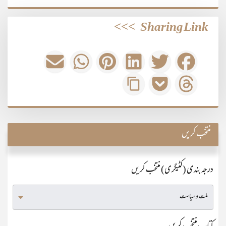
>>>
Sharing Link
منتخب کریں
درجہ بندی (کٹیگری) منتخب کریں