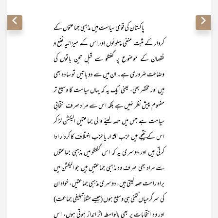
پاکستان کی قومی سیاست میں مذہبی جماعتوں کے
کردار کے مثبت منفی پہلوئوں اور اس کے میزانیہ نفع و
نقصان کے موضوع پر گفتگو سے قبل تین باتوں کی
وضاحت ضروری ہے۔ ان میں سے دو باتیں تو سادہ بھی
ہیں اور مختصر بھی، یعنی ایک یہ کہ یہاں سیاست کا وسیع تر
مفہوم پیش نظر نہیں ہے بلکہ اس سے مراد صرف انتخابی
سیاست ہے جس میں حصہ لینے والی جماعتیں الیکشن لڑ کر
اس کے نتیجے میں حزب اقتدار یا حزب اختلاف کا کردار ادا
کرتی ہیں اور دوسری یہ کہ اس گفتگو میں مذہبی جماعتوں
سے مراد بھی صرف وہ مذہبی جماعتیں ہیں جو الیکشن میں
براہ راست حصہ لیتی ہیں، دوسری مذہبی جماعتیں، خواہ ان
کی سرگرمیاں کتنی ہی وسیع ہوں (جیسے مثلاً تبلیغی جماعت)
اور وہ انتخابات پر بھی بالواسطہ اثر انداز ہوتی ہوں، اس