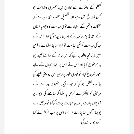
گفتگو کے دائرے سے خارج ہیں۔تیسری وضاحت جو
کسی قدر تلخ بھی ہے اور تفصیل طلب بھی، یہ ہے کہ
حقیقت واقعی کے اعتبار سے قومی سیاست کا وجود پاکستان
کے ابتدائی چند سالوں کے بعد ہی ناپید ہو گیا تھا۔ اس کے
بعد کی سیاست کو ملکی سیاست تو قرار دیا جا سکتا ہے، قومی
نہیں! چنانچہ واقعہ یہ ہے کہ اس عاجز کے سامنے جیسے ہی
یہ موضوع آیا اور اس نے اس پر اظہارِ خیال کے لیے
غور شروع کیا، تو فوری طور پر ذہن اس روایتی لطیفے کی
جانب منتقل ہو گیا کہ جب ایک ضعیف بصارت کے
مریض کو ڈاکٹر نے کرسی پر بٹھا کر سامنے کی دیوار پر
آویزاں چارٹ پر درج عبارت پڑھنے کو کہا تو مریض نے
پوچھا ’’کون سا چارٹ؟‘‘ اور اس پر جب ڈاکٹر نے کہا
’’وہ جو سامنے کی