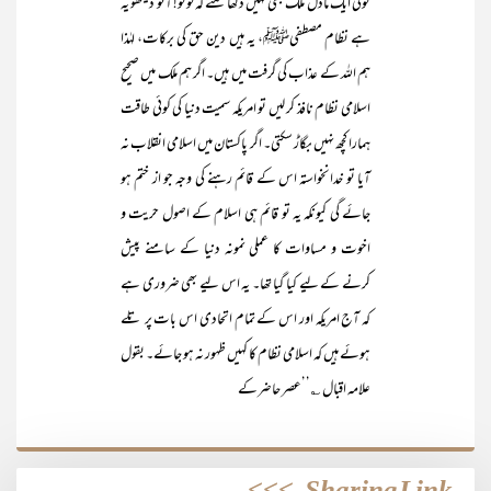
کوئی ایک ماڈل ملک بھی نہیں دکھا سکتے کہ لوگو! آئو دیکھو یہ
ہے نظام مصطفیﷺ، یہ ہیں دین حق کی برکات، لہٰذا
ہم اللہ کے عذاب کی گرفت میں ہیں۔ اگر ہم ملک میں صحیح
اسلامی نظام نافذ کر لیں تو امریکہ سمیت دنیا کی کوئی طاقت
ہمارا کچھ نہیں بگاڑ سکتی۔ اگر پاکستان میں اسلامی انقلاب نہ
آیا تو خدانخواستہ اس کے قائم رہنے کی وجہ جو از ختم ہو
جائے گی کیونکہ یہ تو قائم ہی اسلام کے اصول حریت و
اخوت و مساوات کا عملی نمونہ دنیا کے سامنے پیش
کرنے کے لیے کیا گیا تھا۔ یہ اس لیے بھی ضروری ہے
کہ آج امریکہ اور اس کے تمام اتحادی اس بات پر تلے
ہوئے ہیں کہ اسلامی نظام کا کہیں ظہور نہ ہو جائے۔ بقول
علامہ اقبال ؎’’عصر حاضرکے