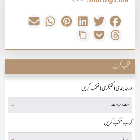
>>>
Sharing Link
منتخب کریں
درجہ بندی (کٹیگری) منتخب کریں
کتاب منتخب کریں