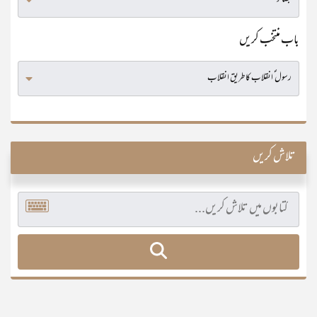
باب منتخب کریں
تلاش کریں