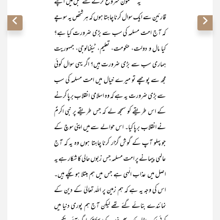
یہ مضمون شروع کرنے سے قبل میں اپنے
قارئین سے ایک سوال کرنا چاہتا ہوں کہ ہر شخص یہ سوچے
کہ آج امت مسلمہ کی سب سے بڑی ضرورت کیا ہے؟
کیا مال و دولت، حکومت، تعلیم، ٹیکنالوجی، جمہوریت
ہماری سب سے بڑی ضرورت ہیں؟ اگر یہی سوال کوئی
مجھ سے پوچھے تو میرے خیال میں امت مسلمہ کی سب
سے بڑی ضرورت یہ ہے کہ وہ اسلامی انقلاب برپا کرنے
کے اس طریقے کو سمجھ لے کہ جس طریقے پر نبی اکرمؐ
نے انقلاب برپا کیا۔ اس حوالے سے میں اپنی سوچ کے
جو پہلو آپ کے گوش گزار کرنا چاہتا ہوں وہ یہ کہ آج
عالمی پیمانے پر امت مسلمہ جس زبوں حالی کا شکار ہے یہ
اصل میں عذاب الٰہی ہے جس میں ہم مبتلا ہو چکے ہیں۔
اس کی وجہ یہ ہے کہ ہم زمین پر اللہ تعالیٰ کے دین کے
نمائندے بنائے گئے تھے لیکن آج ہم پوری دنیا میں