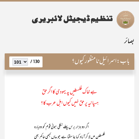
بصائر
باب:
اسرائیل نا منظور کیوں؟
130 /
ہے خاک فلسطیں پہ یہودی کا اگر حق
ہسپانیہ پر حق نہیں کیوں اہل عرب کا؟
اگر دو ہزار برس پہلے نکلی ہوئی قوم کو دوبارہ
فلسطین میں لا کر آباد کیا جا سکتا ہے جو یہاں کبھی حاکم بھی