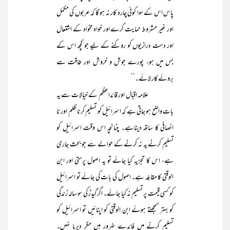
پاس اس کے سوا کوئی چارہ کار نہ ہو گا کہ عربوں کی مکمل
اور غیر مشروط حمایت کرے اور خواہ مخواہ کے اشتعال
اور دست درازیوں کو روکنے کے لیے جو کچھ اس کے
بس میں ہو، پورے جوش و خروش اور طاقت سے
بروئے کار لائے۔‘‘
علامہ اقبال اور قائداعظم کے خیالات سے یہ
بات واضح ہو جاتی ہے کہ اسرائیل کو تسلیم کرنا ظلم اور نا
انصافی کا ساتھ دیناہے۔ چنانچہ اس وقت اسرائیل کو
تسلیم کرنے یہ نہ کرنے کے حوالے سے جو بحث جاری
ہے، اس کا تجزیہ کیا جائے تو یہ اصول پرستی اور ابن
الوقتی کا مقابلہ ہے۔ اصول کی بات کی جائے تو اسرائیل
کو کسی قیمت پر تسلیم نہ کیا جائے۔ اگر گیدڑ کی سو سالہ زندگی
کو بہتر سمجھتے ہوئے ابن الوقتی کو اپنائیں تو اسرائیل کو
تسلیم کرنے میں فائدے ضرور ہیں مگر دیرپا نہیں۔