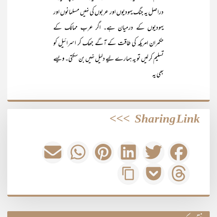
دراصل یہ جنگ یہودیوں اور عربوں کی نہیں مسلمانوں اور
یہودیوں کے درمیان ہے۔ اگر عرب ممالک کے
حکمران امریکہ کی طاقت کے آگے جھک کر اسرائیل کو
تسلیم کر لیں تو یہ ہمارے لیے دلیل نہیں بن سکتی۔ ویسے
بھی یہ
>>>
Sharing Link