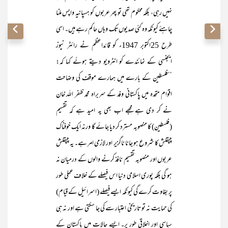
نہیں رہی، بلکہ محکوم تھی تو پھر عربوں کو ہسپانیہ واپس ملنا
چاہئے کیونکہ وہ کئی صدیوں تک وہاں حاکم رہے ہیں۔ اسی
طرح 25اکتوبر 1947ء کو قائداعظم نے رائٹر نیوز
ایجنسی کے نمائندے کو انٹرویو دیتے ہوئے کہا کہ:
’’فلسطین کے بارے میں ہمارے موقف کی وضاحت
اقوام متحدہ میں پاکستانی وفد کے سربراہ محمد ظفر اللہ خان
نے کر دی ہے مجھے اب بھی یہ امید ہے کہ تقسیم
(فلسطین) کا منصوبہ مسترد کر دیا جائے گا ورنہ ایک خوفناک
چپقلش کا شروع ہو جانا ناگزیر اور لازمی امر ہے۔ یہ چپقلش
عربوں اور منصوبہ تقسیم نافذ کرنے والوں کے درمیان نہ
ہو گی بلکہ پوری اسلامی دنیا اس فیصلے کے خلاف عملی طور
پر بغاوت کرے گی کیونکہ ایسے فیصلے (اسرائیل کے قیام)
کی حمایت نہ تو تاریخی اعتبار سے کی جا سکتی ہے اور نہ ہی
سیاسی اور اخلاقی طور پر۔ ایسے حالات میں پاکستان کے