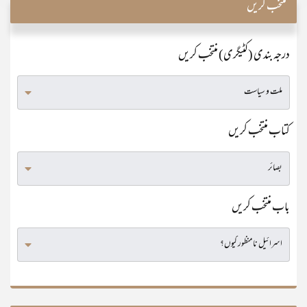
منتخب کریں
درجہ بندی (کٹیگری) منتخب کریں
کتاب منتخب کریں
باب منتخب کریں