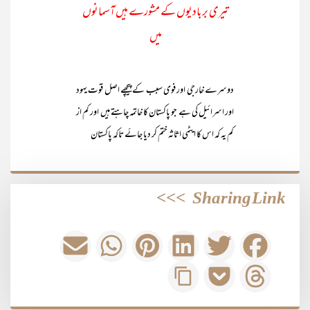
تیری بربادیوں کے مشورے ہیں آسمانوں
میں
دوسرے خارجی اور فوی سبب کے پیچھے اصل قوت یہود
اور اسرائیل کی ہے جو پاکستان کا خاتمہ چاہتے ہیں اور کم از
کم یہ کہ اس کا ایٹمی اثاثہ ختم کر دیا جائے تاکہ پاکستان
>>>
Sharing Link