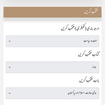
منتخب کریں
درجہ بندی (کٹیگری) منتخب کریں
کتاب منتخب کریں
باب منتخب کریں