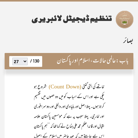
بصائر
باب:
عالمی حالات، اسلام اور پاکستان
130 /
خاتمے کی الٹی گنتی
شروع ہو
(Count Down)
چکی ہے اور اس کے اسباب کو میں دو حصوں میں تقسیم
کرتا ہوں۔ پہلا اصل اور بنیادی اور داخلی اور دوسرا فوری
اور خارجی۔ پہلا سبب یہ ہے کہ مؤسسین پاکستان علامہ
اقبال اور قائداعظم محمد علی جناح نے کہا تھا کہ ’’ہم پاکستان
اس لیے چاہتے ہیں کہ عہد حاضر میں اسلام کے اصول