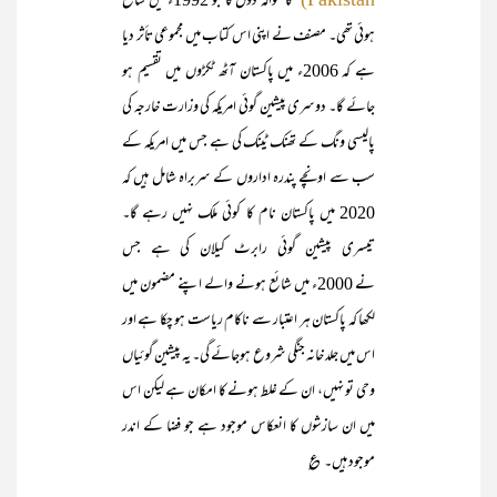
کا حوالہ دوں گا جو 1992ء میں شائع
ہوئی تھی۔ مصنف نے اپنی اس کتاب میں مجموعی تأثر دیا
ہے کہ 2006ء میں پاکستان آٹھ ٹکڑوں میں تقسیم ہو
جائے گا۔ دوسری پیشین گوئی امریکہ کی وزارت خارجہ کی
پالیسی ونگ کے تھنک ٹینک کی ہے جس میں امریکہ کے
سب سے اونچے پندرہ اداروں کے سربراہ شامل ہیں کہ
2020 میں پاکستان نام کا کوئی ملک نہیں رہے گا۔
تیسری پیشین گوئی رابرٹ کیلان کی ہے جس
نے 2000ء میں شائع ہونے والے اپنے مضمون میں
لکھا کہ پاکستان ہر اعتبار سے ناکام ریاست ہو چکا ہے اور
اس میں جلد خانہ جنگی شروع ہوجائے گی۔ یہ پیشین گوئیاں
وحی تو نہیں، ان کے غلط ہونے کا امکان ہے لیکن اس
میں ان سازشوں کا انعکاس موجود ہے جو فضا کے اندر
موجود ہیں۔ ؏