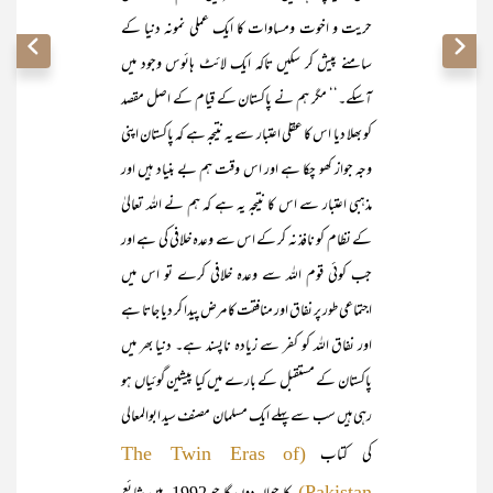
حریت و اخوت ومساوات کا ایک عملی نمونہ دنیا کے
سامنے پیش کر سکیں تاکہ ایک لائٹ ہائوس وجود میں
آسکے۔‘‘ مگر ہم نے پاکستان کے قیام کے اصل مقصد
کو بھلا دیا اس کا عقلی اعتبار سے یہ نتیجہ ہے کہ پاکستان اپنی
وجہ جواز کھو چکا ہے اور اس وقت ہم بے بنیاد ہیں اور
مذہبی اعتبار سے اس کا نتیجہ یہ ہے کہ ہم نے اللہ تعالیٰ
کے نظام کو نافذ نہ کر کے اس سے وعدہ خلافی کی ہے اور
جب کوئی قوم اللہ سے وعدہ خلافی کرے تو اس میں
اجتماعی طور پر نفاق اور منافقت کا مرض پیدا کر دیا جاتا ہے
اور نفاق اللہ کو کفر سے زیادہ ناپسند ہے۔ دنیا بھر میں
پاکستان کے مستقبل کے بارے میں کیا پیشین گوئیاں ہو
رہی ہیں سب سے پہلے ایک مسلمان مصنف سید ابوالمعالی
کی کتاب
(The Twin Eras of
Pakistan)