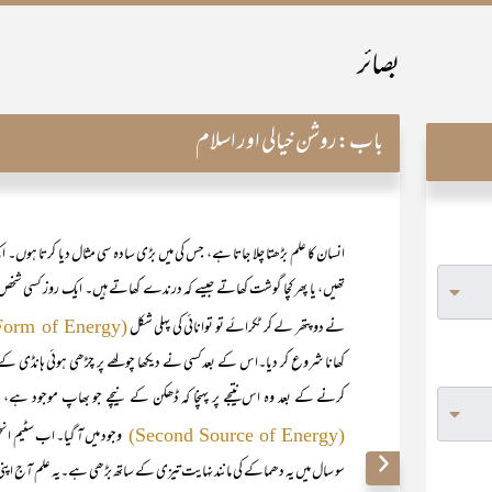
بصائر
باب:
روشن خیالی اور اسلام
انسان کا علم بڑھتا چلا جاتا ہے، جس کی میں بڑی سادہ سی مثال دیا کرتا ہوں۔ ا
تھیں، یا پھر کچا گوشت کھاتے جیسے کہ درندے کھاتے ہیں۔ ایک روز کسی شخص نے 
نے دو پتھر لے کر ٹکرائے تو توانائی کی پہلی شکل
(First Form of Energy)
کھانا شروع کر دیا۔اس کے بعدکسی نے دیکھا چولھے پر چڑھی ہوئی ہانڈی کے
کرنے کے بعد وہ اس نتیجے پر پہنچا کہ ڈھکن کے نیچے جو بھاپ موجود ہے، ا
وجود میں آ گیا۔ اب سٹیم انج
(Second Source of Energy)
سو سال میں یہ دھماکے کی مانند نہایت تیزی کے ساتھ بڑھی ہے۔یہ علم آج اپنی انت