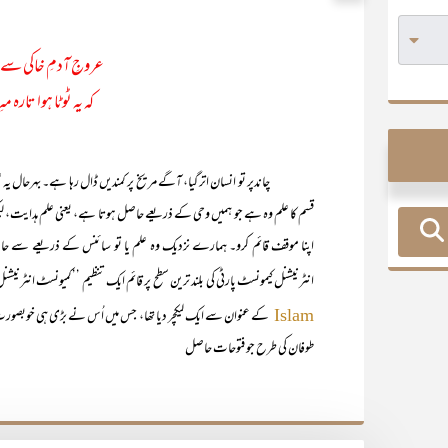
عروجِ آدمِ خاکی سے 
کہ یہ ٹوٹا ہوا تارہ 
چاندپر تو انسان اتر گیا، آگے مریخ پر کمندیں ڈال رہا ہے۔ بہرحال یہ 
قسم کا علم وہ ہے جو ہمیں وحی کے ذریعے حاصل ہوتا ہے، یعنی علم ہدایت، لیکن 
اپنا موقف قائم کرو۔ ہمارے نزدیک وہ علم یا تو سائنس کے ذریعے سے حاصل
انٹرنیشنل کیمونسٹ پارٹی کی بلند ترین سطح پر قائم ایک تنظیم ’’کمیونسٹ انٹرنیشنل‘‘ کا
کے عنوان سے ایک لیکچر دیا تھا، جس میں اُس نے بڑی ہی خوبصورت 
Islam
طوفان کی طرح جو فتوحات حاصل