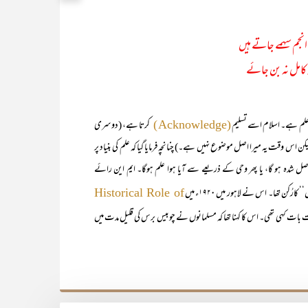
انجم سہمے جاتے ہیں
مہِ کامل نہ بن جائے
علم ہے۔ اسلام اسے تسلیم
کرتا ہے، (دوسری
(Acknowledge)
اس وقت یہ میرا اصل موضوع نہیں ہے۔) چنانچہ فرمایا گیا کہ علم کی بنیاد پر
 شدہ ہو گا، یا پھر وحی کے ذریعے سے آیا ہوا علم ہوگا۔ ایم این رائے
رُکن تھا۔ اس نے لاہور میں ۱۹۲۰ء میں
Historical Role of
بات کہی تھی۔ اس کا کہنا تھا کہ مسلمانوں نے چوبیس برس کی قلیل مدت میں