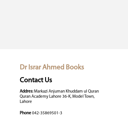
Dr Israr Ahmed Books
Contact Us
Addres:
Markazi Anjuman Khuddam ul Quran
Quran Academy Lahore 36-K, Model Town,
Lahore
Phone
042-35869501-3