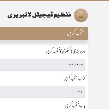
منتخب کریں
درجہ بندی (کٹیگری) منتخب کریں
کتاب منتخب کریں
باب منتخب کریں