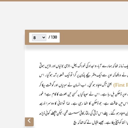
130 /
یک زمانہ تھا کہ ہمارے آباء و اجداد کی خوراک پھل، جڑی بوٹیاں اور جڑیں ہوتی
دیکھا کہ اوپر سے ایک پتھر نیچے چٹان پر گرا تو ایک شعلہ برآمد ہو گیا۔ اس
یعنی آگ ایجاد ہو گئی۔ اب انسان نے سبزیاں اور گوشت پکا کر
 اوپر ڈھکن ہل رہا ہے۔ اس نے سوچا کیا یہ کسی جن بھوت کا کام ہے؟ غور
س میں طاقت ہے، جو ڈھکن کا اٹھا رہی ہے۔ لہٰذا توانائی کا دوسرا ذریعہ
ن ایجاد ہو گئے۔ پہلے اس ترقی کی رفتار کافی سست تھی، لیکن پچھلے کوئی ڈیڑھ
ہا کو پہنچ چکا ہے۔ جیسے اقبال نے کہا تھا کہ ؏