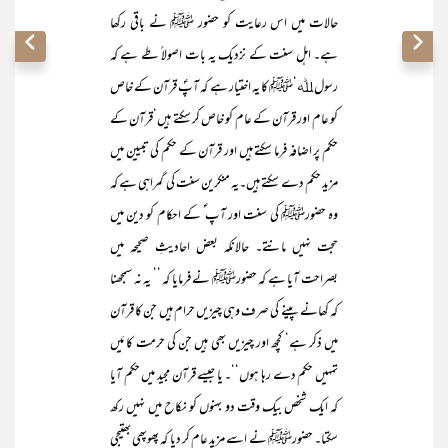
حالات میں اس رعایت کو حضور ﷺ نے باقی رکھا
ہے۔ اہل سنت کے نزدیک یہ بات اصولاً طے ہے کہ
رسول ﷲ‘ﷺ کا یہ اختیار ہے کہ آپؐ قرآن کے خاص
کو عام اور قرآن کے عام کو خاص کر سکتے ہیں‘قرآن کے
حکم پر اضافہ فرما سکتے ہیں اور قرآن کے حکم کی تبیین میں
مزید حکم دے سکتے ہیں۔یہ منکرین سنت کی گمراہی ہے کہ
وہ حضورﷺ کی سنت اور آپ ؐ کے احکام کو دین میں
حجت نہیں مانتے۔ حالانکہ بعض احادیثِ صحیحہ میں
بصراحت آیا ہے کہ حضورﷺ نے فرمایا کہ ’’ یہ نہ سمجھنا
کہ کھانے پینے کی صرف وہی چیزیں حرام ہیں جن کا قرآن
میں ذکر ہے‘ کچھ اور چیزیں بھی ہیں جن کی حرمت کا مَیں
تمہیں حکم دے رہا ہوں‘‘۔ یا جیسے قرآن مجید میں حکم آیا
کہ ایک شخص بیک وقت دو بہنوں کو نکاح میں نہیں رکھ
سکتا۔ حضورﷺ نے اسے مزید عام کر دیا کہ پھوپھی بھتیجی