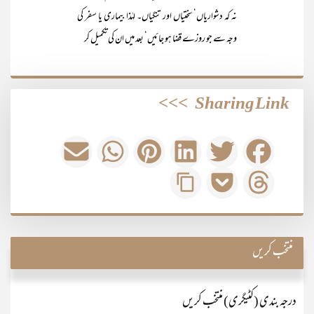
نہ کہ دشواریاں‘ سختیاں اور تنگیاں۔ لہٰذا بیماری یا سفر کی
وجہ سے جو روزے قضا ہو جائیں‘ بعد میں ان کی تکمیل کر
>>>
Sharing Link
منتخب کریں
درجہ بندی (کٹیگری) منتخب کریں