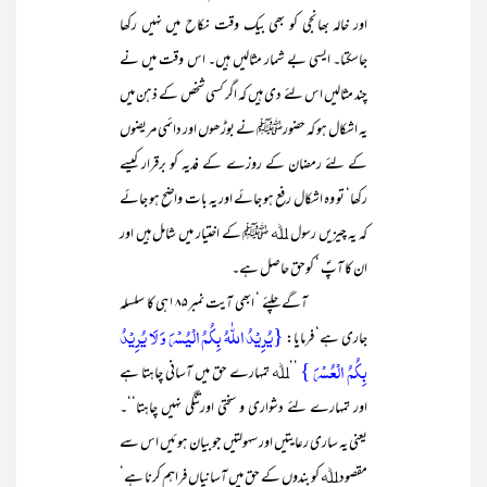
اور خالہ بھانجی کو بھی بیک وقت نکاح میں نہیں رکھا
جاسکتا۔ ایسی بے شمار مثالیں ہیں۔ اس وقت میں نے
چند مثالیں اس لئے دی ہیں کہ اگر کسی شخص کے ذہن میں
یہ اشکال ہو کہ حضورﷺ نے بوڑھوں اور دائمی مریضوں
کے لئے رمضان کے روزے کے فدیہ کو برقرار کیسے
رکھا‘ تو وہ اشکال رفع ہو جائے اور یہ بات واضح ہو جائے
کہ یہ چیزیں رسول ﷲ ﷺ کے اختیار میں شامل ہیں اور
ان کا آپؐ ‘ کوحق حاصل ہے۔
آگے چلئے ‘ ابھی آیت نمبر۱۸۵ہی کا سلسلہ
{یُرِیۡدُ اللّٰہُ بِکُمُ الۡیُسۡرَ وَ لَا یُرِیۡدُ
جاری ہے‘ فرمایا:
بِکُمُ الۡعُسۡرَ }
’’ﷲ تمہارے حق میں آسانی چاہتا ہے
اور تمہارے لئے دشواری و سختی اورتنگی نہیں چاہتا‘‘۔
یعنی یہ ساری رعایتیں اور سہولتیں جو بیان ہوئیں اس سے
مقصود ﷲ کو بندوں کے حق میں آسانیاں فراہم کرنا ہے‘