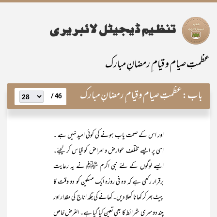
عظمتِ صیام و قیام ِ رمضانِ مبارک
باب:
عظمتِ صیام و قیام ِ رمضانِ مبارک
46 /
اور اس کے صحت یاب ہونے کی کوئی امید نہیں ہے ۔
اسی پر ایسے مختلف عوارض و امراض کو قیاس کر لیجئے۔
ایسے لوگوں کے لئے نبی اکرم ﷺ نے یہ رعایت
برقرار رکھی ہے کہ وہ فی روزہ ایک مسکین کو دو وقت کا
پیٹ بھر کر کھانا کھلا دیں۔ کھانے کی جگہ اناج کی مقدار اور
چند دوسری شرائط کا بھی تعین کیا گیا ہے۔ الغرض خاص