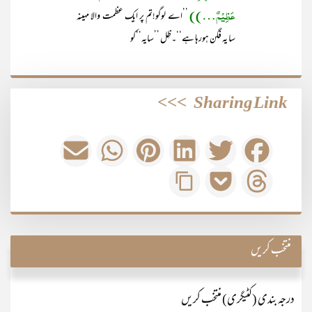
عَظِیْمٌ…))
’’اے لوگو!تم پر ایک عظمت والا مہینہ
سا یہ فگن ہورہا ہے‘‘۔ظِل ’’سایہ‘‘کو
>>>
Sharing Link
منتخب کریں
درجہ بندی (کٹیگری) منتخب کریں