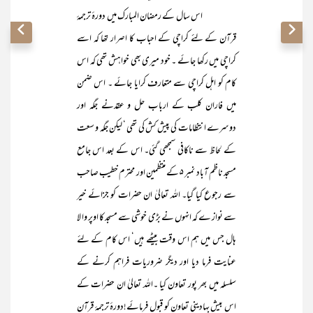
اس سال کے رمضان المبارک میں دورۂ ترجمۂ
قرآن کے لئے کراچی کے احباب کا اصرار تھا کہ اسے
کراچی میں رکھا جائے ۔ خود میری بھی خواہش تھی کہ اس
کام کو اہل کراچی سے متعارف کرایا جائے ۔ اس ضمن
میں فاران کلب کے ارباب حل و عقدنے جگہ اور
دوسرے انتظامات کی پیش کش کی تھی ‘ لیکن جگہ و سعت
کے لحاظ سے ناکافی سمجھی گئی۔ اس کے بعد اس جامع
مسجد ناظم آباد نمبر ۵ کے منتظمین اور محترم خطیب صاحب
سے رجوع کیا گیا۔ اللہ تعالیٰ ان حضرات کو جزائے خیر
سے نواز ے کہ انہوں نے بڑی خوشی سے مسجد کا اوپر وا لا
ہال جس میں ہم اس وقت بیٹھے ہیں‘ اس کام کے لئے
عنایت فرما دیا اور دیگر ضروریات فراہم کرنے کے
سلسلہ میں بھر پور تعاون کیا ۔اللہ تعالیٰ ان حضرات کے
اس بیش بہادینی تعاون کو قبول فرمائے!دورۂ ترجمۂ قرآن