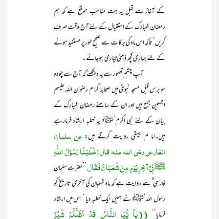
کے آغاز سے قبل یہ بہت مناسب موقع ہے کہ ہم
رمضان المبارک کے استقبال کے لئے آج وقت صرف
کریں‘ تاکہ اس ماہ کی برکات سے صحیح طور پر مستفید ہونے
کے لئے ہماری کچھ ذہنی تیاری ہوجائے ۔
آپ چشم تصور سے یہ دیکھئے کہ آج سے چودہ
سو برس قبل مسجد نبویؐ میں صحابۂ کرام رضوان اللہ علیہم
اجمعین جمع ہیں اور ان کے سامنے رمضان المبارک کے
بیان کے لئے نبی اکرم‘ﷺ یہ خطبہ ارشاد فرمارہے
عن سلمان
ہیں۔اما م بیہقی روایت کرتے ہیں:
الفارسی رضی اللہ عنہ قال:خَطَبَنَا رَسُوْلُ اللّٰہِ
ﷺ فِیْ آخِرِ یَوْمٍ مِنْ شَعْبَانَ فَقَال
’’حضرت سلمان
فارسی ؓ سے روایت ہے کہ ماہِ شعبان کی آخری تاریخ کو
رسول اللہ‘ﷺ نے ہمیں ایک خطبہ دیا ‘ اس میں ارشاد
((یٰاَ یُّہَا النَّاسُ قَدْ اَظَلَّکُمْ شَھْرٌ
فرمایا‘‘