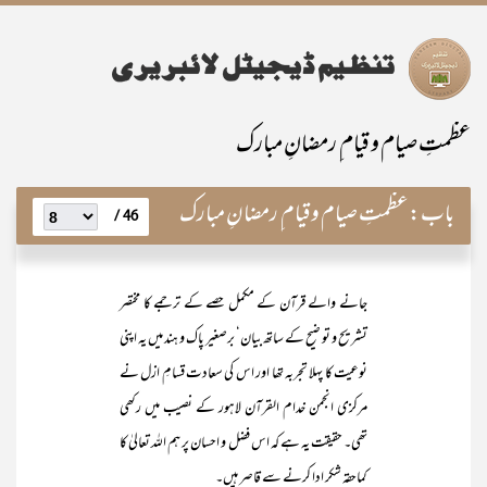
عظمتِ صیام و قیام ِ رمضانِ مبارک
باب:
عظمتِ صیام و قیام ِ رمضانِ مبارک
46 /
جانے والے قرآن کے مکمل حصے کے ترجمے کا مختصر
تشریح و تو ضیح کے ساتھ بیان‘ برصغیر پاک و ہند میں یہ اپنی
نوعیت کا پہلا تجربہ تھا اور اس کی سعادت قسامِ ازل نے
مرکزی انجمن خدام القرآن لاہور کے نصیب میں رکھی
تھی۔ حقیقت یہ ہے کہ اس فضل و احسان پر ہم اللہ تعالیٰ کا
کماحقہ شکر ادا کرنے سے قاصر ہیں۔