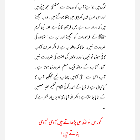
لوگ ہیں جو اپنے آپ کو حدیث سے مستغنی سمجھ بیٹھے ہیں
اور اس طرح شدید گمراہی میں مبتلا ہوگئے ہیں۔ وہ یہ سمجھتے
ہیں کہ ہمار ے لیے بس قرآن کافی ہے اور نبی کریم
ﷺ کے فرمودات کو سمجھنے اور ان سے استفادہ کی
ضرورت نہیں۔ حالانکہ واقعہ یہ ہے کہ اگر صرف کتاب
کافی ہوتی تو نبیوں اور رسولوں کی بعثت کی ضرورت نہیں
تھی۔ کتاب کے ساتھ ایک معلم ضروری ہوتا ہے۔
آپ اعلیٰ سے اعلیٰ کتابیں چھاپ لیجیے‘لیکن آپ کا
کیاخیال ہے کہ دُنیا کے اندر کوئی نظامِ تعلیم بغیر معلمین
کے بنایا جاسکتا ہے؟ اکبر الٰہ آبادی کا بڑا پیارا شعر ہے کہ
؎
کورس تو لفظ ہی پڑھاتے ہیں آدمی‘ آدمی
بناتے ہیں!