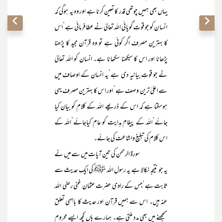
یہاں بھی ہمیں چوتھی قدر کا تعین کرنا ہے اور وہ یہ ہوگی کہ
انسا ن کو جو قوتِ گویائی اللہ تعالیٰ نے عطا فرمائی ہے‘اس
کا بہترین مصرف اگر کوئی ہے تو وہ قرآن مجید کا پڑھنا
پڑھانا اور اس کا سیکھنا سکھانا ہے۔ انسان کو اللہ تعالیٰ
نے جو قوتِ بیانیہ دی ہے‘یہ انسان کے اوصاف میں
سے اعلیٰ ترین وصف ہے‘ اور اس کا بہترین مصرف یہی
ہوسکتا ہے کہ اس کے ذریعے اللہ کے کلام کو بیان کیا
جائے‘اللہ کے پیغامِ ہدایت کو عام کیاجائے‘اللہ کے
اس کلام کی تبلیغ واشاعت کی جائے۔
سورۃ الرحمن کی تین آیات میں سے میں نے
یہ جو نتیجہ نکالا ہے یہ رسول اللہ ﷺ کی ایک حدیث سے
ثابت ہے‘جس کے راوی حضرت عثمان غنی رضی اللہ
عنہ ہیں۔ اس سے ہمیں قرآن اور حدیث کا باہمی تعلق
سمجھنے میں بھی مدد ملتی ہے۔ ہمارے ہاں کچھ ایسے محروم