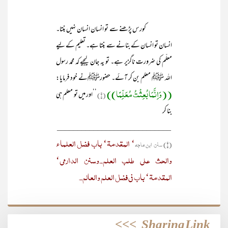
کورس پڑھنے سے تو انسان انسان نہیں بنتا۔
انسان تو انسان کے بنانے سے بنتا ہے۔ تعلیم کے لیے
معلّم کی ضرورت ناگزیر ہے۔ تو یہ جان لیجیے کہ محمد رسول
اللہ ﷺ معلم بن کر آئے۔ حضورﷺنے خود فرمایا:
((وَاِنَّمَا بُعِثْتُ مُعَلِّمًا))
(۱)
’’اور میں تو معلم ہی
بنا کر
____________________________
‘ المقدمۃ‘ باب فضل العلماء
(۱) سنن ابن ماجہ
والحث علی طلب العلم۔وسنن الدارمی‘
المقدمۃ‘ باب فی فضل العلم والعالم۔
>>>
Sharing Link