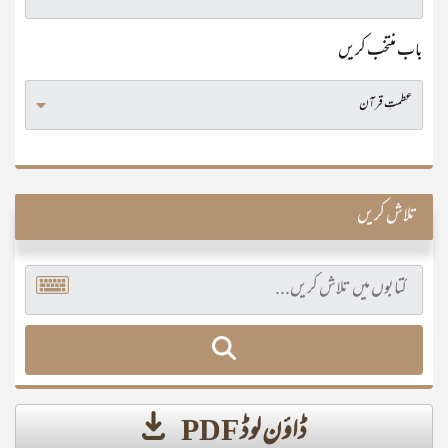
باب منتخب کریں
تلاش کریں
ڈاؤن لوڈ PDF