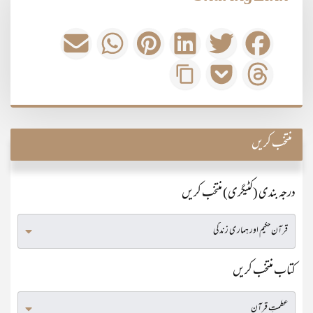
منتخب کریں
درجہ بندی (کٹیگری) منتخب کریں
کتاب منتخب کریں