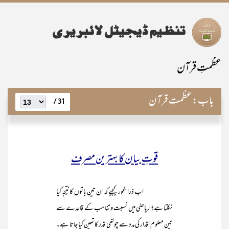
عظمتِ قرآن
باب:
عظمتِ قرآن
31 /
قوتِ بیان کا بہترین مصرف
اب ذرا غور کیجیے کہ ان تین باتوں کانتیجہ کیا
نکلتا ہے؟ ریاضی میں نسبت و تناسب کے قاعدے سے
تین معلوم اَقدار کی مدد سے چوتھی قدر کا تعین کیا جاتا ہے۔