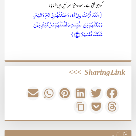
گواہی ملتی ہے۔ سورۂ بنی اسرائیل میں فرمایا:
{وَ لَقَدۡ کَرَّمۡنَا بَنِیۡۤ اٰدَمَ وَ حَمَلۡنٰہُمۡ فِی الۡبَرِّ وَ الۡبَحۡرِ
وَ رَزَقۡنٰہُمۡ مِّنَ الطَّیِّبٰتِ وَ فَضَّلۡنٰہُمۡ عَلٰی کَثِیۡرٍ مِّمَّنۡ
خَلَقۡنَا تَفۡضِیۡلًا ﴿٪۷۰﴾}
>>>
Sharing Link