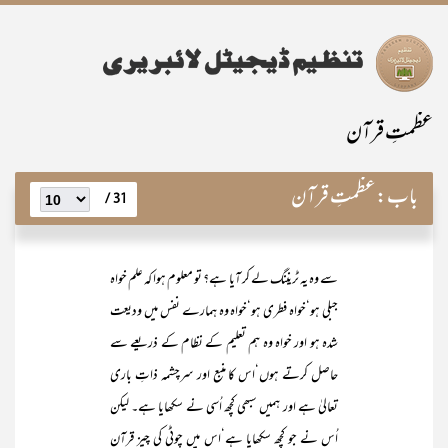
عظمتِ قرآن
باب:
عظمتِ قرآن
31 /
سے وہ یہ ٹریننگ لے کر آیا ہے؟ تو معلوم ہوا کہ علم خواہ
جبلی ہو‘خواہ فطری ہو‘خواہ وہ ہمارے نفس میں ودیعت
شدہ ہو اور خواہ وہ ہم تعلیم کے نظام کے ذریعے سے
حاصل کرتے ہوں‘اس کا منبع اور سرچشمہ ذاتِ باری
تعالیٰ ہے اور ہمیں سبھی کچھ اُسی نے سکھایا ہے۔ لیکن
اُس نے جو کچھ سکھایا ہے‘اس میں چوٹی کی چیز قرآن