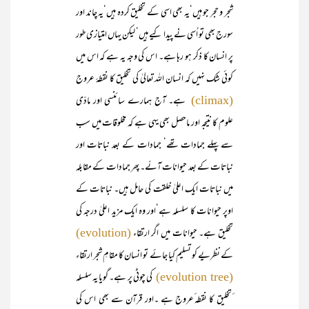
شجر و حجر جو ہیں‘یہ بھی اسی کے تخلیق کردہ ہیں‘یہ چاند اور
سورج بھی تو اُسی نے پیدا کیے ہیں‘ لیکن یہاں امتیازی طور
پر انسان کا ذکر ہو رہا ہے۔ اس کی وجہ یہ ہے کہ اس میں
کوئی شک نہیں کہ انسان اللہ تعالیٰ کی تخلیق کا نقطۂ عروج
ہے۔ آج ہمارے سائنسی اور مادّی
(climax)
علوم کا نتیجہ اور ماحصل بھی یہی ہے کہ مخلوقات میں سب
سے پہلے جمادات تھے‘ جمادات کے بعد نباتات اور
نباتات کے بعد حیوانات آئے۔ پھر جمادات کے مقابلہ
میں نباتات ایک اعلیٰ خلقت کی حامل ہیں۔ نباتات کے
اوپر حیوانات کا سلسلہ ہے‘اور وہ ایک مزید اعلیٰ درجہ کی
تخلیق ہے۔ حیوانات میں اگر ارتقاء
(evolution)
کے نظریے کو تسلیم کیا جائے تو انسان کا مقامِ شجر ارتقاء
کی چوٹی پر ہے۔ گویا یہ سلسلہ
(evolution tree)
ٔتخلیق کا نقطہ ٔعروج ہے ۔اور قرآن سے بھی اس کی