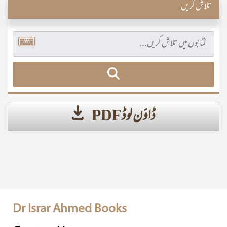
تلاش کریں
ڈاؤن لوڈ PDF
Dr Israr Ahmed Books