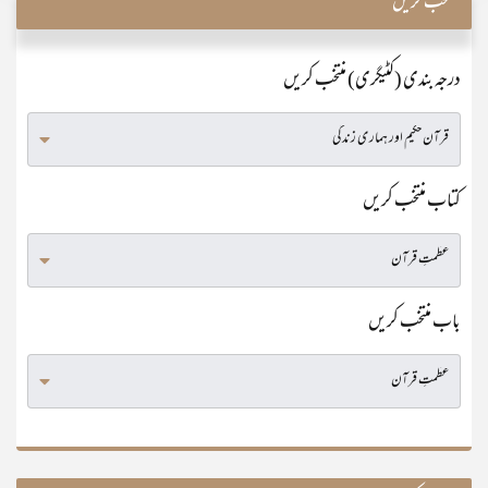
منتخب کریں
درجہ بندی (کٹیگری) منتخب کریں
کتاب منتخب کریں
باب منتخب کریں