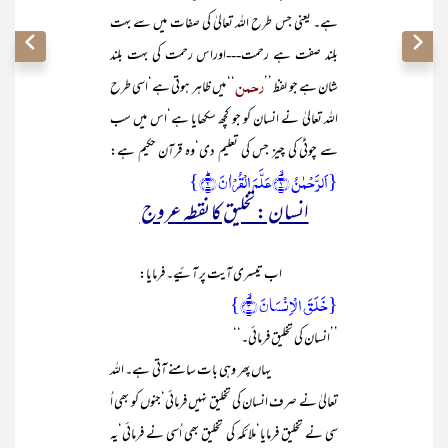
ہے۔ یعنی جس طرح اللہ تعالیٰ کی صفات میں سے بہت
بلند صفت ہے رحمت---اوراس رحمت کی بہت بلند
رحمن
شان ہے جو لفظ ’’
‘‘ میں ظاہر ہوتی ہے‘اسی طرح
اللہ تعالیٰ نے انسان کو جو کچھ سکھایا ہے‘اس میں سب
سے چوٹی کی چیز جس کی تعلیم دی‘وہ قرآن حکیم ہے:
{اَلرَّحۡمٰنُ ۙ﴿۱﴾عَلَّمَ الۡقُرۡاٰنَ ؕ﴿۲﴾}
انسان : تخلیق کا نقطہ عروج
اب تیسری آیت پر آئیے۔ فرمایا:
{خَلَقَ الۡاِنۡسَانَ ۙ﴿۳﴾}
’’انسان کی تخلیق فرمائی۔‘‘
یہاں پھر وہی بات سامنے آتی ہے۔ اللہ
تعالیٰ نے صرف انسان کی تخلیق نہیں فرمائی‘جنوں کو بھی اُ
سی نے تخلیق فرمایا‘ملائکہ کی تخلیق بھی اُسی نے فرمائی‘یہ