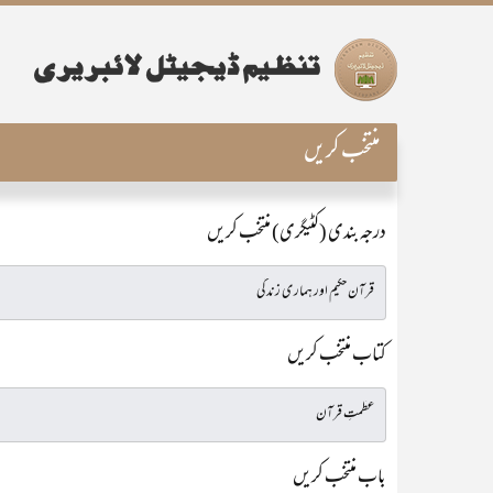
منتخب کریں
درجہ بندی (کٹیگری) منتخب کریں
کتاب منتخب کریں
باب منتخب کریں