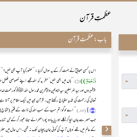
عظمتِ قرآن
باب:
عظمتِ قرآن
اس پر کسی صحابیؓ نے ہمت کر کے یہ سوال کرلیا : ’’حضورکیا آپ بھی نہیں؟
وَّرَحْمَۃٍ))
(۱)
’’ہاں میں بھی نہیں‘ مگر یہ کہ اللہ مجھے اپنے خصوصی فض
پیغمبروں اور سید المرسلین سید الاولین والآخرین محمدرسول اللہ ﷺ کو رحمت 
تعالیٰ کی رحمت کی شدید احتیاج رکھتے ہیں۔ قرآن مجید میں ایک مقام پر آتا ہ
﴿۱۵﴾}
(فاطر)
’’ اے لوگو! تم سب کے سب اللہ کی ذات کے فقیر (محتاج) ہ
جب مصر سے جان بچا کر نکلے اور پا پیادہ پورا صحرائے سینا عبور کر کے تن تنہا 
کے عالم میں تھے‘وہاں آپؑ کی کوئی جان پہچان تک نہ تھی۔ اس حال میں حضرت مو