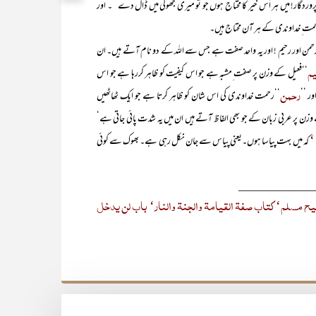
روردگار! میں ہر اُس خیر کا محتاج ہوں جو تو میری جھولی میں ڈال دے‘‘۔ اور
 رحمت ِ خداوندی کے ہر آن محتاج ہیں۔
رحیم ! اور یہ واحد صفت ہے جس سے اللہ کے دو نام آتے ہیں۔ ان
م
‘‘فعیل کے وزن پر صفت ِمشبہ ہے جو اس کیفیت کو ظاہر کررہا ہے جو اس
رحمن
ور ’’
‘‘رحمت خداوندی کی اس شان کو ظاہر کرتا ہے جو ایک ٹھاٹھیں
وزن پر عربی زبان کے جو بھی الفاظ آتے ہیں ان میں یہ شدت پائی جاتی ہے‘
‘‘
کہ میں بہت پیاسا ہوں۔یعنی پیاس سے جان نکل رہی ہے۔ بھوک سے کوئی
_____________
یح مسلم‘ کتاب صفۃ القیامۃ والجنۃ والنار‘ باب لن یدخل