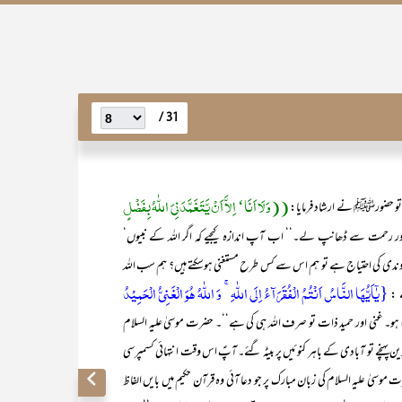
31 /
((وَلَا اَنَا‘ اِلاَّ اَنْ یَّتَغَمَّدَنِیَ اللّٰہُ بِفَضْلٍ
‘‘ تو حضورﷺ
نے ارشاد فرمایا:
ل اور رحمت سے ڈھانپ لے۔‘‘ اب آپ اندازہ کیجیے کہ اگر اللہ کے نبیوں‘
ِخداوندی کی احتیاج ہے تو ہم اس سے کس طرح مستغنی ہوسکتے ہیں؟ ہم سب اللہ
{یٰۤاَیُّہَا النَّاسُ اَنۡتُمُ الۡفُقَرَآءُ اِلَی اللّٰہِ ۚ وَ اللّٰہُ ہُوَ الۡغَنِیُّ الۡحَمِیۡدُ
ے :
و۔ غنی اور حمید ذات تو صرف اللہ ہی کی ہے‘‘۔ حضرت موسیٰ علیہ السلام
مدین پہنچے تو آبادی کے باہر کنوئیں پر بیٹہ گئے۔ آپؑ اس وقت انتہائی کسمپرسی
سیٰ علیہ السلام کی زبان مبارک پر جو دعا آئی وہ قرآن حکیم میں بایں الفاظ