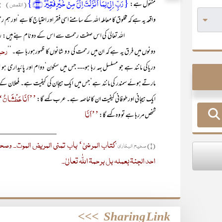
{ رَبِّ اِنِّیۡ لِمَاۤ اَنۡزَلۡتَ اِلَیَّ مِنۡ خَیۡرٍ فَقِیۡرٌ ﴿۲۴﴾}
منقول ہے:
(القصص)
’’پ
واقعہ یہ ہے کہ مخلوق کا معاملہ اللہ کے سامنے اسی فقر اور احتیاج کا ہے‘اور ہم
اللہ تعالیٰ کی اس صفت رحمت سے اس کے دونام بنے ہیں: رحمن اور 
رحی
دونوں میں فرق یہ ہے کہ ان میں رحمت کی د و شانوں کا ظہورہورہا ہے۔ ’’
دریاکی مانند ہے جو مسلسل بہہ رہا ہو--- جس میں سکون‘دوام اور پائیداری ہو ا
مارتے ہوئے سمندر کی مانند ہے‘جس میں ایک ہیجان کی کیفیت ہے۔ فَعلان کے 
’’اَنَا عَطْشَانُ
ایک ہیجانی اور طوفانی کیفیت ان کا خاصہ ہے۔ عرب کہے گا:
’’اَنَا
شخص مررہا ہے تو وہ کہے گا:
_______________
کتاب المرضیٰ‘ باب تمنی المریض الموت۔ وصح
(۱) صحیح البخاری‘
احد الجنۃ بعملہ بل برحمۃ اللّٰہ تعالیٰ۔
>>>
Sharing Link