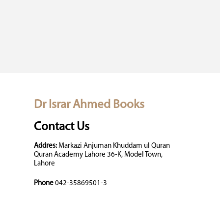
Dr Israr Ahmed Books
Contact Us
Addres:
Markazi Anjuman Khuddam ul Quran
Quran Academy Lahore 36-K, Model Town,
Lahore
Phone
042-35869501-3