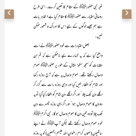
غیر نبی حضورﷺ کے مقام کا تعین کرے۔ اسی طرح
روحانی اعتبار سے حضورﷺ کا مقام کیا ہے؟ ظاہر بات
ہے ہم جیسے لوگوں کے لیے اس کا ادراک و شعور ممکن
نہیں۔
بعض اعتبارات سے خود حضورﷺ نے اسے
واضح کیا ہے کہ یہ تمہارے لیے ناممکن ہے کہ تم ان
مقامات کو سمجھ سکو! مثال کے طور پر حضورﷺ صومِ
وصال رکھتے تھے۔ صومِ وصال یہ ہے کہ آج روزہ رکھا
اور شام کو افطار نہیں کیا اور وہی روزہ رات سے گزر کر
اگلے دن تک چلا ‘ اور اگر اگلے دن شام کو افطار کیا گیا تو یہ
دودن کا صومِ وصال ہوا‘ اور اگر یہی روزہ تیسرے دن
تک چلا تو وہ تین دن کا صومِ وصال ہو گا۔ نبی اکرمﷺ
خو د صومِ وصال رکھتے تھے لیکن آپﷺ نے اپنے
ساتھیوں (صحابہ کرام رضوان اللہ علیہم اجمعین) کو یہ روزہ