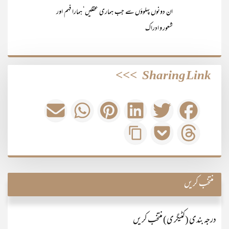
ان دونوں پہلوؤں سے جب ہماری عقلیں‘ ہمارا فہم اور
شعور و ادراک
>>>
Sharing Link
منتخب کریں
درجہ بندی (کٹیگری) منتخب کریں