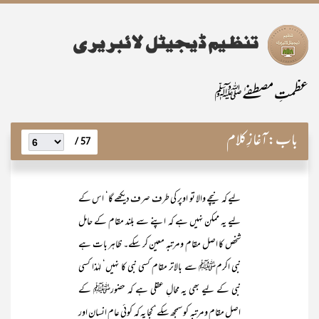
عظمتِ مصطفےٰﷺ
باب:
آغازِ کلام
57 /
لیے کہ نیچے والا تو اوپر کی طرف صرف دیکھے گا‘ اس کے
لیے یہ ممکن نہیں ہے کہ اپنے سے بلند مقام کے حامل
شخص کا اصل مقام و مرتبہ معین کر سکے۔ ظاہر بات ہے
نبی اکرمﷺ سے بالاتر مقام کسی نبی کا نہیں‘ لہٰذا کسی
نبی کے لیے بھی یہ محالِ عقلی ہے کہ حضورﷺ کے
اصل مقام و مرتبہ کو سمجھ سکے‘ کجا یہ کہ کوئی عام انسان اور