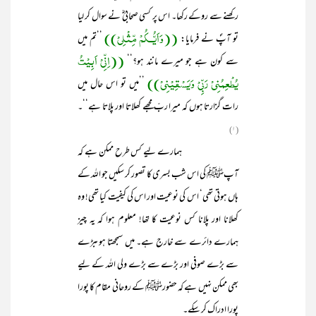
رکھنے سے روکے رکھا۔ اس پر کسی صحابیؓ نے سوال کر لیا
((وَاَیُّــکُمْ مِّثْلِیْ))
تو آپؐ نے فرمایا:
’’تم میں
((اِنِّیْ اَبِیْتُ
سے کون ہے جو میرے مانند ہو؟‘‘
یُطْعِمُنِیْ رَبِّیْ وَیَسْقِیْنِیْ))
’’میں تو اس حال میں
رات گزارتا ہوں کہ میرا ربّ مجھے کھلاتا اور پلاتا ہے‘‘۔
(۱)
ہمارے لیے کس طرح ممکن ہے کہ
آپﷺ کی اس شب بسری کا تصور کر سکیں جو اللہ کے
ہاں ہوتی تھی‘ اس کی نوعیت اور اس کی کیفیت کیا تھی! وہ
کھلانا اور پلانا کس نوعیت کا تھا! معلوم ہوا کہ یہ چیز
ہمارے دائرے سے خارج ہے۔ میں سمجھتا ہوںبڑے
سے بڑے صوفی اور بڑے سے بڑے ولی اللہ کے لیے
بھی ممکن نہیں ہے کہ حضورﷺ کے روحانی مقام کا پورا
پورا ادراک کر سکے۔