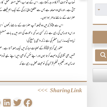
نصاب تو حرفِ آخرکا درجہ رکھتا ہے۔ اس کے بعد اب اصل مسئلہ ’عمل‘ کا ہ
آتی ہے۔ اور یہی وہ معاملہ ہے جس سے متعلق اپنی زندگی کے ایک اہم فیصلے
حضرات کے سامنے حاضر ہوا ہوں۔
اس سے پیشتر کہ میں وہ فیصلہ آپ حضرات کے سامنے رکھوں‘ اس 
درس و تدریس کی رہی ہے نہ کہ کسی ہمہ گیر دعوت کی! اور میں یہ بات مسلسل 
زیادہ ایک مدرّس یا معلّم کی ہے نہ کہ داعی یا مبلغ کی!
حضور نبی کریمﷺ کے خطباتِ مبارکہ میں ایک جملہ آتا ہے۔ حضو
تمہیں بھی تقویٰ کی وصیت کرتا ہوں اور اپنے نفس کو بھی! میں اپنے لیے تو
تدریس اور تعلیم و تعلّمِ قرآن کی نوعیت محض یہ رہی ہے کہ
>>>
Sharing Link