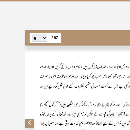
67 /
ہ اولاً وہ اسے خود اپنی زندگیوں میں بتمام و کمال رائج کریں اور پھر اسے
ریں اور اس میں تن من دھن سب کچھ کھپا دیں۔ اور دوسری طرف اس نہ صرف
ہو گئی ہے جس نے اُمت ِمسلمہ کی عظیم اکثریت کے قویٰ شل کر دیے ہیں اور
 کو جگایا جا سکتا ہے‘ جاگتے کو جگانا ممکن نہیں!‘‘ اگر کوئی سمجھنے کا
وئے قرآن انسان کی نجات کے ناگزیر لوازم کیا ہیں اور اللہ تعالیٰ کے یہاں فوز و
 ہیں تو اس کے لیے اجمالاً سورۃ العصر بھی کفایت کرتی ہے اور تفصیلاً یہ پورا