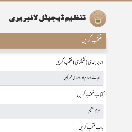
منتخب کریں
درجہ بندی (کٹیگری) منتخب کریں
کتاب منتخب کریں
باب منتخب کریں