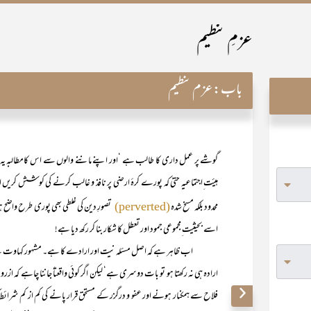
عزمِ تنظیم
باب:
عزم تنظیم
گوشے پر عمل داری کا طالب ہے ‘اور اپنے ماننے والوں سے اس کامطالبہ یہ ہے ک
ہیئت ِاجتماعیہ حتیٰ کہ پورے کرۂ ارضی پر نافذ و غالب کرنے کی کوشش ک
محدود بلکہ مسخ شدہ
تصورِ دین کی غلطی بھی پوری طرح واضح 
(perverted)
اسے بحیثیت ِمجموعی جمود اور تعطل کا شکار بنا کر رکھ دیا ہے!
اب ظاہر ہے کہ اصل مسئلہ نیت اور ارادے کا ہے۔ مشہور کہاوت ہے کہ ’’سوتے
ارادہ ہی نہ رکھتا ہو تو بات دوسری ہے‘ لیکن اگر کوئی واقعتاً جاننا چاہے کہ ازر
فلاح سے ہمکنار ہونے اور عفو و درگزر کے مستحق قرار پانے کی کم از کم شرائط کیا