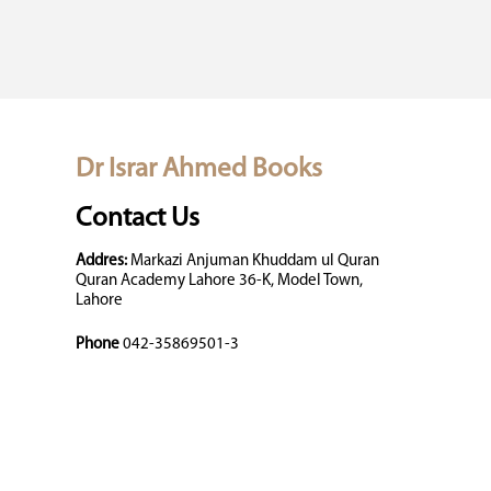
Dr Israr Ahmed Books
Contact Us
Addres:
Markazi Anjuman Khuddam ul Quran
Quran Academy Lahore 36-K, Model Town,
Lahore
Phone
042-35869501-3