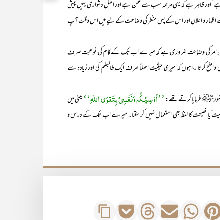
ے ‘اور ظاہر ہے کہ یہی مرحلہ سب سے کٹھن ہے اور اصل دشواری یہیں پیش
 کے اظہار و اعلان اور اس کے پس منظر کی وضاحت کے لیے میں اِس وقت آپ
امر کی وضاحت ضروری ہے کہ میرے اب تک کے کام کی نوعیت صرف
واضح کرتا رہا ہوں کہ میری حیثیت اصلاً صرف ایک طالبعلم کی اور زیادہ سے
’’اُوْصِیْـکُمْ وَنَفْسِیْ بِتَقْوَی اللّٰہِ‘‘
رﷺ فرمایا کرتے تھے:
یعنی میں
 وصیت ّیا نصیحت کا لفظ بھی استعمال نہیں کر سکتا۔ میرے اب تک کے درس و