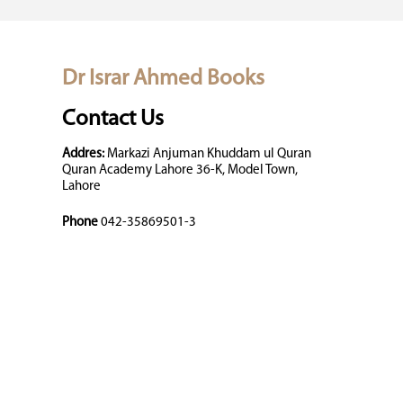
Dr Israr Ahmed Books
Contact Us
Addres:
Markazi Anjuman Khuddam ul Quran
Quran Academy Lahore 36-K, Model Town,
Lahore
Phone
042-35869501-3