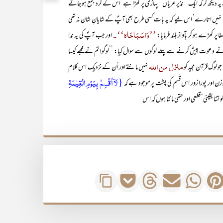
یہ دیکھ کر کہ ایک ’’نذیر عریاں‘‘ پہاڑی پر کھڑا ہے‘ اس کے گرد جمع ہو جاتے
ہیں اتارے‘ اس لیے کہ یہ بات کسی طرح بھی آپؐ کے شایانِ شان نہ تھی
’’وَاصَبَاحَاہ‘‘ ۔
ا پر کھڑے ہو کر بآواز بلند فرمایا:
اور جب آپؐ کی یہ ندا
پؐ نے دعوت پیش کرنے سے پہلے لوگوں سے سوال کیا: ’’لوگو! تم نے مجھے کیسا
منزل من اللہ
جو لوگ قرآن مجید کو
نہیں مانتے اور اُن کے نزدیک اس کلام
{لَاۤ اُقۡسِمُ بِیَوۡمِ الۡقِیٰمَۃِ
اور پورا زور اس قَسم کی پشت پر موجود ہے کہ
ا یقینی‘ قطعی اور حتمی مانتا ہوں کہ اس