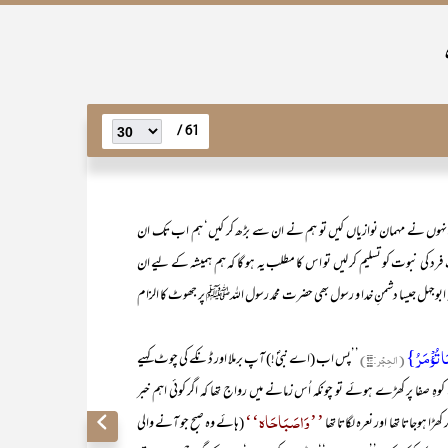
61 /
نہوں نے مہمان نوازیاں کیں تو ہم نے ان سے بڑھ کر کیں‘ ہم اب تک ان
کی نبوت کو تسلیم کر لیں تو اس کا مطلب یہ ہو گا کہ ہم ہمیشہ کے لیے ان
کہ ابوجہل جیسا دشمنِ خدا و رسول بھی حضرت محمد رسول اللہﷺ پر جھوٹ کا الزام
ا تُؤۡمَرُ}
(الحِجْر:۹۴)
’’پس اب (اے نبیؐ!) آپ برملا اور ڈنکے کی چوٹ کہیے
 صفا پر کھڑے ہوئے تو چونکہ اُس زمانے میں رواج تھا کہ اگر کوئی اہم خبر
’’وَاصَبَاحَاہ‘‘
ھڑا ہوجاتا تھا اور نعرہ لگاتا تھا
(ہائے وہ صبح جو آنے والی