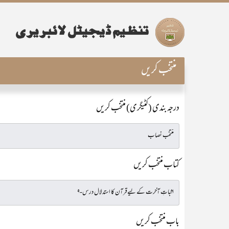
منتخب کریں
درجہ بندی (کٹیگری) منتخب کریں
کتاب منتخب کریں
باب منتخب کریں