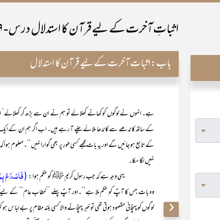
اثباتِ آخرت کے لیےقرآن کا استدلال درس-۹
باب:
اثباتِ آخرت کے لیے قرآن کا استدلال
ہے۔ انہوں نے لوگوں کو کھانے کھلائے تو ہم نے ان سے بڑھ کر کھلائے‘ ا
کے ساتھ کاندھے سے کاندھا ملائے چلے آ رہے ہیں۔ اب اگر ہم ان کے ایک فرد 
کے تابع ہو جائیں گے اور یہ بات مجھے کسی طور پر بھی گوارا نہیں‘‘۔معلوم ہوا 
نہیں لگا سکا۔
{فَاصۡدَعۡ بِمَ
یہی وجہ ہے کہ جب رسول کریم ﷺ کو حکم ہوا :
وہ بات جس کا آپؐ کو حکم ملا ہے‘‘۔اور آپؐ پہلے ’’خطابِ عام‘‘ کے لیے کوہِ
لوگوں کو پہنچانی مقصود ہوتی تھی تو خبر پہنچانے والا کسی بلند مقام پر بے لباس ہو کر ک