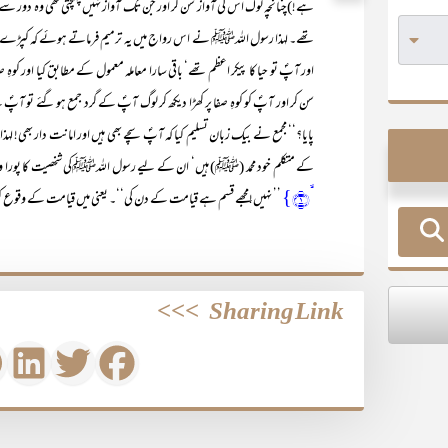
ہے!)چنانچہ لوگ اس کی آواز سن کر اور جن تک آواز نہیں پہنچتی تھی وہ دور سے 
تھے۔ لہذا رسول اللہﷺ نے اس رواج میں یہ ترمیم فرماتے ہوئے کہ کپڑے ن
اور آپؐ تو حیا کا پیکر اعظم تھے‘ باقی سارا معاملہ معمول کے مطابق کیا اور کوہِ صف
سن کر اور آپؐ کو کوہِ صفا پر کھڑا دیکھ کر لوگ آپؐ کے گرد جمع ہو گئے تو آ
پایا؟‘‘ مجمع نے بیک زبان تسلیم کیا کہ آپؐ سچے بھی ہیں اور امانت دار بھی! لہذا 
کے متکلم خود محمد (ﷺ) ہیں‘ ان کے لیے رسول اللہﷺکی شخصیت کا پورا وزن 
ۙ﴿۱﴾}
’’ نہیں!مجھے قسم ہے قیامت کے دن کی‘‘۔ یعنی میں قیامت کے وقوع کو اتن
>>>
Sharing Link