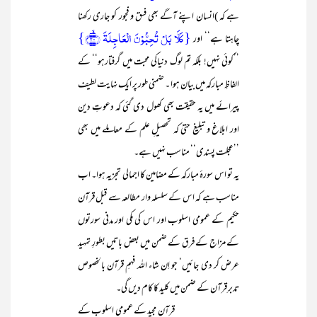
ہے کہ )انسان اپنے آگے بھی فسق و فجور کو جاری رکھنا
{کَلَّا بَلۡ تُحِبُّوۡنَ الۡعَاجِلَۃَ ﴿ۙ۲۰﴾}
چاہتا ہے‘‘ اور
’’کوئی نہیں! بلکہ تم لوگ دنیاکی محبت میں گرفتارہو‘‘ کے
الفاظِ مبارکہ میں بیان ہوا ۔ ضمنی طور پر ایک نہایت لطیف
پیرائے میں یہ حقیقت بھی کھول دی گئی کہ دعوتِ دین
اور ابلاغ و تبلیغ حتیٰ کہ تحصیلِ علم کے معاملے میں بھی
’’عجلت پسندی‘‘ مناسب نہیں ہے۔
یہ تو اس سورۂ مبارکہ کے مضامین کا اجمالی تجزیہ ہوا۔ اب
مناسب ہے کہ اس کے سلسلہ وار مطالعہ سے قبل قرآن
حکیم کے عمومی اسلوب اور اس کی مکی اور مدنی سورتوں
کے مزاج کے فرق کے ضمن میں بعض باتیں بطورِ تمہید
عرض کر دی جائیں‘ جو اِن شاء اللہ فہمِ قرآن بالخصوص
تدبرِ قرآن کے ضمن میں کلید کا کام دیں گی۔
قرآن مجید کے عمومی اسلوب کے