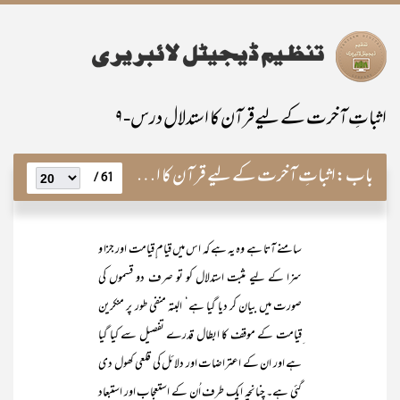
اثباتِ آخرت کے لیےقرآن کا استدلال درس-۹
باب:
اثباتِ آخرت کے لیے قرآن کا استدلال
61 /
سامنے آتا ہے وہ یہ ہے کہ اس میں قیام ِقیامت اور جزا و
سزا کے لیے مثبت استدلال کو تو صرف دو قسموں کی
صورت میں بیان کر دیا گیا ہے‘ البتہ منفی طور پر منکرین
ِقیامت کے موقف کا ابطال قدرے تفصیل سے کیا گیا
ہے اور ان کے اعتراضات اور دلائل کی قلعی کھول دی
گئی ہے۔ چنانچہ ایک طرف اُن کے استعجاب اور استبعاد