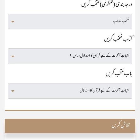
درجہ بندی (کٹیگری) منتخب کریں
کتاب منتخب کریں
باب منتخب کریں
تلاش کریں