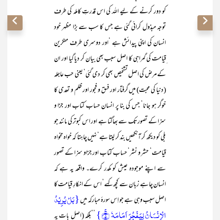
کو دور کرنے کے لیے اللہ کی اس قدرتِ کاملہ کی طرف
توجہ مبذول کرائی گئی ہے جس کا سب سے بڑا مظہر خود
انسان کی اپنی پیدائش ہے ‘اور دوسری طرف منکرین
ِقیامت کی گمراہی کا اصل سبب بھی بیان کر دیا گیا اور ان
کے مرض کی اصل تشخیص بھی کر دی گئی‘ یعنی حب عاجلہ
(دنیا کی محبت) میں گرفتار اور فسق و فجور اور ظلم و تعدی کا
خوگر ہو جانا‘ جس کی بنا پر انسان حساب کتاب اور جزا و
سزا کے تصور تک سے بھاگتا ہے اور اس کبوتر کی مانند جو
بلی کو دیکھ کر آنکھیں بند کر لیتا ہے‘ نہیں چاہتا کہ خواہ مخواہ
قیامت‘ حشر و نشر‘ حساب کتاب اور جزاو سزا کے تصور
سے اپنے موجودہ عیش کو مکدر کرے۔ واقعہ یہ ہے کہ
انسان چاہے زبان سے کچھ کہے‘ اس کے انکارِ قیامت کا
{بَلۡ یُرِیۡدُ
اصل سبب وہی ہے جو اِس سورۂ مبارکہ میں
الۡاِنۡسَانُ لِیَفۡجُرَ اَمَامَہٗ ۚ﴿۵﴾}
’’بلکہ (اصل بات یہ