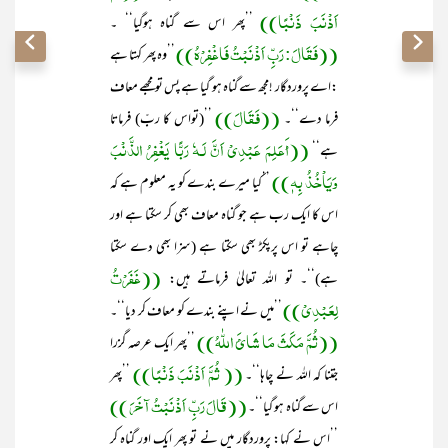
اَذْنَبَ ذَنْبًا))
’’پھر اس سے گناہ ہوگیا‘‘ ۔
((فَقَالَ: رَبِّ اَذْنَبْتُ فَاغْفِرْہُ))
’’وہ پھر کہتا ہے
:اے پروردگار !مجھ سے گناہ ہو گیا ہے پس تو مجھے معاف
((فَقَالَ))
فرما دے‘‘۔
’’(تواس کا ربّ) فرماتا
((أَعَلِمَ عَبْدِیْ اَنَّ لَـہٗ رَبًّا یَغْفِرُ الذَّنْبَ
ہے‘‘
وَیَاْخُذُ بِہٖ))
’’کیا میرے بندے کو یہ معلوم ہے کہ
اس کا ایک رب ہے جو گناہ معاف بھی کر سکتا ہے اور
چاہے تو اس پرپکڑ بھی سکتا ہے (سزا بھی دے سکتا
((غَفَرْتُ
ہے)‘‘۔ تو اللہ تعالیٰ فرماتے ہیں:
لِعَبْدِیْ))
’’میں نے اپنے بندے کو معاف کر دیا‘‘۔
((ثُمَّ مَکَثَ مَا شَائَ اللّٰہُ))
’’پھر ایک عرصہ گزرا
(( ثُمَّ اَذْنَبَ ذَنْبًا))
جتنا کہ اللہ نے چاہا‘‘۔
’’پھر
((قَالَ رَبِّ اَذْنَبْتُ آخَرَ ))
اس سے گناہ ہو گیا‘‘۔
’’اس نے کہا: پروردگار میں نے تو پھر ایک اور گناہ کر