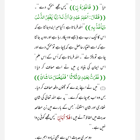
(( فَاغْفِرْہُ لِیْ))
دیا‘‘
’’پس مجھے بخش دے‘‘۔
((فَقَالَ: أَعَلِمَ عَبْدِیْ اَنَّ لَـہٗ رَبًّا یَغْفِرُ الذَّنْبَ
وَیَاْخُذُ بِہٖ))
’’اللہ فرماتاہے : کیامیرا بندہ جانتا ہے کہ
اس کا ایک رب ہے (جسے وہ پکار رہا ہے اور وہ یہ جانتا
ہے کہ اسے اختیار حاصل ہے کہ) چاہے توبخش دے اور
چاہے تو پکڑ لے‘‘۔ اللہ فرماتا ہے کہ اُس کے اِس علم‘
اس ایمان کی بنیاد پر میں نے اسے معاف کر دیا:
((غَفَرْتُ لِعَبْدِیْ ثَلَاثًا ‘ فَلْیَعْْمَلْ مَا شَائَ))
(۱)
’’میں نے اپنے بندے کو تینوں دفعہ معاف کر دیا۔
بس وہ اب جو چاہے کرے۔‘‘یہ ہے اللہ تعالیٰ کی شانِ
غفاری اور شانِ استغناء‘ جس کے بارے میں زیر مطالعہ
فَلَا اُبَالِیْ
حدیث میں الفاظ آئے ہیں:
’’پس مجھے کوئی پروا
نہیں ہے۔‘‘
دوسری حدیث اس سے بھی زیادہ اہم ہے۔