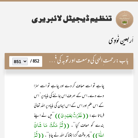
اَربعینِ نَوَوِی
باب:
رحمت ِالٰہی کی وسعت اور توبہ کی فضیلت
852 /
چاہے تو اسے معاف کر دے اور چاہے تو اسے سزا
دے دے۔اس کے صرف اس جاننے کی بنیاد پر‘ اس
کے اس علم اور اس کے اس ایمان کی بنیاد پر اللہ تعالیٰ
((غَفَرْتُ لِعَبْدِیْ))
فرماتا ہے:
’’میں نے اپنے
((ثُمَّ مَکَثَ مَا شَائَ
بندے کو معاف کیا‘‘۔
اللّٰہُ))
((ثُمَّ
’’پھر وقت گزرا جتنا کہ اللہ نے چاہا‘‘۔