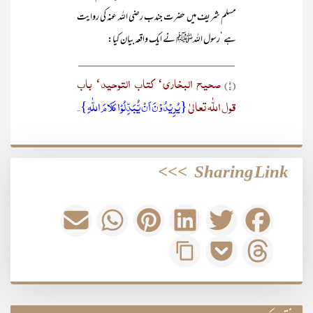
مسلم شریف میں حضرت جندب رضی اللہ عنہ کی روایت
ہے ‘رسول اللہﷺ نے ایک واقعہ بیان کیا:
____________________________
صحیح البخاری‘ کتاب التوحید‘ باب
(۱)
قول اللّٰہ تعالیٰ
{یُرِیْدُوْنَ اَنْ یُّبَدِّلُوْا کَلَامَ اللّٰہِ}
۔
>>>
Sharing Link