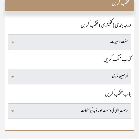
منتخب کریں
درجہ بندی (کٹیگری) منتخب کریں
کتاب منتخب کریں
باب منتخب کریں