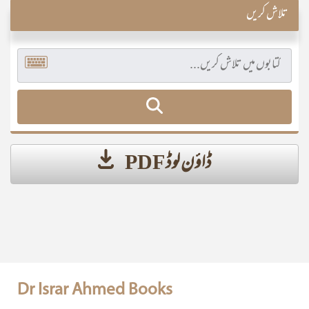
تلاش کریں
ڈاؤن لوڈ PDF
Dr Israr Ahmed Books