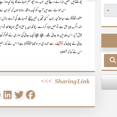
چومتے ہیں‘ ہمیں نذرانے دیتے ہیں‘تو یہ سارا کچھ ختم ہو جائے گا ‘چنانچہ وہ اپ
اس حوالے سے میں آپ کو ایک واقعہ سناتا ہوں کہ نجران سے عیسائیوں کا
حضورﷺ سے مباحثہ کیا۔جب کسی نتیجہ پر نہیں پہنچے تو مباہلے کی آیت نازل ہو 
اللہ !اگر یہ چیز حق ہے تو ہمیں تباہ کر دے۔چونکہ ان پر حق واضح ہو چکا تھا ت
پیش آیا۔اس وفد میں دو بھائی تھے ۔چلتے چلتے ایک بھائی کی سواری نے ٹھوکر کھا
اَلْاَبْعَد
بھائی نے پوچھا کہ
سے تمہاری مراد محمد(ﷺ) ہے؟ اس نے کہا:نہیں‘ وہ 
اس نے کہا کہ شہنشاہِ
>>>
Sharing Link