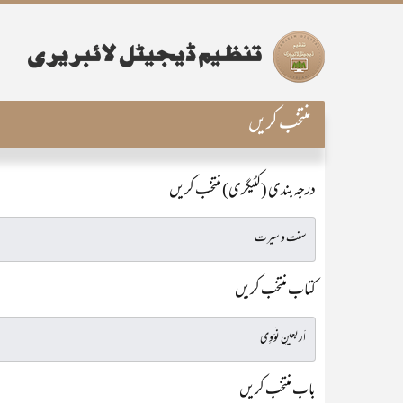
منتخب کریں
درجہ بندی (کٹیگری) منتخب کریں
کتاب منتخب کریں
باب منتخب کریں