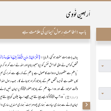
اَربعینِ نَوَوِی
باب:
اطاعت ِرسول ؐ ایمان کی علامت ہے
{اَفَرَءَیۡتَ مَنِ اتَّخَذَ اِلٰـہَہٗ ہَوٰىہُ وَ اَ
یہاں بات بہت سخت ہو گئی۔فرمایا :
شخص کوجس نے اپنی خواہش نفس کو اپنا معبود بنالیا اور اللہ نے اسے گمراہ کر
‘یا علم سے مقصود مال و دولت کا حصول ہے یا علم کے ذریعے سے اُمراء کی ہم ن
کا یہ مقصد ہے تو ایسا شخص علم کے باوجود گمراہ ہو جائے گا ۔ جب رسول 
وقت موجود تھے اور وہ اپنے علم کے باوجودحضورﷺ پر ایمان نہیں لائے۔ 
(البقرۃ:۱۴۶)
’’وہ آپﷺکوایسے پہچانتے ہیں جیسے اپنے بیٹوں کوپہچانتے ہیں‘‘
ایمان لانے سے ہماری سیادت‘ ہماری چودھراہٹ‘ ہماری مسندیں ساری دائو 