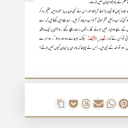
نے علم کے باوجودایمان نہیں لائے۔
 ایک بڑا وفد آیا تھا اور اس نے کئی دن مدینہ منورہ میں مقیم رہ کر
گئی کہ اب دلیل ختم ہوئی‘آئو اب مباہلہ کر لیں۔ مباہلے میں کہتے ہیں کہ اے
واس کے لیے وہ تیار نہیں ہوئے‘بلکہ راتوں رات چلے گئے ۔ واپسی پر ایک واقعہ
تَعِسَ الْاَبْعَدُ
ئی تو اُس نے کہا :
’’ہلاک ہو جائے وہ دور والا‘‘۔ دوسرے
تو اللہ کے نبی ہیں۔ اُس نے پوچھا کہ پھر ان پر ایمان کیوں نہیں لاتے؟