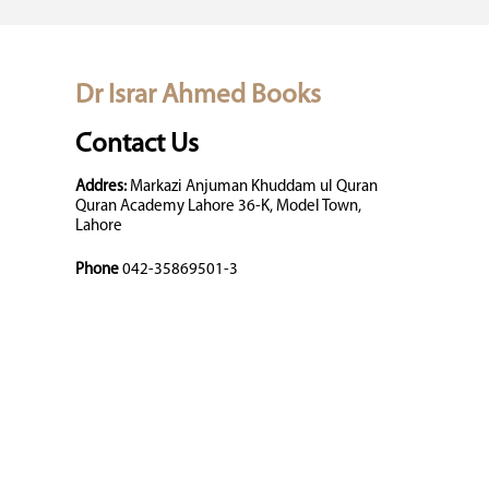
Dr Israr Ahmed Books
Contact Us
Addres:
Markazi Anjuman Khuddam ul Quran
Quran Academy Lahore 36-K, Model Town,
Lahore
Phone
042-35869501-3