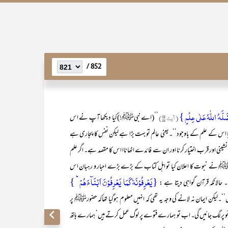
852 /
ضَلَّہُ اللّٰہُ عَلٰی عِلۡمٍ }
(آیت ۲۳)
’’(اے نبیﷺ!)کیا دیکھا آپ نے اس
 دیا اس کے علم کے باوجود‘‘۔یعنی عالم تو بہت بڑا ہے لیکن نفس کا پجاری ہے
شینی اور قرب اختیار کرنا اور ان سے فائدے اٹھاناا اس کا مقصد ہے۔ اگر علم
اللہﷺ نے نبوت کا اعلان کیا تو اہل کتاب کے بڑے بڑے احبار و رہبان اس
{یَعۡرِفُوۡنَہٗ کَمَا یَعۡرِفُوۡنَ اَبۡنَآءَہُمۡ ؕ }
حالانکہ قرآن گواہی دیتا ہے :
۔لیکن ایمان نہ لانے کی وجہ یہ تھی کہ انہیں معلوم ہوگیا تھاکہ حضورﷺ پر
پر لگ جائیں گی۔ اب تو ہمارے فتوے پر لوگ عمل کرتے ہیں‘ ہمارے ہاتھ