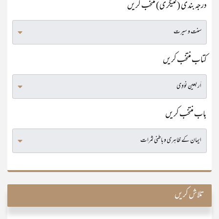
درجہ بندی (کٹیگری) منتخب کریں
کتاب منتخب کریں
باب منتخب کریں
تلاش کریں