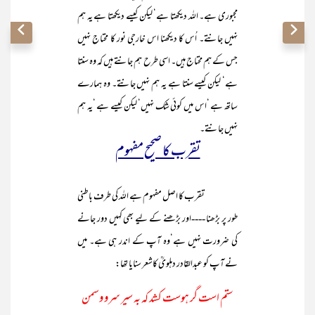
مجبوری ہے۔ اللہ دیکھتا ہے‘ لیکن کیسے دیکھتا ہے یہ ہم
نہیں جانتے۔ اُس کا دیکھنا اس خارجی نور کا محتاج نہیں
جس کے ہم محتاج ہیں۔ اسی طرح ہم جانتے ہیں کہ وہ سنتا
ہے‘ لیکن کیسے سنتا ہے یہ ہم نہیں جانتے۔ وہ ہمارے
ساتھ ہے ‘اس میں کوئی شک نہیں‘ لیکن کیسے ہے ‘یہ ہم
نہیں جانتے۔
تقرب کا صحیح مفہوم
تقرب کا اصل مفہوم ہے اللہ کی طرف باطنی
طور پر بڑھنا ----اور بڑھنے کے لیے بھی کہیں دور جانے
کی ضرورت نہیں ہے‘وہ آپ کے اندر ہی ہے۔ میں
نے آپ کو عبدالقادر دہلویؒ کاشعر سنایا تھا:
ستم است گر ہوست کشد کہ بہ سیر سرو وسمن