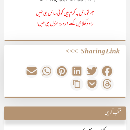
ہم تو مائل بہ کرم ہیں کوئی سائل ہی نہیں
راہ دکھلائیں کسے؟ رہ روِ منزل ہی نہیں!
>>>
Sharing Link
منتخب کریں