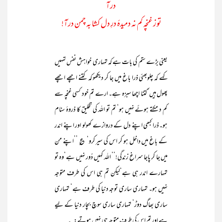
در آ
تو ز غنچہ کم نہ دمیدۂ درِ دل کشا بہ چمن در آ!
یعنی بڑے ستم کی بات ہے کہ تمہاری خواہش نفس تمہیں
کہے کہ چلوبھئی ذرا باغ میں جا کر دیکھو کہ کتنے اچھے اچھے
پھول ہیں‘کتنا اچھا سبزہ ہے۔ ارے تم خود کسی غنچہ سے
کم دمکتے ہوئے نہیں ہو‘ تم تو اللہ کی تخلیق کا ذروۂ سنام
ہو۔ذرا کبھی اپنے دل کے دروازے کھولو اور اپنے اندر
کے باغ میں داخل ہو کر اس کی سیر کرو‘ ؏ ’’اپنے من
میں جا کر پاجا سراغ زندگی!‘‘ اللہ کہیں دُور نہیں ہے‘وہ تو
تمہارے اندر ہی ہے‘لیکن تم ہی اس کی طرف متوجہ
نہیں ہو۔ تمہاری ساری توجہ دنیا کی طرف ہے‘ تمہاری
ساری بھاگ دوڑ‘ تمہاری ساری سوچ بچار دنیا کے لیے
ہے اور تم اس کی طرف متوجہ ہی نہیں ہوتے: ؎