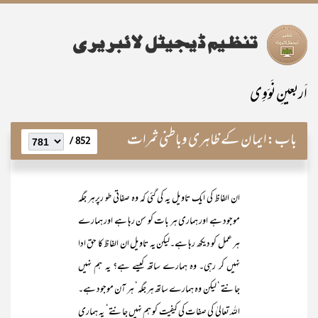
اَربعینِ نَوَوِی
باب:
ایمان کے ظاہری وباطنی ثمرات
852 /
ان الفاظ کی ایک تاویل یہ کی گئی کہ وہ صفاتی طو رپرہر جگہ
موجود ہے اور ہماری ہر بات کو سن رہا ہے اور ہمارے
ہر عمل کو دیکھ رہا ہے۔لیکن یہ تاویل ان الفاظ کا حق ادا
نہیں کر رہی۔ وہ ہمارے ساتھ کیسے ہے؟ یہ ہم نہیں
جانتے ‘ لیکن وہ ہمارے ساتھ ہر جگہ‘ ہر آن موجود ہے۔
اللہ تعالیٰ کی صفات کی کیفیت کو ہم نہیں جانتے‘ یہ ہماری