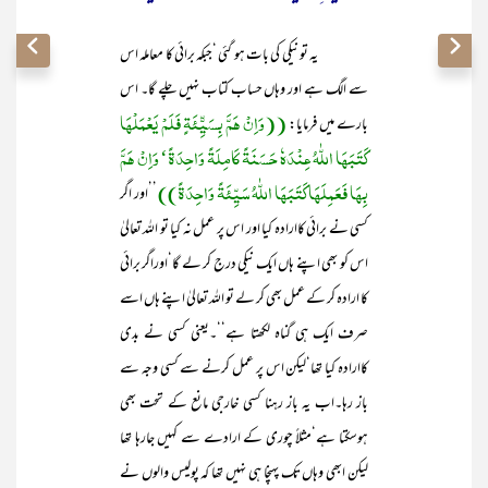
یہ تو نیکی کی بات ہو گئی ‘جبکہ برائی کا معاملہ اس
سے الگ ہے اور وہاں حساب کتاب نہیں چلے گا۔ اس
((وَاِنْ ہَمَّ بِسَیِّّئَۃٍ فَلَمْ یَعْمَلْہَا
بارے میں فرمایا:
کَتَبَہَا اللّٰہُ عِنْدَہٗ حَسَنَۃً کَامِلَۃً وَاحِدَۃً‘ وَاِنْ ہَمَّ
بِہَا فَعَمِلَہَا کَتَبَہَا اللّٰہُ سَیِّئَۃً وَاحِدَۃً))
’’اور اگر
کسی نے برائی کاارادہ کیا اور اس پر عمل نہ کیا تو اللہ تعالیٰ
اس کو بھی اپنے ہاں ایک نیکی درج کر لے گا‘اوراگر برائی
کا ارادہ کر کے عمل بھی کر لے تو اللہ تعالیٰ اپنے ہاں اسے
صرف ایک ہی گناہ لکھتا ہے‘‘۔یعنی کسی نے بدی
کاارادہ کیا تھا‘لیکن اس پر عمل کرنے سے کسی وجہ سے
باز رہا۔اب یہ باز رہنا کسی خارجی مانع کے تحت بھی
ہوسکتا ہے‘مثلاً چوری کے ارادے سے کہیں جارہا تھا
لیکن ابھی وہاں تک پہنچا ہی نہیں تھا کہ پولیس والوں نے