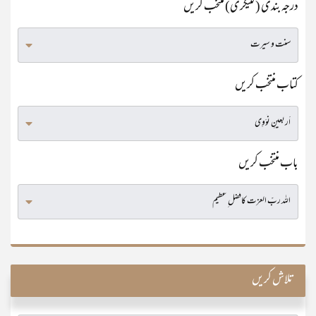
درجہ بندی (کٹیگری) منتخب کریں
کتاب منتخب کریں
باب منتخب کریں
تلاش کریں