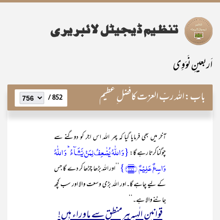
اَربعینِ نَوَوِی
باب:
اللہ ربّ العزت کافضل ِ عظیم
852 /
آخر میں بھی فرمایا گیا کہ پھر اللہ اس اجر کو دوگنے سے
{وَ اللّٰہُ یُضٰعِفُ لِمَنۡ یَّشَآءُ ؕ وَ اللّٰہُ
چوگناکرتا رہے گا:
وَاسِعٌ عَلِیۡمٌ ﴿۲۶۱﴾}
’’اور اللہ بڑھا چڑھا کر دے گا جس
کے لیے چاہے گا۔اور اللہ بڑی وسعت والا اور سب کچھ
جاننے والا ہے۔‘‘
قوانین ِ الٰہیہ ہر منطق سے ماوراء ہیں!