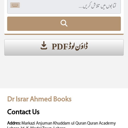
ڈاؤن لوڈ PDF
Dr Israr Ahmed Books
Contact Us
Addres:
Markazi Anjuman Khuddam ul Quran Quran Academy