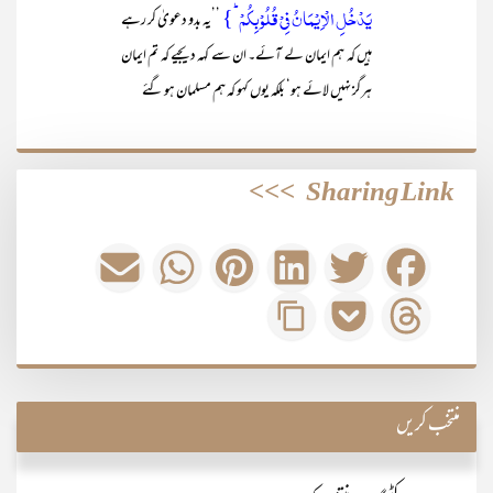
یَدۡخُلِ الۡاِیۡمَانُ فِیۡ قُلُوۡبِکُمۡ ؕ}
’’یہ بدو دعویٰ کر رہے
ہیں کہ ہم ایمان لے آئے۔ ان سے کہہ دیجیے کہ تم ایمان
ہرگز نہیں لائے ہو‘ بلکہ یوں کہو کہ ہم مسلمان ہو گئے
>>>
Sharing Link
منتخب کریں