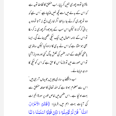
پکڑ لیا تو وہ چوری نہیں کر پایا۔اب منطق کا تقاضا تویہ ہے
کہ اس کے بدلے میں اسے کچھ نہیں ملناچاہیے‘ اس لیے کہ
وہ تو چوری کرنے جا رہا تھا‘اگر خارجی مانع نہ آتا تو وہ یہ
برائی کر گزرتا‘لیکن اس سب کے باوجود اگرچوری نہ کرسکا
تو اس کے نامہ اعمال میں ایک نیکی لکھی جائے گی۔ایسا
بھی ہو سکتا ہے کہ اس نے بدی کا ارادہ کیا‘لیکن ساتھ ہی
باطنی کیفیت کے اندر ضمیر کی خلش جاگ گئی اور وہ باز آ گیا
تو اس صورت میں تو لازماً اس کا حق ہے کہ اس کو نیکی کا
درجہ دیا جائے۔
اب دیکھئے یہ ساری چیزیں جو یہاں آ رہی ہیں‘
اس سے معلوم ہوتا ہے کہ اللہ تعالیٰ کا معاملہ منطق سے
بہت اونچا ہے۔ اس ضمن میں خاص طور پر سورۃ الحجرات
{قَالَتِ الۡاَعۡرَابُ
کی آیات بہت اہم ہیں۔فرمایا:
اٰمَنَّا ؕ قُلۡ لَّمۡ تُؤۡمِنُوۡا وَ لٰکِنۡ قُوۡلُوۡۤا اَسۡلَمۡنَا وَ لَمَّا