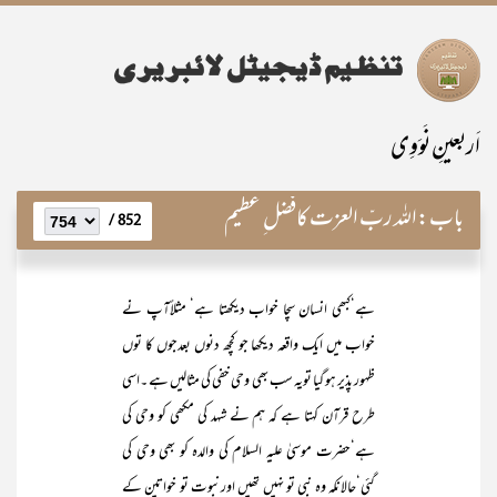
اَربعینِ نَوَوِی
باب:
اللہ ربّ العزت کافضل ِ عظیم
852 /
ہے‘کبھی انسان سچا خواب دیکھتا ہے‘ مثلاًآپ نے
خواب میں ایک واقعہ دیکھا جو کچھ دنوں بعدجوں کا توں
ظہور پذیر ہو گیا تویہ سب بھی وحی خفی کی مثالیں ہے ۔اسی
طرح قرآن کہتا ہے کہ ہم نے شہد کی مکھی کو وحی کی
ہے‘حضرت موسیٰ علیہ السلام کی والدہ کو بھی وحی کی
گئی‘حالانکہ وہ نبی تو نہیں تھیں اورنبوت تو خواتین کے