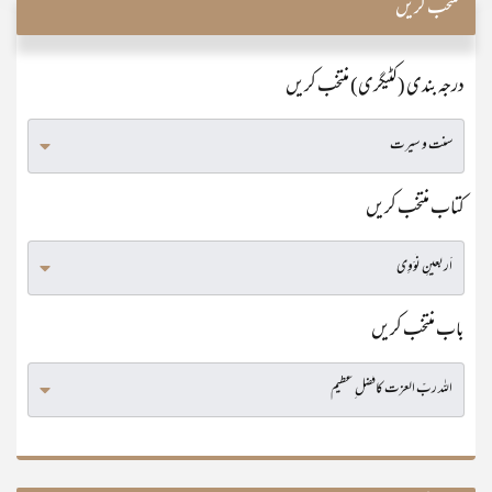
منتخب کریں
درجہ بندی (کٹیگری) منتخب کریں
کتاب منتخب کریں
باب منتخب کریں