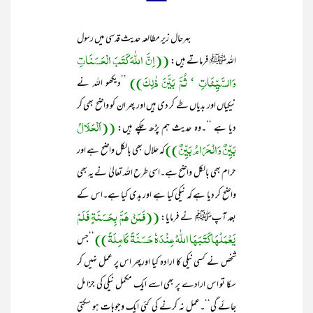
بہرحال زیر مطالعہ حدیث قدسی میں رسول
((اِنَّ اللّٰہَ کَتَبَ الْحَسَنَاتِ
اللہﷺ فرماتے ہیں:
وَالسَّیِّئَاتِ ‘ ثُمَّ بَیَّنَ ذٰلِکَ))
’’دیکھو اللہ نے
نیکیاں اور بدیاں طے کر دی ہیں اور پھر ان کو واضح بھی کر
((اَلْحَلَالُ
دیا ہے ‘‘۔وہ حدیث ہم پڑھ چکے ہیں:
بَیِّنٌ وَالْحَرَامُ بَیِّنٌ))
کہ حلال بھی بالکل واضح ہے اور
حرام بھی بالکل واضح ہے۔اسی طرح اللہ تعالیٰ نے یہ بھی
واضح کر دیا ہے کہ نیکی کیا ہے اور بدی کیا ہے۔اس کے
((فَمَنْ ھَمَّ بِحَسَنَۃٍ فَلَمْ
بعد آپﷺ نے فرمایا:
یَعْمَلْھَا کَتَبَھَا اللّٰہُ عِنْدَہٗ حَسَنَۃً کَامِلَۃً))
’’جس
شخص نے کسی نیکی کا ارادہ کیا اورپھر اس پر عمل نہیں کر
سکا تو اس ارادے پر بھی اسے ایک مکمل نیکی کی جزا مل
جائے گی‘‘۔عمل نہ کرنے کی کئی ایک وجوہات ہو سکتی