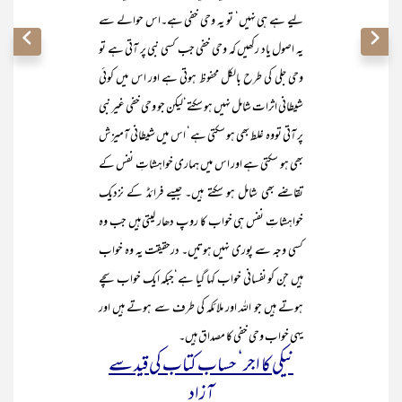
لیے ہے ہی نہیں‘ تو یہ وحی خفی ہے۔اس حوالے سے
یہ اصول یاد رکھیں کہ وحی خفی جب کسی نبی پر آتی ہے تو
وحی جلی کی طرح بالکل محفوظ ہوتی ہے اور اس میں کوئی
شیطانی اثرات شامل نہیں ہو سکتے‘لیکن جو وحی خفی غیر نبی
پر آتی تووہ غلط بھی ہو سکتی ہے‘ اس میں شیطانی آمیزش
بھی ہو سکتی ہے اور اس میں ہماری خواہشاتِ نفس کے
تقاضے بھی شامل ہو سکتے ہیں۔ جیسے فرائڈ کے نزدیک
خواہشاتِ نفس ہی خواب کا روپ دھار لیتی ہیں جب وہ
کسی وجہ سے پوری نہیں ہوتیں۔ درحقیقت یہ وہ خواب
ہیں جن کو نفسانی خواب کہا گیا ہے‘جبکہ ایک خواب سچے
ہوتے ہیں جو اللہ اور ملائکہ کی طرف سے ہوتے ہیں اور
یہی خواب وحی خفی کا مصداق ہیں۔
نیکی کا اجر‘ حساب کتاب کی قید سے
آزاد