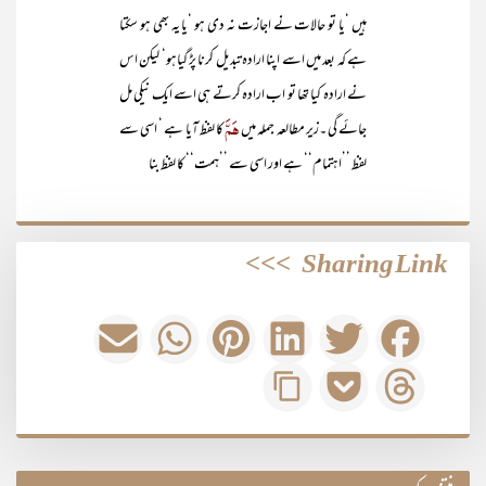
ہیں ‘یا تو حالات نے اجازت نہ دی ہو ‘یا یہ بھی ہو سکتا
ہے کہ بعد میں اسے اپنا ارادہ تبدیل کرنا پڑ گیاہو‘ لیکن اس
نے ارادہ کیا تھا تو اب ارادہ کرتے ہی اسے ایک نیکی مل
ھَمَّ
جائے گی ۔زیر مطالعہ جملہ میں
کا لفظ آیا ہے ‘ اسی سے
لفظ ’’اہتمام‘‘ ہے اور اسی سے ’’ہمت‘‘ کا لفظ بنا
>>>
Sharing Link