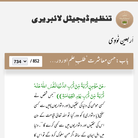
اَربعینِ نَوَوِی
باب:
حسن ِمعاشرت‘طلب ِعلم اور درس وتدریس کی فضیلت
852 /
َ عَنْ مُؤْمِنٍ کُرْبَۃً مِّنْ کُرَبِ الدُّنْیَا نَفَّسَ اللّٰہُ عَنْہُ
کُرْبَۃً مِّنْ کُرَبِ یَوْمِ الْقِیَامَۃِ))
’’جس شخص نے
کسی مؤمن کی دنیا کی سختیوں (اور دشواریوں)میں سے کسی
سختی(یا دشواری) کو دور کیا تو اللہ تعالیٰ قیامت کے دن
اس کی سختیوں اور دشواریوں میں سے کمی کرے گا‘‘۔دنیا
میں اہل ایمان کے ساتھ اگر حسن سلوک کرو گے تو اس کا