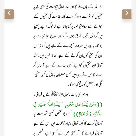
اجر اللہ کے ہاں ملے گا اور اللہ تعالیٰ قیامت کی بڑی شدید
سختیوں کو تم سے دور کر دے گا۔ قیامت کی سختیوں کے
حوالے سے روایتی طور پر کہا جاتا ہے کہ لوگ اپنے پسینے
میں گردنوں تک غرق ہوں گے اور سورج سوا نیزے پر
ہو گا۔ یہ چیزیں صرف سمجھانے کے لیے ہیں‘ ورنہ اس
دن کی سختی کو بیان کرنے کے لیے الفاظ نہیں ہیں۔اللہ
تعالیٰ ان سختیوں کواپنے اُس بندے کے لیے آسان کر
دے گا جس نے دنیا میں کسی مسلمان بھائی کی کسی سختی‘
تنگی اور مشکل کو رفع کیا ہو گا۔
دوسری بات رسول اللہﷺ نے یہ فرمائی:
((وَمَنْ یَّسَّرَ عَلٰی مُعْسِرٍ ‘ یَسَّرَ اللّٰہُ عَلَیْہِ فِی
الدُّنْیَا وَالْآخِرَۃِ))
’’اورجو شخص کسی تنگدست پر
آسانی کرے گا‘اللہ تعالیٰ دنیا و آخرت میں اس کے لیے
آسانی فرمائے گا ‘‘۔یعنی جس نے کسی ایسے شخص پر