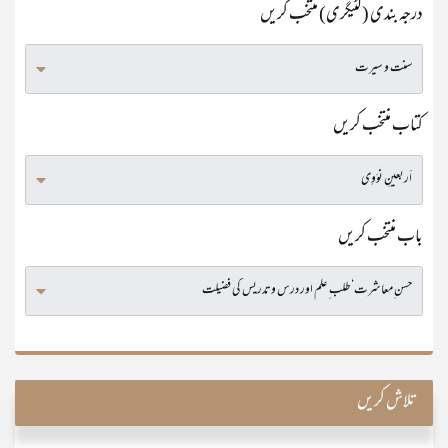
درجہ بندی (کٹیگری) منتخب کریں
کتاب منتخب کریں
باب منتخب کریں
تلاش کریں