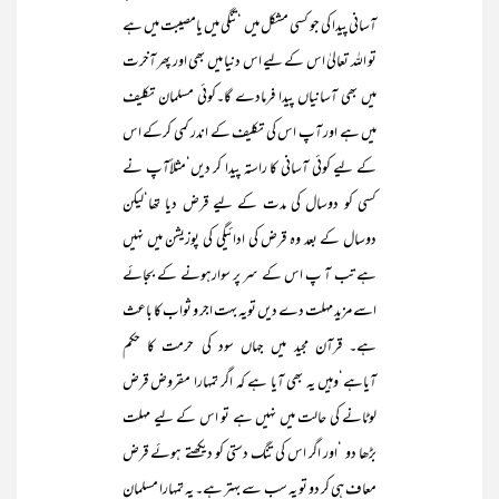
آسانی پیدا کی جو کسی مشکل میں ‘ تنگی میں یامصیبت میں ہے
تو اللہ تعالیٰ اس کے لیے اس دنیا میں بھی اور پھر آخرت
میں بھی آسانیاں پیدا فرمادے گا۔کوئی مسلمان تکلیف
میں ہے اور آپ اس کی تکلیف کے اندر کمی کرکے اس
کے لیے کوئی آسانی کا راستہ پیدا کر دیں‘مثلاًآپ نے
کسی کو دوسال کی مدت کے لیے قرض دیا تھا‘لیکن
دوسال کے بعد وہ قرض کی ادائیگی کی پوزیشن میں نہیں
ہے تب آ پ اس کے سر پر سوارہونے کے بجائے
اسے مزید مہلت دے دیں تویہ بہت اجر و ثواب کا باعث
ہے۔ قرآن مجید میں جہاں سود کی حرمت کا حکم
آیاہے‘وہیں یہ بھی آیا ہے کہ اگر تمہارا مقروض قرض
لوٹانے کی حالت میں نہیں ہے تو اس کے لیے مہلت
بڑھا دو ‘اور اگر اس کی تنگ دستی کو دیکھتے ہوئے قرض
معاف ہی کر دو تو یہ سب سے بہتر ہے۔ یہ تمہارا مسلمان