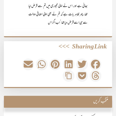
بھائی ہے اور اس نے اپنی مجبوری میں تم سے قرض لیا
تھا۔پھر ظاہر بات ہے کہ تم نے بھی اپنی اضافی دولت
سے ہی اسے قرض دیا تھا ‘اب اگراس
>>>
Sharing Link
منتخب کریں