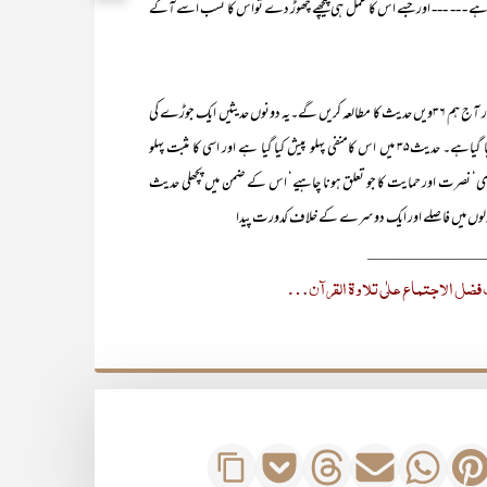
ں کرتاہے - -- --- اور جسے اس کا عمل ہی پیچھے چھوڑ دے تواس کا نسب اسے آگے
گزشتہ جمعہ‘ہم نے اربعین نووی کی ۳۵ویں حدیث کا مطالعہ کیا تھا اور آج ہم ۳۶ویں حدیث کا مطالعہ کریں گے۔یہ دونوں حدیثیں ایک جوڑے کی
حیثیت رکھتی ہیں اور ان میں اسلامی معاشرت کے بنیادی اصولوں کو بیان کیا گیاہے۔ حدیث۳۵ میں اس کامنفی پہلو پیش کیا گیا ہے اور اسی کا مثبت پہلو
ہمدردی‘ نصرت اور حمایت کا جو تعلق ہونا چاہیے‘ اس کے ضمن میں پچھلی حدیث
اور دلوں میں فاصلے اور ایک دوسرے کے خلاف کدورت پیدا
_____________
فضل الاجتماع علٰی تلاوۃ القرآن…