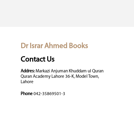
Dr Israr Ahmed Books
Contact Us
Addres:
Markazi Anjuman Khuddam ul Quran
Quran Academy Lahore 36-K, Model Town,
Lahore
Phone
042-35869501-3