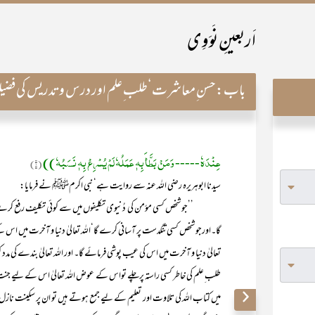
اَربعینِ نَوَوِی
باب:
حسن ِمعاشرت‘طلب ِعلم اور درس وتدریس کی فض
عِنْدَہٗ ----- وَمَنْ بَطَّأَ بِہٖ عَمَلُہٗ لَمْ یُسْرِعْ بِہٖ نَسَبُہٗ))
(۱)
سیدنا ابوہریرہ رضی اللہ عنہ سے روایت ہے‘ نبی اکرمﷺ نے فرمایا:
’’جو شخص کسی مؤمن کی دُنیوی تکلیفوں میں سے کوئی تکلیف رفع کرے گا‘ا
گا۔اورجو شخص کسی تنگدست پر آسانی کرے گا‘اللہ تعالیٰ دنیا و آخرت میں اس 
تعالیٰ دنیا و آخرت میں اس کی عیب پوشی فرمائے گا۔ اور اللہ تعالیٰ بندے کی مدد
طلب ِعلم کی خاطر کسی راستہ پرچلے تواس کے عوض اللہ تعالیٰ اس کے لیے جنت ک
میں کتاب اللہ کی تلاوت اور تعلیم کے لیے جمع ہوتے ہیں تو ان پر سکینت نازل ہ