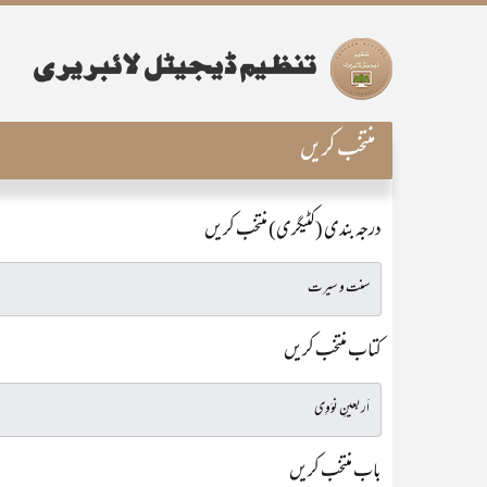
منتخب کریں
درجہ بندی (کٹیگری) منتخب کریں
کتاب منتخب کریں
باب منتخب کریں