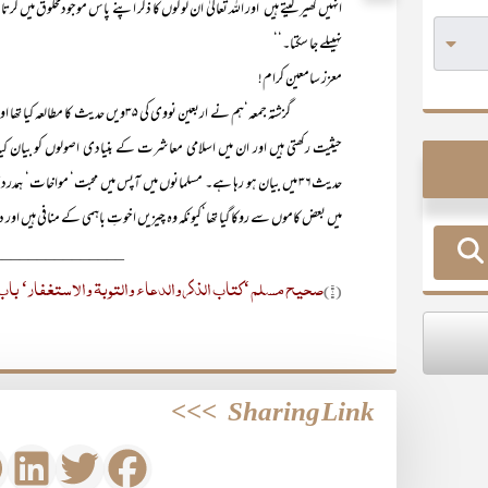
انہیں گھیر لیتے ہیں‘اور اللہ تعالیٰ ان لوگوں کا ذکر اپنے پاس موجودمخلوق می
نہیںلے جا سکتا۔‘‘
معزز سامعین کرام!
حدیث۳۶ میں بیان ہو رہا ہے۔ مسلمانوں میں آپس میں محبت‘ مواخات‘ 
میں بعض کاموں سے روکا گیا تھا‘کیونکہ وہ چیزیں اخوتِ باہمی کے منافی ہیں 
_______________
صحیح مسلم‘کتاب الذکروالدعاء والتوبۃ والاستغفار‘ باب 
(۱)
>>>
Sharing Link