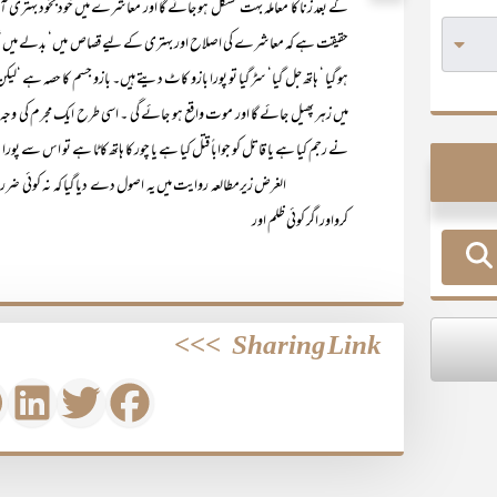
کے بعد زنا کا معاملہ بہت مشکل ہو جائے گا اور معاشرے میں خودبخود بہتری آجا
حقیقت ہے کہ معاشرے کی اصلاح اور بہتری کے لیے قصاص میں‘ بدلے میں‘ سزا 
ہو گیا ‘ ہاتھ جل گیا‘ سڑ گیا تو پورا بازو کاٹ دیتے ہیں۔ بازو جسم کا حصہ ہے 
میں زہر پھیل جائے گا اور موت واقع ہو جائے گی ۔ اسی طرح ایک مجرم کی وج
نے رجم کیا ہے یا قاتل کو جواباً قتل کیا ہے یا چور کا ہاتھ کاٹا ہے تو اس سے پو
الغرض زیرمطالعہ روایت میں یہ اصول دے دیا گیا کہ نہ کوئی ضرر پہنچا
کرواور اگر کوئی ظلم اور
>>>
Sharing Link