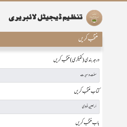
منتخب کریں
درجہ بندی (کٹیگری) منتخب کریں
کتاب منتخب کریں
باب منتخب کریں