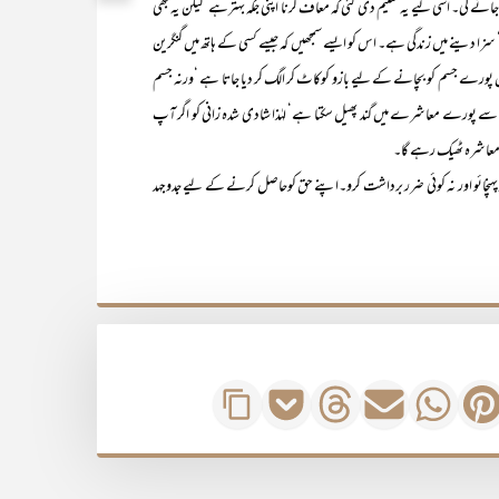
ئے گی۔ اسی لیے یہ تعلیم دی گئی کہ معاف کرنا اپنی جگہ بہترہے‘ لیکن یہ بھی
دینے میں زندگی ہے۔ اس کو ایسے سمجھیں کہ جیسے کسی کے ہاتھ میں گنگرین
‘لیکن پورے جسم کو بچانے کے لیے بازو کوکاٹ کر الگ کر دیا جاتا ہے ‘ورنہ جسم
ہ سے پورے معاشرے میں گند پھیل سکتا ہے‘ لہٰذا شادی شدہ زانی کو اگر آپ
را معاشرہ ٹھیک رہے گا۔
ئو اور نہ کوئی ضرر برداشت کرو۔اپنے حق کوحاصل کرنے کے لیے جدوجہد