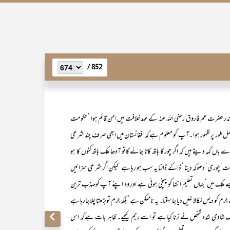
852 /
ر حضرت عمرفاروق رضی اللہ عنہ کے عہد خلافت میں امن قائم ہوا ‘ حکومت
ا مکمل طور پر ظہور ہوا ۔آپ کو معلوم ہے کہ افغانستان میں ابھی صرف چند شرعی
اں کہہ دیتے ہیں کہ اگر چور کا ہاتھ کاٹا جائے گاتو آدھا ملک ہاتھ کٹوں کا ہو
نت‘چوری‘ دھوکہ دینا ‘ ڈاکے ڈالنا یہ سب ہو رہا ہے ‘لیکن اگر شرعی سزائیں
جیسے ملک میں‘ جہاں تعلیم انتہا کو پہنچی ہوئی ہے اور وہ اپنے آپ کومہذب ترین
و دیس نکالا نہیں دیا جا سکتا۔ یہ ناممکن ہے‘ بلکہ جرم توبڑھتا چلا جارہا ہے
 شادی شدہ شخص نے زنا کیا ہے تو اسے رجم کیجیے۔ ظاہر بات ہے کہ اس