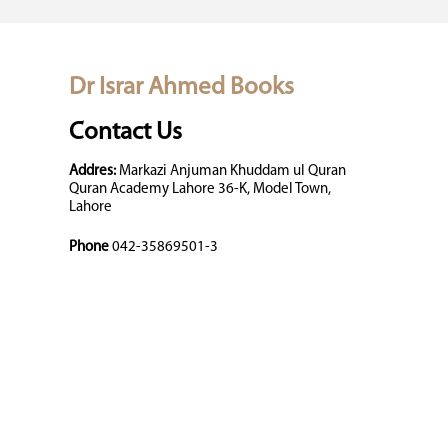
Dr Israr Ahmed Books
Contact Us
Addres:
Markazi Anjuman Khuddam ul Quran
Quran Academy Lahore 36-K, Model Town,
Lahore
Phone
042-35869501-3