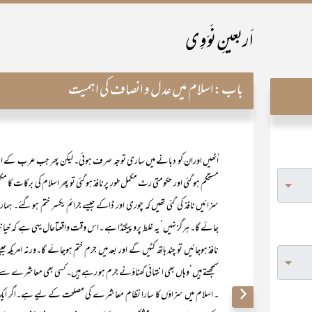
اَربعینِ نَوَوِی
باب:
اسلام میں عدل و انصاف کی اہمیت
اُٹھیں اوران کو دبانے میں ساری توجہ صرف ہوئی۔ لیکن پھر جب عرب کے اند
مستحکم ہو گئی اور حکومتی رٹ مکمل طور پرنافذ ہو گئی تو پھر اسلام کی برکات ک
سزائیں نافذ کی گئی تھیں کہ چوری اور ڈاکے جیسے جرائم یکسر ختم ہو گئے۔ ہمارے ہ
جائے گا۔ ہرگز نہیں‘ یہ غلط پروپیگنڈا ہے ۔اس وقت واقعتاحال یہی ہے کہ خیا
نافذ ہوجائیں تو چند ہاتھ کٹیں گے اور بعد میں جرم ختم ہوجائے گا۔ورنہ امریکہ 
سمجھتے ہیں‘وہاں بھی انتہائی گھناؤنے جرم ہو رہے ہیں۔کسی بھی معاشرے سے جرم ک
۔ اسلام میں سزاؤں کا سارا نظام معاشرے کی مصلحت کے لیے ہے۔اگر ایک