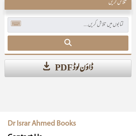
تلاش کریں
ڈاؤن لوڈ PDF
Dr Israr Ahmed Books