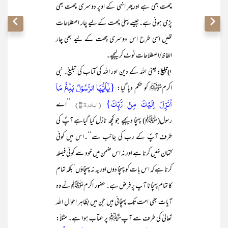
چھت بھی ہے اورپھر انہی کے اوپر دوسری چھت بھی
پڑی ہوئی ہے۔جیسے پہلی چھت کے لیے چار اصطلاحات
تھیں اسی طرح اس دوسری چھت کے لیے بھی چار
الفاظ/اصطلاحات نوٹ کرلیجیے۔
یعنی اللہ کے دین اور اللہ کی کتاب کی تبلیغ۔ نبی
۱)تبلیغ:
{یٰۤاَیُّہَا الرَّسُوۡلُ بَلِّغۡ مَاۤ
اکرمﷺ کو حکم دیا گیا:
اُنۡزِلَ اِلَیۡکَ مِنۡ رَّبِّکَ}
(المائدۃ:۶۸)
’’اے
رسول(ﷺ) پہنچا دیجیے جو کچھ نازل کیا گیاہے آپؐ کی
طرف آپؐ کے رب کی جانب سے‘‘۔اس میں کوئی
کتمان نہیں کرنا ہے اور نہ اس ضمن میں خود سے کوئی فیصلہ
کرنا ہے کہ اس بات کو پہنچا دوں اور یہ نہ پہنچاؤں‘ بلکہ تمام
کا تمام پہنچانا آپ پر فرض ہے۔ حضور اکرمﷺ نے وہ
آیات بھی امت تک پہنچائی ہیں جن میں بظاہر احوال اللہ
تعالیٰ کی طرف سے آپﷺ پر عتاب ہوا ہے۔ مثلاً: