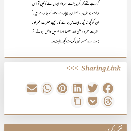
کررہے تھے کہ اگر یہ بڑے سردار ایمان لے آئیں تو اس
وقت جو غریب مسلمان بیچارے ستائے جا رہے ہیں‘
ان کو کچھ نہ کچھ ریلیف مل جائے گا۔ جیسے حضرت عمر اور
حضرت حمزہ رضی اللہ عنہما اسلام میں داخل ہوئے تو
بہت سے مسلمانوں کو بہت کچھ ریلیف ملا
>>>
Sharing Link
منتخب کریں