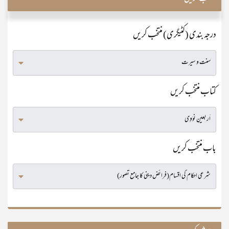
درجہ بندی (کٹیگری) منتخب کریں
کتاب منتخب کریں
باب منتخب کریں