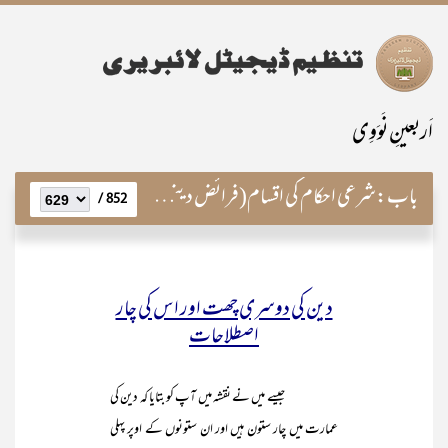
اَربعینِ نَوَوِی
باب:
شرعی احکام کی اقسام(فرائض دینی کا جامع تصور)
852 /
دین کی دوسری چھت اور اس کی چار
اصطلاحات
جیسے میں نے نقشہ میں آپ کو بتایا کہ دین کی
عمارت میں چار ستون ہیں اور ان ستونوں کے اوپر پہلی