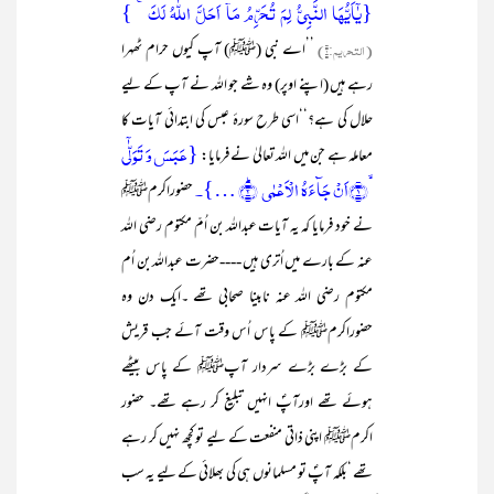
{یٰۤاَیُّہَا النَّبِیُّ لِمَ تُحَرِّمُ مَاۤ اَحَلَّ اللّٰہُ لَکَ ۚ }
(التحریم:۱)
’’اے نبی (ﷺ) آپ کیوں حرام ٹھہرا
رہے ہیں (اپنے اوپر) وہ شے جو اللہ نے آپ کے لیے
حلال کی ہے؟‘‘اسی طرح سورۂ عبس کی ابتدائی آیات کا
{عَبَسَ وَ تَوَلّٰۤی
معاملہ ہے جن میں اللہ تعالیٰ نے فرمایا:
ۙ﴿۱﴾اَنۡ جَآءَہُ الۡاَعۡمٰی ؕ﴿۲﴾ …}۔
حضوراکرمﷺ
نے خود فرمایا کہ یہ آیات عبداللہ بن اُمّ مکتوم رضی اللہ
عنہ کے بارے میں اُتری ہیں ----حضرت عبداللہ بن اُم
مکتوم رضی اللہ عنہ نابینا صحابی تھے ۔ایک دن وہ
حضوراکرمﷺ کے پاس اُس وقت آئے جب قریش
کے بڑے بڑے سردار آپﷺ کے پاس بیٹھے
ہوئے تھے اورآپؐ انہیں تبلیغ کر رہے تھے۔ حضور
اکرمﷺ اپنی ذاتی منفعت کے لیے تو کچھ نہیں کر رہے
تھے ‘بلکہ آپؐ تو مسلمانوں ہی کی بھلائی کے لیے یہ سب