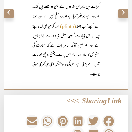
کھڑے ہیں۔پھر ان بنیادوں کے بھی دو حصے ہیں‘ایک
حصہ وہ ہے جو نظر آرہا ہے اور وہ سطح زمین سے اوپر ہوتا
ہے‘جسے آپ پلنتھ
اور کرسی بھی کہہ دیتے
(plinth)
ہیں۔یہ بھی بنیادہے‘ لیکن اصل بنیاد وہ ہے جو زیرزمین
ہے اور نظر نہیں آتی۔ ظاہر بات ہے کہ عمارت کی
مضبوطی کا سارادار و مدار اس پر ہے۔ جتنی اونچی عمارت
آپ نے بنانی ہے اس کی فائونڈیشن اتنی ہی گہری ہونی
چاہیے۔
>>>
Sharing Link