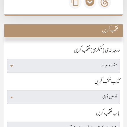
منتخب کریں
درجہ بندی (کٹیگری) منتخب کریں
کتاب منتخب کریں
باب منتخب کریں