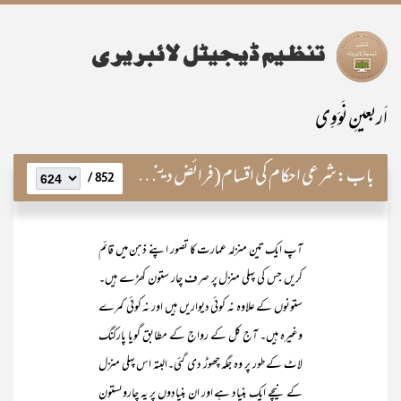
اَربعینِ نَوَوِی
باب:
شرعی احکام کی اقسام(فرائض دینی کا جامع تصور)
852 /
آپ ایک تین منزلہ عمارت کا تصور اپنے ذہن میں قائم
کریں جس کی پہلی منزل پر صرف چار ستون کھڑے ہیں۔
ستونوں کے علاوہ نہ کوئی دیواریں ہیں اور نہ کوئی کمرے
وغیرہ ہیں۔ آج کل کے رواج کے مطابق گویا پارکنگ
لاٹ کے طور پر وہ جگہ چھوڑ دی گئی۔البتہ اس پہلی منزل
کے نیچے ایک بنیاد ہے اور ان بنیادوں پر یہ چاروںستون