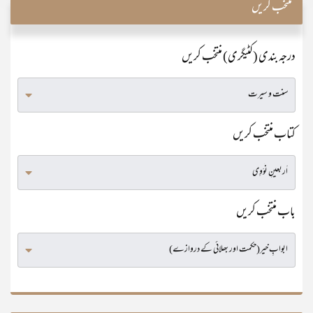
منتخب کریں
درجہ بندی (کٹیگری) منتخب کریں
کتاب منتخب کریں
باب منتخب کریں