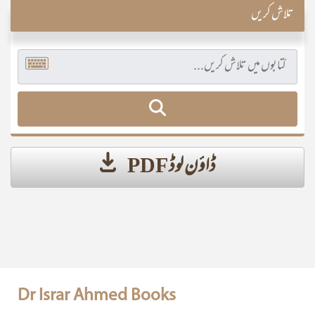
تلاش کریں
ڈاؤن لوڈ PDF
Dr Israr Ahmed Books