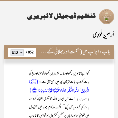
اَربعینِ نَوَوِی
باب:
ابوابِ خیر(حکمت اور بھلائی کے دروازے)
852 /
کو اپنے قابو میں رکھواورجب بھی زبان کھولوتو حق اور سچ کی
{یٰۤاَیُّہَا
بات کرو۔یہ بات قرآن مجید میں بھی آئی ہے :
الَّذِیۡنَ اٰمَنُوا اتَّقُوا اللّٰہَ وَ قُوۡلُوۡا قَوۡلًا سَدِیۡدًا ﴿ۙ۷۰﴾}
(الاحزاب)
’’اے اہل ِایمان !اللہ کا تقویٰ اختیار کرو اور
بات کیا کرو سیدھی سچی‘‘۔ اگر یہ دو کام ہو جائیں یعنی دل
میں تقویٰ ہو اور زبان پر مکمل کنٹرول ہو تو اس کا فائدہ یہ