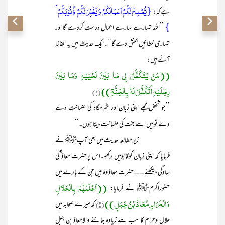
{یُّصۡلِحۡ لَکُمۡ اَعۡمَالَکُمۡ وَ یَغۡفِرۡ لَکُمۡ ذُنُوۡبَکُمۡ ؕ
ہے کہ:
}
’’اللہ تمہارے سارے اعمال درست کردے گا اور
تمہاری خطائیں بخش دے گا‘‘۔ایک حدیث میں یہ الفاظ
آئے ہیں:
((مَنْ یَتَکَفَّلْ لِی مَا بَیْنَ لَحْیَیْہِ وَمَا بَیْنَ
رِجْلَیْہِ أَتَکَفَّلْ لَہُ بِالْجَنَّۃِ))
(۱)
’’جو شخض مجھے اپنی زبان اور شرمگاہ کی ضمانت دے
دے تو میں اسے جنت کی ضمانت دیتا ہوں۔‘‘
زیر مطالعہ حدیث میں بھی آپﷺ نے
فرمایا کہ اپنی زبان کوقابومیں رکھو۔اس پرحضرت معاذ ؓکی
سادگی دیکھئے ---- حضرت معاذ وہ ہیں جن کے بارے میں
((اَعْلَمُھُمْ بِالْحَلَالِ
حضوراکرمﷺ نے فرمایا:
وَالْحَرَامِ مُعَاذُ بْنُ جَبَلٍ))
(۲)
کہ میرے صحابہ میں
حلال وحرام کا سب سے زیادہ جاننے والامعاذ بن جبل