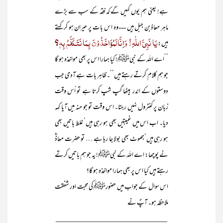
ہے! یعنی ہم یوں کہیں گے کہ فقہ کے سب سے بڑے
ماہر معاذبن جبل ہیں ---وہ اس بات پر حیران ہو کر کہتے
یَا نَبِیَّ اللّٰہِ! وَاِنَّا لَمُؤَاخَذُوْنَ بِمَا نَتَـکَلَّمُ بِہٖ؟
ہیں:
’’اے اللہ کے نبیﷺ! کیا ہمارا اس پر بھی مواخذہ ہو گا
جو ہم کلام کرتے رہتے ہیں‘‘۔ظاہر بات ہے آدمی جب
دوستوں کے اندر بیٹھا گپ شپ کرتا ہے تو اُس وقت
زبان پر کنٹرول نہیں رہتا۔ اس وقت تو جو منہ میں آیا کہہ
دیا۔ اب اس میں غیبتیں بھی ہو رہی ہیں‘ غلط باتیں بھی
ہو رہی ہیں‘جھوٹ بھی بولا جا رہا ہے … تو حضرت معاذؓ
نے پوچھا: اے اللہ کے نبیﷺ! یہ جو ہم باتیں کرتے
رہتے ہیں کیا اس پر بھی ہمارا مواخذہ ہو گا؟
اس سوال کے جواب میں حضورﷺ کی محبت اور شفقت
ملاحظہ ہو۔ آپؐ نے
____________________________