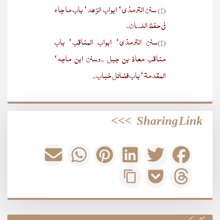
سنن الترمذی‘ ابواب الزھد‘ باب ما جاء
(۱)
فی حفظ اللسان۔
سنن الترمذی‘ ابواب المناقب‘ باب
(۲)
مناقب معاذ بن جبل ۔وسنن ابن ماجہ‘
المقدمۃ‘ باب فضائل خباب۔
>>>
Sharing Link