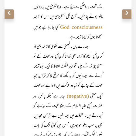
کے تحت ناراضگی سے بچنا ہے۔ لہٰذا تقویٰ میں یہ دونوں
پہلو ہونے چاہئیں۔ آج کل انگریزی میں اس کا ترجمہ
کیا جا رہا ہے جو میں
God consciousness
سمجھتا ہوں کہ اچھا ترجمہ ہے۔
ہمارے ہاں بدقسمتی سے تقویٰ کا ترجمہ بھی ڈر
کر دیا گیا‘انذار کا ترجمہ بھی ڈرانا کردیا گیا اور خوف کے تو
معنی ہی ڈر کے ہیں ‘تو ان مختلف الفاظ کا ایک ہی ترجمہ
کرنے سے عیسائیوں کو یہ کہنے کا موقع ملا کہ قرآن مجید
خوف کے جذبے کو زیادہ حرکت میں لاتا ہے اورخوف
ایک منفی
جذبہ ہے‘ جبکہ بائبل اور
(negative)
حضرت مسیح علیہ السلام کے وعظ محبت کے جذبے کو
اُبھارتے ہیں۔ حقیقت میں ایسا نہیں ہے‘قرآن مجید میں
بھی یہ سب پہلو موجودہیں ‘ اس میں کوئی شک کی بات
نہیں‘ لیکن مختلف الفاظ کے ایک جیسے ترجمے کرنے سے