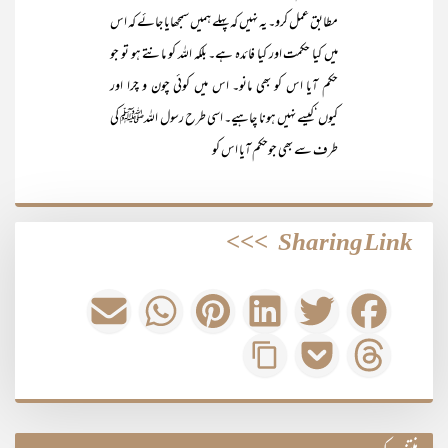
مطابق عمل کرو۔ یہ نہیں کہ پہلے ہمیں سمجھایا جائے کہ اس
میں کیا حکمت اور کیا فائدہ ہے۔ بلکہ اللہ کو مانتے ہو تو جو
حکم آیا اس کو بھی مانو۔ اس میں کوئی چون و چرا اور
کیوں‘کیسے نہیں ہونا چاہیے۔ اسی طرح رسول اللہﷺ کی
طرف سے بھی جوحکم آیا اس کو
>>>
Sharing Link