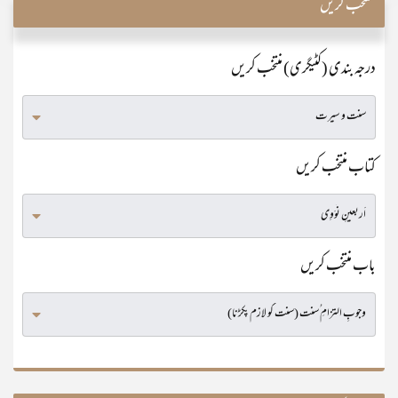
منتخب کریں
درجہ بندی (کٹیگری) منتخب کریں
کتاب منتخب کریں
باب منتخب کریں