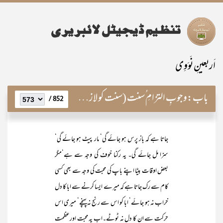
اَربعینِ نَوَوِی
باب:
وجوبِ التزامِ ُسنت (سنت کو لازم پکڑنا)
852 /
جاتا ہے کہ باز پرس ہو جائے گی‘ مار پیٹ ہو جائے گی‘
سزا مل جائے گی۔ یہ رکنا خوف کی وجہ سے ہے‘مگر
بعض اوقات بیٹا اپنے باپ کی محبت کی وجہ سے بھی کسی
کام سے رک جاتا ہے کہ میرے ایسا کرنے سے ابا کا دل
خراب نہ ہو جائے‘ ابا کو اس سے رنج نہ پہنچے‘ میری اس
حرکت سے ان کا دل نہ ٹوٹے۔اب یہ محبت اورعظمت