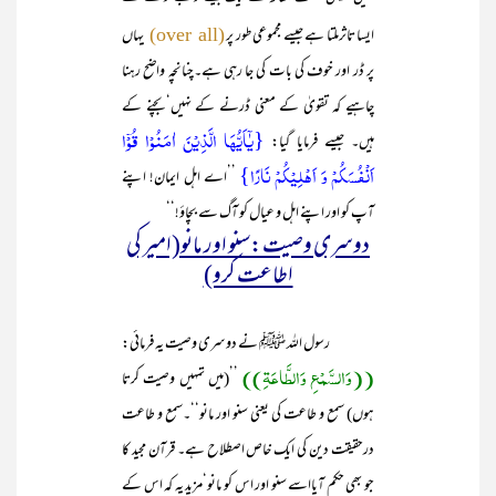
ایسا تاثرملتا ہے جیسے مجموعی طور پر
یہاں
(over all)
پر ڈر اور خوف کی بات کی جا رہی ہے۔چنانچہ واضح رہنا
چاہیے کہ تقویٰ کے معنی ڈرنے کے نہیں‘بچنے کے
{یٰۤاَیُّہَا الَّذِیۡنَ اٰمَنُوۡا قُوۡۤا
ہیں۔ جیسے فرمایا گیا:
اَنۡفُسَکُمۡ وَ اَہۡلِیۡکُمۡ نَارًا}
’’اے اہل ایمان! اپنے
آپ کو اور اپنے اہل و عیال کو آگ سے بچاؤ!‘‘
دوسری وصیت:سنو اور مانو(امیر کی
اطاعت کرو)
رسول اللہ ﷺ نے دوسری وصیت یہ فرمائی:
((وَالسَّمْعِ وَالطَّاعَۃِ))
’’(میں تمہیں وصیت کرتا
ہوں) سمع و طاعت کی یعنی سنو اور مانو‘‘۔سمع و طاعت
درحقیقت دین کی ایک خاص اصطلاح ہے۔ قرآن مجید کا
جو بھی حکم آیااسے سنو اور اس کو مانو‘مزید یہ کہ اس کے