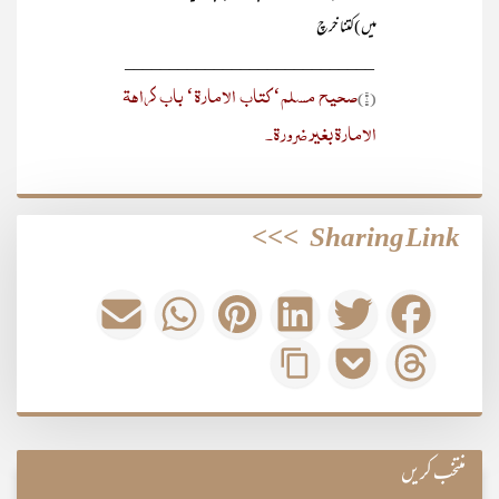
میں )کتنا خرچ
____________________________
صحیح مسلم‘ کتاب الامارۃ‘ باب کراہۃ
(۱)
الامارۃ بغیر ضرورۃ۔
>>>
Sharing Link
منتخب کریں