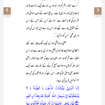
’’ اے ابوذر !تم کمزور ہو اور یہ امارت ایک امانت (اور
بہت بڑی ذمہ داری) ہے۔ یہ قیامت کے دن رسوائی اور
شرمندگی کا باعث ہے‘ سوائے اُس کے جس نے اس
کے حقوق پورے کیے اور اس بارے میں جو اس کی ذمہ
داری تھی‘ اس کو ادا کیا۔‘‘
یعنی درویشی اور زہد ایک الگ چیز ہے‘ جبکہ
انتظامی صلاحیت کا ہونا بالکل دوسری بات ہے اور اس
اعتبار سے تم کمزور ہو۔ یہی وجہ ہے کہ حضرت ابوذر رضی
اللہ عنہ کو مال و دولت جمع کرنے کے حولے سے ایک
مغالطہ بھی لاحق ہوگیا تھا۔ اس لیے کہ سورۃ التوبہ کی آیات
۳۴‘۳۵ میں فرمایا گیا ہے:
{وَ الَّذِیۡنَ یَکۡنِزُوۡنَ الذَّہَبَ وَ الۡفِضَّۃَ وَ لَا
یُنۡفِقُوۡنَہَا فِیۡ سَبِیۡلِ اللّٰہِ ۙ فَبَشِّرۡہُمۡ بِعَذَابٍ اَلِیۡمٍ
﴿ۙ۳۴﴾یَّوۡمَ یُحۡمٰی عَلَیۡہَا فِیۡ نَارِ جَہَنَّمَ فَتُکۡوٰی بِہَا