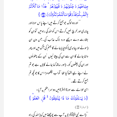
جِبَاہُہُمۡ وَ جُنُوۡبُہُمۡ وَ ظُہُوۡرُہُمۡ ؕ ہٰذَا مَا کَنَزۡتُمۡ
لِاَنۡفُسِکُمۡ فَذُوۡقُوۡا مَا کُنۡتُمۡ تَکۡنِزُوۡنَ ﴿۳۵﴾}
’’ اور وہ لوگ جو جمع کرتے ہیں اپنے پاس سونا اور
چاندی اور خر چ نہیں کرتے اس کو اللہ کی راہ میں‘تو ان کو
بشارت دے دیجیے درد ناک عذاب کی۔جس دن ان
(سونے اور چاندی) کو تپایا جائے گا جہنم کی آگ میں اور پھر
داغا جائے گا ان سے ان کی پیشانیوں ‘ان کے پہلوئوں
اور ان کی پیٹھوں کو۔ (اور ساتھ کہا جائے گا) یہ ہے جو تم
نے اپنے لیے اکٹھا کیا تھا ‘تو اب چکھو مزا اس کا جو کچھ تم
جمع کرتے تھے۔‘‘
اسی حوالے سے سورۃ البقرۃ میں دوسرا حکم یہ آیا:
{وَ یَسۡـَٔلُوۡنَکَ مَا ذَا یُنۡفِقُوۡنَ ۬ؕ قُلِ الۡعَفۡوَؕ }
(البقرۃ:۲۱۹)
’’(اے نبیﷺ!) یہ آپ سے پوچھتے ہیں کہ( اللہ کی راہ