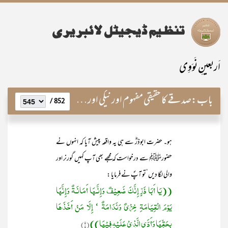
اَربعینِ نَوَوِی
باب:
صدقے کا حقیقی مفہوم اور نیکی اور گناہ کی پہچان
852 /
ہو۔ حضرت ابوذرؓ سے ہی یہ واقعہ پیش آیا کہ انہوں نے
حضورﷺ سے درخواست کہ مجھے بھی آپ کہیں گورنر اور
والی لگا دیں‘تو آپؐ نے فرمایا :
((یَا أَبَا ذَرٍّ إِنَّکَ ضَعِیْفٌ وَإِنَّـہَا أَمَانَـۃٌ وَإِنَّہَا
یَوْمَ الْقِیَامَۃِ خِزْیٌ وَنَدَامَۃٌ ‘ إِلَّا مَنْ أَخَذَہَا
بِحَقِّہَا وَأَدَّی الَّذِیْ عَلَیْہِ فِیْہَا))
(۱)