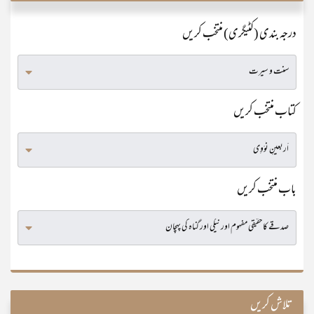
درجہ بندی (کٹیگری) منتخب کریں
کتاب منتخب کریں
باب منتخب کریں
تلاش کریں