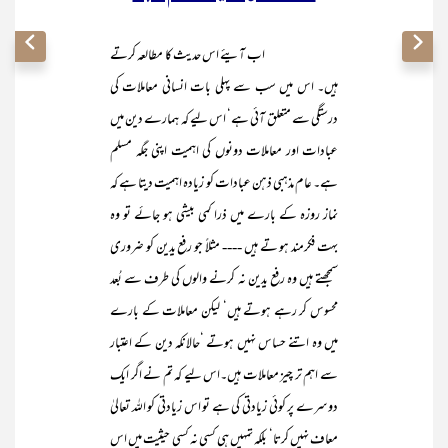
اب آیئے اس حدیث کا مطالعہ کرتے
ہیں۔ اس میں سب سے پہلی بات انسانی معاملات کی
درستگی سے متعلق آئی ہے‘ اس لیے کہ ہمارے دین میں
عبادات اور معاملات دونوں کی اہمیت اپنی جگہ مسلم
ہے۔ عام مذہبی ذہن عبادات کو زیادہ اہمیت دیتا ہے کہ
نماز روزہ کے بارے میں ذرا کمی بیشی ہو جائے تو وہ
بہت فکرمند ہو تے ہیں ---- مثلاً جو رفع یدین کو ضروری
سمجھتے ہیں وہ رفع یدین نہ کرنے والوں کی طرف سے بُعد
محسوس کر رہے ہوتے ہیں‘ لیکن معاملات کے بارے
میں وہ اتنے حساس نہیں ہوتے ‘حالانکہ دین کے اعتبار
سے اہم تر چیز معاملات ہیں۔اس لیے کہ تم نے اگر ایک
دوسرے پر کوئی زیادتی کی ہے تو اس زیادتی کو اللہ تعالیٰ
معاف نہیں کرتا‘ بلکہ تمہیں ہی کسی نہ کسی حیثیت میں اس