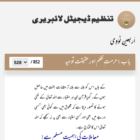
اَربعینِ نَوَوِی
باب:
حرمت ِظلم اور حقیقت ِتوحید
852 /
کے ہاں اس کو بلند سے بلند تر مقامات جنت میں حاصل
ہوں گے۔ گویا قرآن مجید ہر اعتبار سے اللہ تعالیٰ کے غنی
ہونے کا تصور دیتا ہے کہ مخلوق میں سے کوئی بھی‘ کسی
درجے میں بھی اور کسی اعتبار سے بھی یہ نہ سمجھے کہ اللہ
تعالیٰ اس کا محتاج ہے۔
معاملات کی اہمیت مسلم ہے!