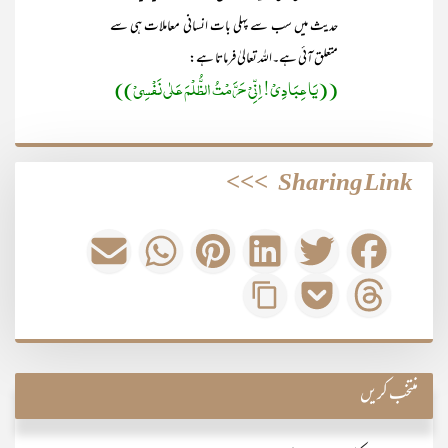
حدیث میں سب سے پہلی بات انسانی معاملات ہی سے
متعلق آئی ہے۔اللہ تعالیٰ فرماتا ہے:
((یَا عِبَادِیْ! اِنِّیْ حَرَّمْتُ الظُّلْمَ عَلٰی نَفْسِیْ))
>>>
Sharing Link
منتخب کریں