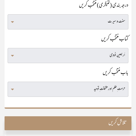
درجہ بندی (کٹیگری) منتخب کریں
کتاب منتخب کریں
باب منتخب کریں
تلاش کریں