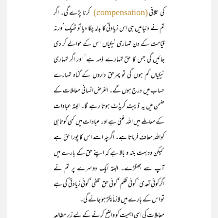
کی تلافی
کرنا پڑے گی۔ اگر
(compensation)
تم نے دنیا میں ہی اس زیادتی کا بدلہ چکا دیا تو ٹھیک‘ ورنہ
قیامت کے دن تمہاری نیکیاں اس کے حوالے کر دی
جائیں گی جس کا حق تمہارے ذمہ ہے‘ اور اگر تمہاری
نیکیاں کم ہوں گی تو پھرحق داروں کے گناہ تمہارے
حساب میں درج ہوں گے۔ الغرض انسانی معاملات کے
ضمن میں یہ ڈیبٹ کریڈٹ ہوتا رہے گا۔ البتہ عبادات
کے معاملے میں اللہ غنی ہے اور عبادات میں کمی کوتاہی
کواللہ معاف فرماتا ہے۔ اگرچہ اسے اس کا پورا حق ہے
‘لیکن وہ بہت بلند و بالا ہے کہ اپنے حق کے بارے میں
آپ سے جھگڑے۔ البتہ ایک دوسرے پر تم نے
اگرکوئی تعدی‘ کوئی ظلم‘ کوئی حق تلفی‘ کوئی زیادتی کی ہے
تو اس کے بارے میں لازماًپکڑ ہو جائے گی۔
معاملات کی اسی اہمیت کو واضح کرنے کے لیے زیر مطالعہ