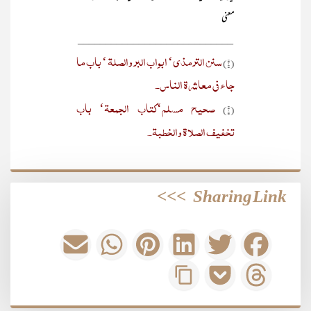
معنی
____________________________
سنن الترمذی‘ ابواب البر والصلۃ ‘ باب ما
(۱)
جاء فی معاشرۃ الناس۔
صحیح مسلم‘کتاب الجمعۃ‘ باب
(۲)
تخفیف الصلاۃ والخطبۃ۔
>>>
Sharing Link