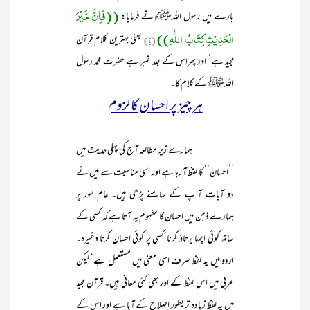
((فَاِنَّ خَیْرَ
بارے میں رسول اللہﷺ نے فرمایا:
الْحَدِیْثِ کِتَابُ اللّٰہِ))
(۲)
یعنی بہترین کلام قرآن
مجید ہے‘ اور پھراس کے بعد نمبر ہے حضرت محمد رسول
اللہﷺ کے کلام کا۔
ہر چیز پر احسان کا لزوم
ہمارے زیر مطالعہ آج کی پہلی حدیث میں
’’احسان‘‘ کا لفظ آ رہا ہے اور اسی مناسبت سے میں نے
دو آیات آ پ کے سامنے پڑھی ہیں۔ عام طور پر
ہمارے ذہن میں احسان کا مفہوم یہ آتا ہے کہ کسی کے
ساتھ کوئی اچھا برتاؤ کرنا‘کسی پر کوئی احسان کرنا وغیرہ۔
اردو میں یہ لفظ صرف اسی معنی میں مستعمل ہے‘ لیکن
عربی میں اس لفظ کے اور بھی کئی معانی ہیں۔ قرآن مجید
میں یہ لفظ زیادہ تر بطور اصلاح کے آیا ہے اور اس کے