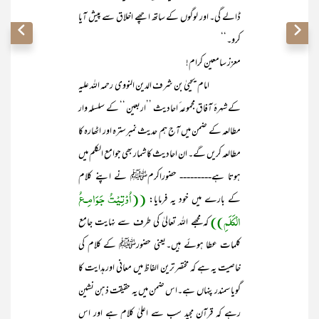
ڈالے گی۔ اور لوگوں کے ساتھ اچھے اخلاق سے پیش آیا
کرو۔‘‘
معزز سامعین کرام!
امام یحییٰ بن شرف الدین النووی رحمہ اللہ علیہ
کے شہرۂ آفاق مجموعہ ٔ احادیث ’’اربعین ‘‘ کے سلسلہ وار
مطالعہ کے ضمن میں آج ہم حدیث نمبرسترہ اور اٹھارہ کا
مطالعہ کریں گے۔ ان احادیث کا شمار بھی جوامع الکلم میں
ہوتا ہے--------- حضوراکرمﷺ نے اپنے کلام
((اُوْتِیْتُ جَوَامِـعُ
کے بارے میں خود یہ فرمایا:
الْکَلَمِ))
کہ مجھے اللہ تعالیٰ کی طرف سے نہایت جامع
کلمات عطا ہوئے ہیں۔یعنی حضورﷺ کے کلام کی
خاصیت یہ ہے کہ مختصر ترین الفاظ میں معانی اور ہدایت کا
گویا سمندر پنہاں ہے۔اس ضمن میں یہ حقیقت ذہن نشین
رہے کہ قرآن مجید سب سے اعلیٰ کلام ہے اور اس