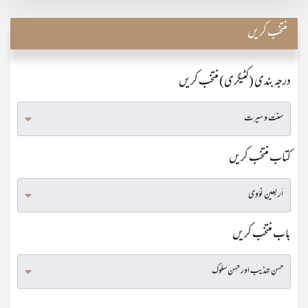
منتخب کریں
درجہ بندی (کٹیگری) منتخب کریں
کتاب منتخب کریں
باب منتخب کریں