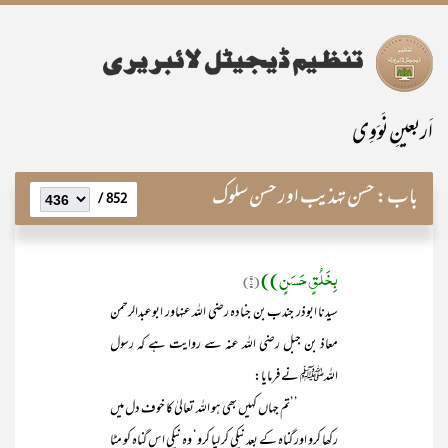
اَربعینِ نَوَوِی
باب:
حسن تہذیب اور حسن سلوک
852 /
بِخَلُقٍ حَسَنٍ))
(۱)
سیدنا ابوذر جندب بن جنادہ رضی اللہ عنہاور ابوعبدالرحمن
معاذ بن جبل رضی اللہ عنہ سے روایت ہے کہ رسول
اللہﷺ نے فرمایا:
’’تم جہاں کہیں بھی ہو اللہ تعالیٰ کا خوف دل میں
رکھا کرو اور گناہ کے بعد نیکی کر لیا کرو‘ وہ نیکی اس گناہ کو مٹا