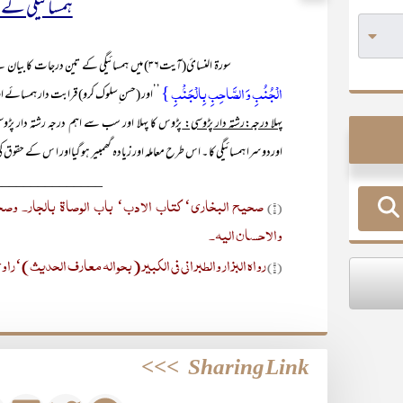
ہمسائیگی کے
سورۃ النسائ(آیت۳۶) میں ہمسائیگی کے تین درجات کا بیان ہے اور ان سے حسن سلوک کا حکم دیا گیا ہے:
الۡجُنُبِ وَ الصَّاحِبِ بِالۡجَنۡۢبِ }
’’اور (حسن ِسلوک کرو) قرابت دار ہمسائے ا
پہلا درجہ:رشتہ دار پڑوسی:
پڑوس کا پہلا اور سب سے اہم درجہ رشتہ دار پڑ
اوردوسرا ہمسائیگی کا ۔ اس طرح معاملہ اور زیادہ گھمبیر ہو گیااور ا س کے حقوق
_______________
صحیح البخاری‘ کتاب الادب‘ باب الوصاۃ بالجار۔ وصحی
(۱)
والاحسان الیہ۔
رواہ البزار والطبرانی فی الکبیر(بحوالہ معارف الحدیث)‘ر
(۲)
>>>
Sharing Link