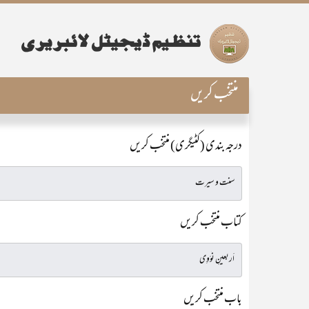
منتخب کریں
درجہ بندی (کٹیگری) منتخب کریں
کتاب منتخب کریں
باب منتخب کریں