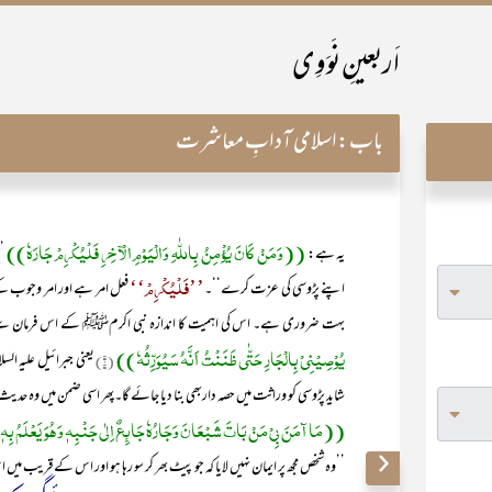
اَربعینِ نَوَوِی
باب:
اسلامی آدابِ معاشرت
((وَمَنْ کَانَ یُؤْمِنُ بِاللّٰہِ وَالْیَوْمِ الْآخِرِ فَلْیُکْرِمْ جَارَہٗ))
یہ ہے:
’
’’فَلْیُکْرِمْ‘‘
اپنے پڑوسی کی عزت کرے‘‘۔
فعل امر ہے اور امر وجوب ک
بہت ضروری ہے۔ اس کی اہمیت کا اندازہ نبی اکرمﷺ کے اس فرمان سے 
یُوْصِیْنِیْ بِالْجَارِ حَتّٰی ظَنَنْتُ اَنَّہُ سَیُوَرِّثُہٗ))
(۱)
یعنی جبرائیل علیہ الس
شاید پڑوسی کو وراثت میں حصہ داربھی بنا دیا جائے گا۔پھر اسی ضمن میں وہ حدی
((مَا آمَنَ بِیْ مَنْ بَاتَ شَبْعَانَ وَجَارُہٗ جَائِعٌ اِلٰی جَنْبِہٖ وَھُوَ یَعْلَمُ ب
’’وہ شخص مجھ پر ایمان نہیں لایا کہ جو پیٹ بھر کر سو رہا ہو اور اس کے قریب می