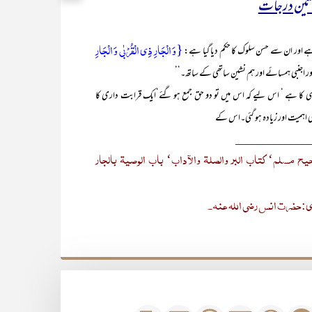
 تین درجات
{وَ الۡجَارِ ذِی الۡقُرۡبٰی وَ الۡجَارِ
ور اجنبی ہمسائے اور ہم نشین ساتھی کے ساتھ۔‘‘
وسی کا ہے ‘ اس لیے کہ اس میں تو دو حق جمع ہو گئے‘ایک قرابت داری کا
 کی اہمیت اور زیادہ ہو گئی۔اس کے
_____________
ح مسلم‘ کتاب البر والصلۃ والآداب‘ باب الوصیۃ بالجار
اوی:حضرت انس رضی اللہ عنہ۔