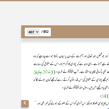
852 /
’اور جو شخص اللہ تعالیٰ اور آخرت کے دن پر ایمان رکھتا ہو اسے چاہیے کہ وہ
ے لیے آتا ہے ۔یہی وجہ ہے کہ پڑوسی کا اکرام اور اس کے حقوق کی رعایت
((مَا زَالَ جِبْرِیْلُ
بھی بآسانی لگایا جاسکتا ہے۔آپﷺ نے فرمایا:
لام مجھے پڑوسی کے حقوق کی اس قدر تاکید کرتے رہے کہ مجھے گمان ہونے لگا کہ
ث بھی یاد کیجیے جس میں رسول اللہﷺ نے فرمایا:
ِہٖ))
(۲)
ں اس کا پڑوسی بھوکا ہو جبکہ اس آدمی کو اس کے بھوکے ہونے کی خبر بھی ہو۔‘‘