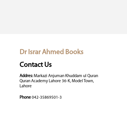
Dr Israr Ahmed Books
Contact Us
Addres:
Markazi Anjuman Khuddam ul Quran
Quran Academy Lahore 36-K, Model Town,
Lahore
Phone
042-35869501-3