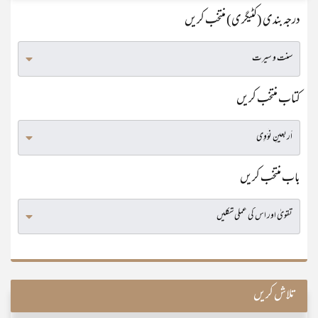
درجہ بندی (کٹیگری) منتخب کریں
کتاب منتخب کریں
باب منتخب کریں
تلاش کریں