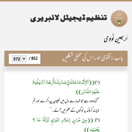
اَربعینِ نَوَوِی
باب:
تقویٰ اور اس کی عملی شکلیں
852 /
((اَلْاِثْمُ مَا حَاکَ فِیْ صَدْرِکَ وَکَرِھْتَ اَنْ یَطَّلِعَ
(۲)
عَلَیْہِ النَّاسُ))
’’گناہ وہ ہے جو تمہارے دل میں خلجان پیدا کر ے اور تم
ناپسند کروکہ یہ لوگوں کے علم میں آئے۔‘‘
((مِنْ حُسْنِ اِسْلَامِ الْمَرْئِ تَرْکُہٗ مَا لَا
(۳)
یَعْنِیْہِ))