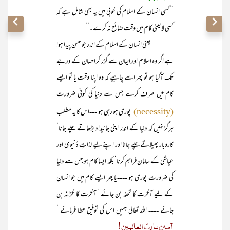
’’کسی انسان کے اسلام کی خوبی میں یہ بھی شامل ہے کہ
کسی لایعنی کام میں وقت ضائع نہ کرے۔‘‘
یعنی انسان کے اسلام کے اندر جو حسن پیدا ہوا
ہے اگر وہ اسلام اور ایمان سے گزر کر احسان کے درجے
تک آگیا ہو تو پھر اسے چاہیے کہ وہ اپنا وقت یا تو ایسے
کام میں صرف کرے جس سے دنیا کی کوئی ضرورت
پوری ہو رہی ہو ---اس کا یہ مطلب
(necessity)
ہرگز نہیں کہ دنیا کے اندر اپنی جائیداد بڑھاتے چلے جانا‘
کاروبار پھیلاتے چلے جانا اور اپنے لیے لذاتِ دُنیوی اور
عیاشی کے سامان فراہم کرنا‘ بلکہ ایسا کام ہو جس سے دنیا
کی ضرورت پوری ہو ----یا پھر ایسے کام میں جو انسان
کے لیے آخرت کا تحفہ بن جائے ‘ آخرت کا خزانہ بن
جائے ---- اللہ تعالیٰ ہمیں اس کی توفیق عطا فرمائے ‘
آمین یا ربّ العالمین!