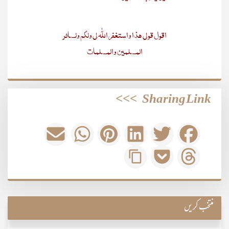
اقول قولی ھذا واستغفر اللّٰہ لی ولکم ولسائر
المسلمین والمسلمات
>>>
Sharing Link
منتخب کریں