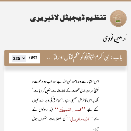
اَربعینِ نَوَوِی
باب:
نبی اکرمﷺ کو حکم ِقتال اور قتال کی تین صورتیں
852 /
اس اعتبار سے وہ مامور من اللہ ہے اور اب وہ دعوت و
تبلیغ صرف اپنی طبیعت کے تقاضے سے نہیں کر رہا ہے‘
بلکہ یہ اس کا فرضِ منصبی ہے۔اسی فرق کی وجہ سے نبیوں
’’قصص النبییّن‘‘
کے لیے
جبکہ رسولوں کے
’’انباء الرسل‘‘
لیے
کی اصطلاحات استعمال ہوتی
ہیں۔