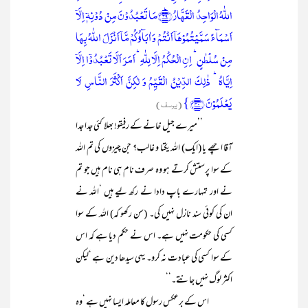
اللّٰہُ الۡوَاحِدُ الۡقَہَّارُ ﴿ؕ۳۹﴾مَا تَعۡبُدُوۡنَ مِنۡ دُوۡنِہٖۤ اِلَّاۤ
اَسۡمَآءً سَمَّیۡتُمُوۡہَاۤ اَنۡتُمۡ وَ اٰبَآؤُکُمۡ مَّاۤ اَنۡزَلَ اللّٰہُ بِہَا
مِنۡ سُلۡطٰنٍ ؕ اِنِ الۡحُکۡمُ اِلَّا لِلّٰہِ ؕ اَمَرَ اَلَّا تَعۡبُدُوۡۤا اِلَّاۤ
اِیَّاہُ ؕ ذٰلِکَ الدِّیۡنُ الۡقَیِّمُ وَ لٰکِنَّ اَکۡثَرَ النَّاسِ لَا
یَعۡلَمُوۡنَ ﴿۴۰﴾}
(یوسف)
’’میرے جیل خانے کے رفیقو! بھلا کئی جدا جدا
آقا اچھے یا (ایک) اللہ یکتا و غالب؟ جن چیزوں کی تم اللہ
کے سوا پرستش کرتے ہو وہ صرف نام ہی نام ہیں جو تم
نے اور تمہارے باپ دادا نے رکھ لیے ہیں ‘اللہ نے
ان کی کوئی سند نازل نہیں کی۔ (سن رکھو کہ) اللہ کے سوا
کسی کی حکومت نہیں ہے۔ اس نے حکم دیا ہے کہ اس
کے سوا کسی کی عبادت نہ کرو۔ یہی سیدھا دین ہے ‘لیکن
اکثر لوگ نہیں جانتے۔‘‘
اس کے برعکس رسول کا معاملہ ایسا نہیں ہے ‘وہ