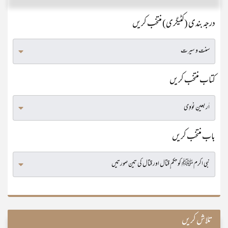
درجہ بندی (کٹیگری) منتخب کریں
کتاب منتخب کریں
باب منتخب کریں
تلاش کریں