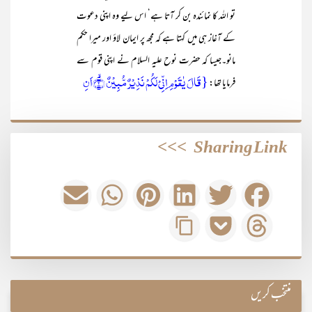
تو اللہ کا نمائندہ بن کر آتا ہے‘ اس لیے وہ اپنی دعوت
کے آغاز ہی میں کہتا ہے کہ مجھ پر ایمان لاؤ اور میرا حکم
مانو۔جیسا کہ حضرت نوح علیہ السلام نے اپنی قوم سے
{قَالَ یٰقَوۡمِ اِنِّیۡ لَکُمۡ نَذِیۡرٌ مُّبِیۡنٌ ۙ﴿۲﴾اَنِ
فرمایا تھا:
>>>
Sharing Link
منتخب کریں