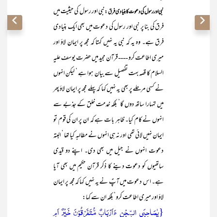
نبی اور رسول کی حیثیت میں
نبی او ررسول کی دعوت کا بنیادی فرق :
فرق کی بنا پر نبی اور رسول کی دعوت میں بھی ایک بنیادی
فرق ہے۔ وہ یہ کہ نبی یہ نہیں کہتا کہ مجھ پر ایمان لاؤ اور
میری اطاعت کرو ---- قرآن مجید میں حضرت یوسف علیہ
السلام کا قصہ بہت تفصیل سے بیان ہوا ہے ‘ لیکن انہوں
نے کسی مرحلے پر بھی یہ نہیں کہا کہ پہلے مجھ پر ایمان لاؤ پھر
میں تمہارا ساتھ دوں گا‘ بلکہ خدمت خلق کے جذبے سے
انہوں نے کام کیا۔ ظاہر بات ہے کہ ان پر ان کی قوم تو
ایمان نہیں لائی تھی اور نہ ہی انہوں نے مطالبہ کیا تھا ‘ البتہ
دعوت انہوں نے جیل میں بھی دی۔ اپنے دو قیدی
ساتھیوں کو دعوت دینے کا ذکر قرآن حکیم میں بھی آیا
ہے۔ اس دعوت میں آپؑ نے یہ نہیں کہا کہ مجھ پر ایمان
لاؤ اور میری اطاعت کرو‘ بلکہ ان سے کہا:
{یٰصَاحِبَیِ السِّجۡنِ ءَاَرۡبَابٌ مُّتَفَرِّقُوۡنَ خَیۡرٌ اَمِ