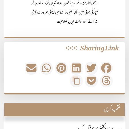
رضی اللہ عنہ نے اپنے طور پر دو اونٹنیاں خوب کھلا پلا کر
تیار کی ہوئی تھیں تاکہ انہیں راستے میں غذا کی ضرورت پیش
نہ آئے ‘اور اونٹ میں یہ صلاحیت
>>>
Sharing Link
منتخب کریں