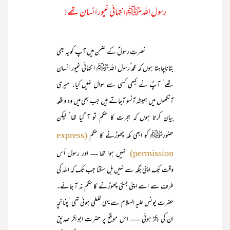
رسول اللہﷺ انتہائی غیور انسان تھے!
نصرتِ رسولؐ کے ضمن میں آپ کو یہ بھی
بتاناچاہتا ہوں کہ محمد ٌرسول اللہﷺ انتہائی غیور انسان
تھے‘ آپؐ نے کبھی کسی سے سوال نہیں کیا۔ میری
آنکھوں میں ہمیشہ آنسو آجاتے ہیں جب بھی میں وہ واقعہ
بیان کرتا ہوں کہ ہجرت کا حکم تو آ گیا تھا‘ لیکن
حضورﷺ کو ابھی مکہ چھوڑنے کا حکم
(express
نہیں ہوا تھا --- اور رسول اُس
permission)
وقت تک اپنی جگہ سے نہیں ہل سکتا جب تک کہ اللہ کی
طرف سے اسے اپنی بستی چھوڑنے کا حکم نہ آ جائے۔
حضرت یونس علیہ السلام سے یہی غلطی ہوئی تھی ‘چنانچہ
ان کی پکڑ ہوئی ---- اس موقع پر حضرت ابوبکر صدیق