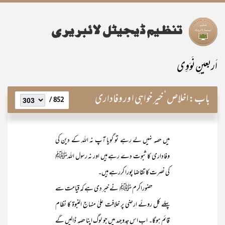
اَربعینِ نَوَوِی
باب:
اخلاص‘ خیر خواہی ا ور وفاداری
852 /
میں حصہ نہیں لے رہے تو گویا آپ نہ اللہ کے دین کی
وفاداری کا ثبوت دے رہے ہیں اور نہ رسول اللہﷺ
کی نصرت کا تقاضا پورا کررہے ہیں۔
حضوراکرم ﷺ نے خبر دی ہے کہ قیامت سے
پہلے کل روئے ارضی پر خلافت علیٰ منہاج النبوۃ کا نظام
قائم ہوگا۔ اب اس جدوجہد میں جو لوگ اپنا حصہ ڈالیں گے