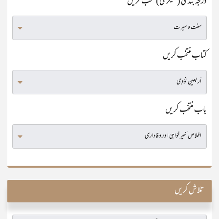
درجہ بندی (کٹیگری) منتخب کریں
کتاب منتخب کریں
باب منتخب کریں
تلاش کریں