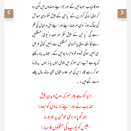
وہ کامیاب ہو جائیں گے اور جو اپنے دھندوں میں مگن رہ
کر اپنی زندگی گزاریں گے‘ یا جن کے پیش نظر وہی معاش
کی بھاگ دوڑ‘ وہی صرف اپنے اور اپنے اہل و عیال کی فکر
رہے گی ‘ یا جن کے پیش نظر صر ف دنیوی مستقبل
رہے گا‘جبکہ دینی یا اُخروی مستقبل سے انہیں کوئی غرض
ہی نہیں ہو گی تو وہ محروم رہ جائیں گے۔ البتہ یہ یاد رکھیے
کہ چاہے آپ اس معرکہ میں شامل ہوں یا نہ ہوں‘ یہ لازماً
ہو کر رہے گا۔ اس کی خبر علامہ اقبال بھی ساٹھ سال پہلے
دے گئے ہیں: ؎
دنیا کو ہے پھر معرکہ ٔروح و بدن پیش
تہذیب نے پھر اپنے درندوں کو ابھارا
اللہ کو پامردیٔ مؤمن پہ بھروسا
ابلیس کو یورپ کی مشینوں کا سہارا