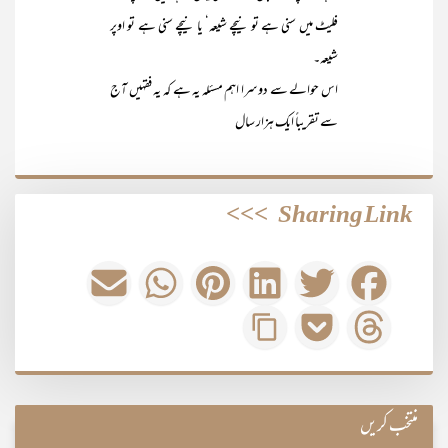
فلیٹ میں سنی ہے تو نیچے شیعہ‘ یا نیچے سنی ہے تو اوپر
شیعہ۔
اس حوالے سے دوسرا اہم مسئلہ یہ ہے کہ یہ فقہیں آج
سے تقریباً ایک ہزار سال
>>>
Sharing Link
منتخب کریں