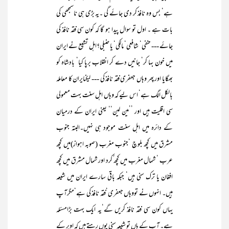
ہے‘ بس وہ نافذ کر دی جائے گی ۔یہ بڑی ہی ناسمجھی کی
بات ہے ۔ اول تو سوال پیدا ہو گا کہ کون سی فقہ نافذ کی
جائے --- حنفی‘ شافعی‘ مالکی‘ یا حنبلی؟اہل تشیع نے ایران
میں خون بہا کر‘ جانیں دے کر انقلاب برپا کیا‘ بادشاہ کو
بھگایا اور پھر وہاں جعفری فقہ نافذ کی --- لیکنایران کا معاملہ
بالکل الگ ہے‘ اس لیے کہ وہاں اہل سنت بہت معمولی
سی اقلیت ہیں اور ’’مین لین‘‘ یعنی ایران کے درمیان
کے دائرہ میں اہل سنت موجود ہی نہیں۔البتہ جنوب
مشرق میں کچھ بلوچ ‘جنوب مغرب (صوبہ اہواز)میں کچھ
عرب ‘ شمال مغرب میں کچھ ُکرد اور شمال مشرق میں کچھ
افغان یا ترک سنی ہیں‘ جبکہ باقی سارے ایران میں شیعہ
ہیں۔ انہوں نے تووہاں جعفری‘فقہ نافذ کی ہے‘مگرآپ
یہاں کون سی فقہ نافذ کریں گے‘یہ ایک بہت بڑامسئلہ
ہے۔ آپ کے ہاں تو شیعہ سنی یوں رہتے ہیں کہ اوپر کے