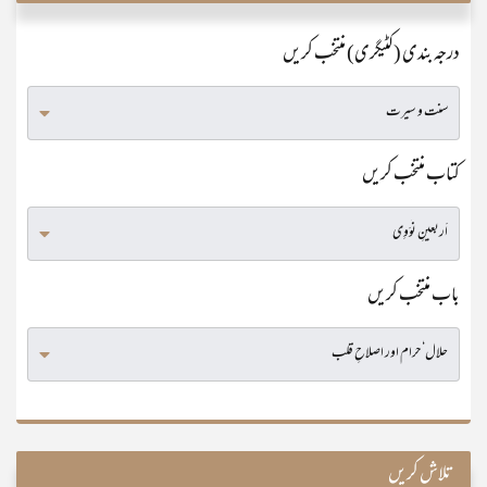
درجہ بندی (کٹیگری) منتخب کریں
کتاب منتخب کریں
باب منتخب کریں
تلاش کریں