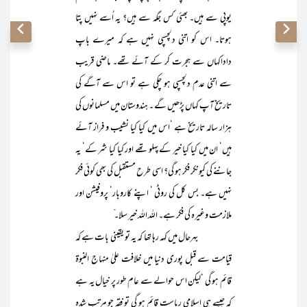
یوپی سے ہیں۔ بھئی کس جگہ سے ہیں؟ یہ اُسے نہیں پتا
ہوتا۔ اس کو اتنی دلچسپی نہیں ہے کہ میرے باپ
داداکہاں سے ہجرت کر کے آئے تھے۔ ماضی قریب
سے اتنی عدم دلچسپی ہو چکی ہے تو اس سے آگے کی
تاریخ آپ کہاں پڑھیں گے ۔ ہندوستان میں مسلمانوں کی
ہزار سالہ تاریخ ہے ‘اس میں کیا کیا نشیب و فراز آئے
ہیں‘ ان میں کیا کیا خیر کے پہلو تھے اور کیا کیا شر کے‘ یہ
جاننے کی کیونکر فکر ہو گی؟ اسی طرح مستقبل کی بھی کوئی فکر
نہیں ہے۔ بس کل کی روٹی ‘ اپنے کاروبار‘ پروفیشن اور
ملازمت وغیرہ کی فکر ہے۔ اللہ اللہ خیر سلا۔ ّ
بہرحال میں کہہ رہا تھا کہ یہ تو یقینی بات ہے کہ
قیامت سے قبل پوری دنیا میں خلافت علیٰ منہاج النبوۃ
قائم ہو گی ‘لیکن اس حوالے سے عام طور پر خیال یہ ہے
کہ جیسے ہی اسلامی ریاست قائم ہو گی تو فقہ جو مرتب شدہ