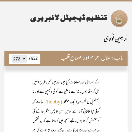
اَربعینِ نَوَوِی
باب:
حلال‘ حرام اور اصلاحِ قلب
852 /
کے مسائل اور معاملات کیا ہیں اور میں کس طرح انہیں
حل کرسکتا ہوں۔نہ اسے ماضی سے کوئی دلچسپی ہے اور نہ
مستقبل کی فکر۔میرا ایک مشغلہ
ساہے کہ
(hobby)
کوئی نیا ملاقاتی آتا ہے تو میں اس کا پس منظر جاننے کی
کوشش کرتا ہوں۔ مجھے سمجھ میں آجاتا ہے کہ یہ شخص
مہاجر ہے اورجمنا پار کا ہے ۔پوچھنے پر وہ بتاتا ہے کہ ہم