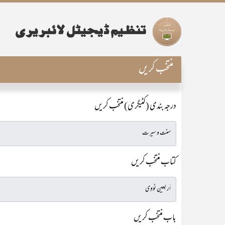
منتخب کریں
درجہ بندی (کٹیگری) منتخب کریں
کتاب منتخب کریں
باب منتخب کریں