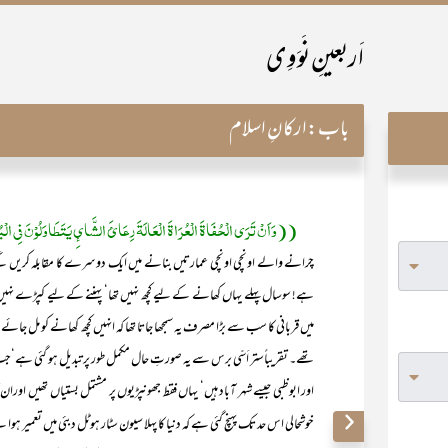
اَربعینِ نَوَوِی
باب:
ارکانِ اسلام
((وَاَنْ تَرَی الْحُفَاۃَ الْعُرَاۃَ الْعَالَۃَ رِعَائَ الشَّائِ یَتَطَاوَلُوْنَ فِی ا
چرانے والے اونچی اونچی عمارتیں بنانے میں ایک دوسرے کا مقابلہ کریں 
ہے! سوسال پہلے یہاں کھانے کے لیے کچھ نہیں تھا‘ پہننے کے لیے کپڑے نہی
میں قربانی کا سب سے بڑا مصرف یہ سمجھا جاتا تھا کہ انہیں کچھ کھانے کو مل ج
تھے۔ تقریباًستر اَسّی برس سے یہ صورتِ حال مکمل طور پر تبدیل ہو گئی ہے
اور ابوظبی جیسے شہر آباد ہیں‘ یہاں فقط جھونپڑیوں پر مشتمل بستیاں تھیں اورا
خوشحالی اس حد تک پہنچ گئی ہے کہ دنیا کا پہلا سیون سٹار ہوٹل دبئی میں تعمیر ہوا 