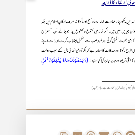
نی ارتقاء کا ذریعہ
ور چار عبادات نماز‘ روزہ‘ حج اورزکوٰۃ نہ صرف ارکانِ اسلام ہیں بلکہ
الی چیزیں نہیں ہیں۔ اگر نماز میں خشوع و خضوع پیدا ہو جائے تویہ ’’معراج
 کہ آدمی جھوٹ‘ فحش گوئی اور لہو و لعب سے مکمل اجتناب کرے اور اسے اپنے
سی طرح زکوٰۃ اور صدقات کا معاملہ ہے کہ اگر آدمی انفاقِ مال کے سبب دولت
{وَ یَسۡـَٔلُوۡنَکَ مَا ذَا یُنۡفِقُوۡنَ ۬ؕ قُلِ
اعلیٰ ترین درجہ یہ بیان کیا گیا ہے :
_____________