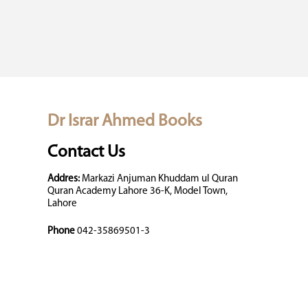
Dr Israr Ahmed Books
Contact Us
Addres:
Markazi Anjuman Khuddam ul Quran
Quran Academy Lahore 36-K, Model Town,
Lahore
Phone
042-35869501-3