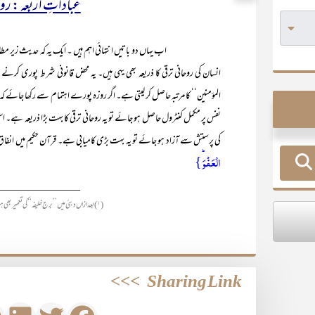
عباداتِ اربعہ : روحا
اب یہاں دو باتیں انتہائی اہم ہیں ۔ ایک یہ کہ حدیث زیر مطالعہ میں مذک
انسان کی روحانی ترقی کا ذریعہ بھی یہی ہیں۔ یہ محض قانونی شرط پوری کرنے و
المؤمنین‘‘ کا مرتبہ حاصل کر لیتی ہے۔ اگر روزہ پورے اہتمام سے رکھا جائے
نفس پر مکمل کنٹرول حاصل ہو جائے تو یہ روحانی ترقی کا بہت بڑا ذریعہ ہے۔ ا
کی پرستش سے آزاد ہو جائے تو یہ بہت بڑی کامیابی ہے۔ قرآن حکیم میں انفاق کا 
الۡعَفۡوَؕ }
_______________
(۱) بعد ازاں دبئی میں ’’برج خلیفہ‘‘ کی تعمیر بھی ہوئی‘ جو دنیا کی بلندترین عمارت ہے۔ (مرتب)
>>>
Sharing Link