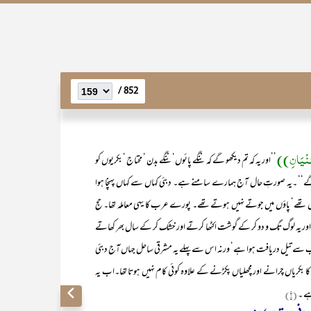
852 /
لْبُنْیَانِ))
’’اور یہ کہ تم دیکھو گے کہ ننگے پائوں‘ ننگے بدن ‘ محتاج ‘ بکریوں کو
گے‘‘ ۔یہ صورتِ حال آج ہمارے سامنے ہے۔ دبئی کہاں سے کہاں پہنچا ہوا
ں تھے‘ پاؤں میں جوتے نہیں ہوتے تھے۔ پورے عرب کا یہی معاملہ تھا۔ حج
ائے اور یہ لوگ تگ و دو کر کے گوشت اکٹھا کرتے اور خشک کر کے سال بھر کھاتے
‘جب سے تیل دریافت ہوا ہے‘ ورنہ اس سے پہلے یہ مشرقی ساحل جہاں آج دبئی
ن کا بکریاں چرانے اور مچھلیاں پکڑنے کے علاوہ کوئی کام نہیں ہوتا تھا۔اب یہ
ہے ۔
(۱)