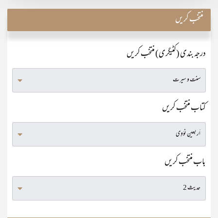
منتخب کریں
درجہ بندی (کٹیگری) منتخب کریں
کتاب منتخب کریں
باب منتخب کریں