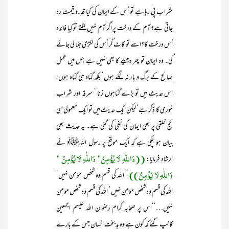
شراب پی رہا ہے تو اُس کے ایمان کی کیا قدر و قیمت رہ
جاتی ہے؟ آم کے درخت پر اگر آم نہیں لگتے تو کیا فائدہ
اُس درخت کا؟اسے تو کاٹ کر اُس کی لکڑی جلا لی جائے
گی۔ وہ ایمان تو پھر دھیلے کا بھی نہیں ہے جس میں عمل
ِصالح کے برگ و بار نہ لگے ہوں‘ بلکہ گناہ ہی گناہ ہوں!
اس حدیث میں تو بڑے گناہوں زنا ‘ سرقہ اور شراب
خوری کا ذکر ہے‘ لیکن ایک حدیث میں تو ایک معمولی سی
کج خلقی پر بھی ایمان کی نفی کی گئی ہے۔ یہ حدیث بھی
بیان ہو چکی ہے کہ ایک موقع پر رسول اللہﷺ نے
((وَاللّٰہِ لَا یُؤْمِنُ‘ وَاللّٰہِ لَا یُؤْمِنُ ‘
ارشاد فرمایا:
وَاللّٰہِ لَا یُؤْمِنُ))
’’اللہ کی قسم وہ شخص مؤمن نہیں‘
اللہ کی قسم وہ شخص مؤمن نہیں‘ اللہ کی قسم وہ شخص مؤمن
نہیں…‘‘اس پر صحابہ کرام رضوان اللہ علیہم اجمعین
کانپ گئے کہ کون ہے وہ بدبخت انسان جس کے بارے