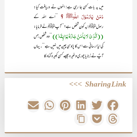
میں یہ بات کہی جا رہی ہے! انہوں نے دریافت کیا:
وَمَنْ یَارَسُوْلَ اللّٰہِﷺ ؟
’’اے اللہ کے
رسولﷺ! یہ کون شخص ہے؟‘‘آپﷺ نے فرمایا:
((اَلَّذِیْ لَا یَاْمَنُ جَارُہٗ بَوَایِقَہٗ))
’’وہ شخص جس
کی ایذا رسانی سے اس کا پڑوسی چین میں نہیں ہے‘‘۔ یہاں
آپؐ نے زنا یا چوری وغیرہ جیسے کسی کبیرہ گناہ کا
>>>
Sharing Link