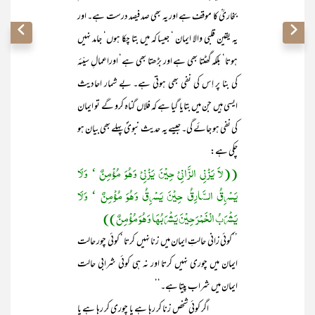
بخاریؒ کا موقف ہے اور یہ بھی صد فیصد درست ہے۔ اور
یہ یقین قلبی والا ایمان ‘ جیسا کہ میں بتا چکا ہوں‘ جامد نہیں
ہوتا‘ بلکہ گھٹتا بھی ہے اور بڑھتا بھی ہے‘ اوراعمالِ سیّئہ
کی بنا پر اِس کی نفی بھی ہوتی ہے۔ بے شمار احادیث
ایسی ہیں جن میں بتایا گیا ہے کہ فلاں گناہ کرو گے تو ایمان
کی نفی ہو جائے گی۔ جیسے یہ حدیث نبویؐ پہلے بھی بیان ہو
چکی ہے:
((لاَ یَزْنِی الزَّانِیْ حِیْنَ یَزْنِیْ وَھُوَ مُؤْمِنٌ ‘ وَلَا
یَسْرِقُ السَّارِقُ حِیْنَ یَسْرِقُ وَھُوَ مُؤْمِنٌ ‘ وَلَا
یَشْرَبُ الْخَمْرَ حِیْنَ یَشْرَبُھَا وَھُوَ مُؤْمِنٌ))
’’کوئی زانی حالتِ ایمان میں زنا نہیں کرتا ‘ کوئی چور حالت
ایمان میں چوری نہیں کرتا اور نہ ہی کوئی شرابی حالت
ایمان میں شراب پیتا ہے۔‘‘
اگر کوئی شخص زنا کر رہا ہے یا چوری کر رہا ہے یا