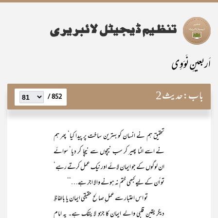
اَربعینِ نَوَوِی
باب:
حدیث 2
852 /
تحقیق ہم نے انسان کو بہترین ساخت پر پیدا کیا‘ پھر ہم
نے اسے الٹا پھیر کر سب نیچوں سے نیچا کر دیا‘ سوائے
ان لوگوں کے جو ایمان لائے اور نیک عمل کرتے رہے‘
تو اُن کے لیے کبھی ختم نہ ہونے والا اجر ہے…‘‘
تو اس اعتبار سے عمل ِصالح حقیقی ایمان یا بالفاظِ
دیگر یقین ِقلبی والے ایمان کا جزوِ لاینفک ہے۔ یہ امام