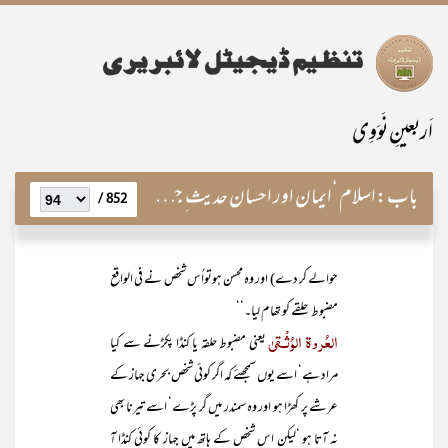
اَربعینِ نَوَوِی
باب:
اسلام ‘ایمان اور احسان حدیث ِ جبرائیل ؑ کی روشنی میں
852 /
حوالے کر دے) اور وہ محسن ہوتواُس شخص نے فی الواقع
مضبوط حلقے کو تھام لیا۔‘‘
العُروۃ الوُثْـقیٰ
یعنی مضبوط حلقہ یا کنڈا پکڑنے سے کیا
مراد ہے‘ اسے یوں سمجھئے کہ اگر کوئی شخص بحری جہاز کے
عرشے پر کھڑا ہو اور وہ سمندر میں گر پڑے‘ اسے تیرنا بھی
نہ آتا ہو ‘لیکن اس شخص کے ہاتھ میں جہاز کا کوئی کنڈا آ