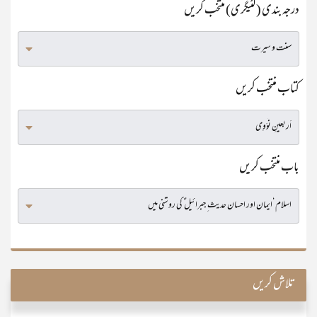
درجہ بندی (کٹیگری) منتخب کریں
کتاب منتخب کریں
باب منتخب کریں
تلاش کریں