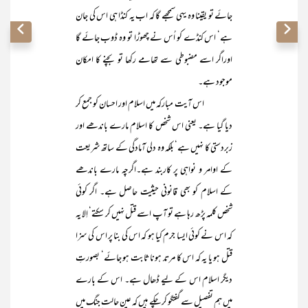
جائے تو یقینا وہ یہی سمجھے گا کہ اب یہ کنڈا ہی اس کی جان
ہے‘ اس کنڈے کو اُس نے چھوڑا تو وہ ڈوب جائے گا
اوراگر اسے مضبوطی سے تھامے رکھا تو بچنے کا امکان
موجود ہے۔
اس آیت مبارکہ میں اسلام اور احسان کو جمع کر
دیا گیا ہے۔ یعنی اس شخص کا اسلام مارے باندھے اور
زبردستی کا نہیں ہے‘ بلکہ وہ دلی آمادگی کے ساتھ شریعت
کے اوامر و نواہی پر کاربند ہے۔اگرچہ مارے باندھے
کے اسلام کو بھی قانونی حیثیت حاصل ہے۔ اگر کوئی
شخص کلمہ پڑھ رہا ہے تو آپ اسے قتل نہیں کر سکتے‘ اِلا یہ
کہ اس نے کوئی ایسا جرم کیا ہو کہ اس کی بنا پر اس کی سزا
قتل ہو یا یہ کہ اس کا مرتد ہونا ثابت ہو جائے‘ بصورتِ
دیگر اسلام اس کے لیے ڈھال ہے۔ اس کے بارے
میں ہم تفصیل سے گفتگو کر چکے ہیں کہ عین حالت ِجنگ میں