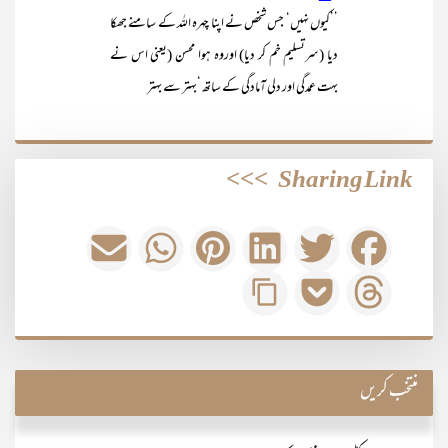
’’کیوں نہیں‘ جس شخص نے اپنا چہرہ اللہ کے سامنے جھکا
دیا (سرتسلیم خم کر دیا) اوروہ ہوا محسن (یعنی اس نے
بہت عمدگی اور دلی آمادگی کے ساتھ ‘بہتر سے بہتر
>>>
Sharing Link
منتخب کریں