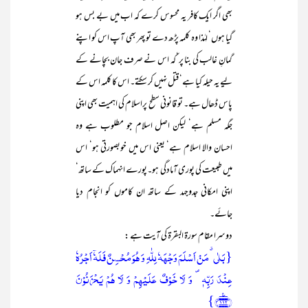
بھی اگر ایک کافر یہ محسوس کرے کہ اب میں بے بس ہو
گیا ہوں‘ لہٰذا وہ کلمہ پڑھ دے تو پھر بھی آپ اس کو اپنے
گمانِ غالب کی بنا پر‘کہ اس نے صرف جان بچانے کے
لیے یہ حیلہ کیا ہے‘ قتل نہیں کر سکتے۔ اس کا کلمہ اس کے
پاس ڈھال ہے۔ تو قانونی سطح پراسلام کی اہمیت بھی اپنی
جگہ مسلم ہے‘ لیکن اصل اسلام جو مطلوب ہے وہ
احسان والا اسلام ہے‘ یعنی اس میں خوبصورتی ہو‘ اس
میں طبیعت کی پوری آمادگی ہو۔پورے انہماک کے ساتھ‘
اپنی امکانی جدوجہد کے ساتھ ان کاموں کو انجام دیا
جائے۔
دوسرا مقام سورۃ البقرۃ کی آیت ہے :
{بَلٰی ٭ مَنۡ اَسۡلَمَ وَجۡہَہٗ لِلّٰہِ وَ ہُوَ مُحۡسِنٌ فَلَہٗۤ اَجۡرُہٗ
عِنۡدَ رَبِّہٖ ۪ وَ لَا خَوۡفٌ عَلَیۡہِمۡ وَ لَا ہُمۡ یَحۡزَنُوۡنَ
﴿۱۱۲﴾٪}