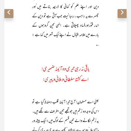
دین اور اپنے علم کو کمائی کا ذریعہ بناتے ہیں‘اور
تیسرے یہ راہب ۔رہبانیت جب آتی ہے تو دین کے
اندر فتوراورفساد پھیلاتی ہے۔ انہی تین گروہوں کے
بارے میں علامہ اقبال نے اپنے ایک شعر میں کہا ہے :
؎
باقی نہ رہی تیری وہ آئینہ ضمیری!
اے کشتۂ سلطانی و ملائی و پیری!
یعنی اے مسلمان! آج تیرا آئینۂ قلب دھندلا گیا ہے تو
اس کی وجہ وہ زخم ہیں جو تجھے تین اطراف سے لگے ہیں۔
یہ زخم لگانے والے تین قسم کے لوگ ہیں: ایک پیشہ ور
مذہبی ملا ‘ دوسرے بادشاہ ‘ تیسرے پیری مریدی کرنے