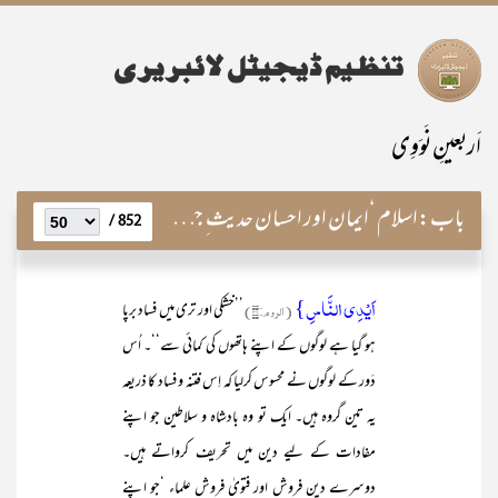
اَربعینِ نَوَوِی
باب:
اسلام ‘ایمان اور احسان حدیث ِ جبرائیل ؑ کی روشنی میں
852 /
اَیۡدِی النَّاسِ}
(الروم:۴۱)
’’خشکی اور تری میں فساد برپا
ہو گیا ہے لوگوں کے اپنے ہاتھوں کی کمائی سے‘‘۔ اُس
دَور کے لوگوں نے محسوس کرلیا کہ اِس فتنہ و فساد کا ذریعہ
یہ تین گروہ ہیں۔ ایک تو وہ بادشاہ و سلاطین جو اپنے
مفادات کے لیے دین میں تحریف کرواتے ہیں۔
دوسرے دین فروش اور فتویٰ فروش علماء ‘جو اپنے