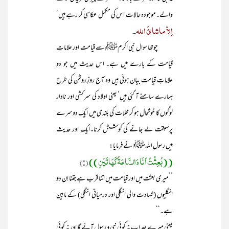
والے۔موجودہ حالات اس کی مکمل عکاسی کر رہے ہیں‘
اِلاّ ماشائَ اللہ۔
چوتھا سوال نبی اکرمﷺ سے قیامت اور علاماتِ
قیامت کے بارے میں ہے۔ اس حدیث میں جو دو
علاماتِ قیامت بیان ہوئی ہیں وہ آج روزِ روشن کی طرح
ہمارے سامنے آ گئی ہیں‘ یعنی اولاد کی سرکشی اور نادار
لوگوں کا خوشحال ہو کر محلات کی بلندی میں ایک دوسرے
پرسبقت لے جانے کی کوشش کرنا۔ایک اور حدیث
میں رسول اللہﷺ نے فرمایا:
((بُعِثْتُ اَنَا وَالسَّاعَۃُ کَھَاتَیْنِ))
(۱)
’’میری بعثت میں اور قیامت میں اتنا قرب ہے جتنا اِن دو
انگلیوں (شہادت والی انگلی اور درمیانی انگلی) کے مابین
ہے۔‘‘
یعنی میرے بعد اب نہ کوئی نبی و رسول آئے گا اور نہ کوئی