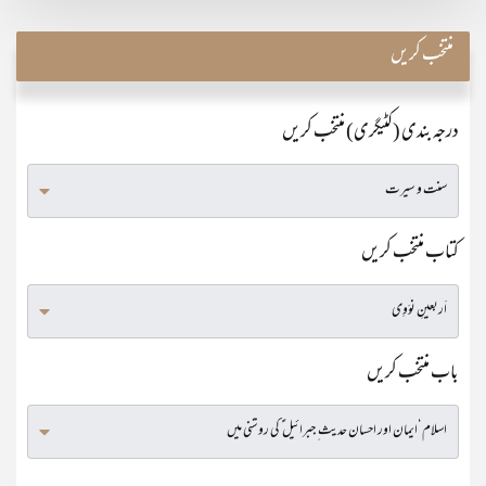
منتخب کریں
درجہ بندی (کٹیگری) منتخب کریں
کتاب منتخب کریں
باب منتخب کریں