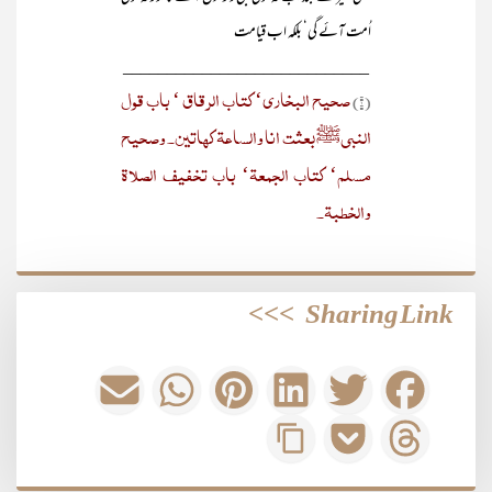
اُمت آئے گی‘ بلکہ اب قیامت
____________________________
صحیح البخاری‘ کتاب الرقاق ‘ باب قول
(۱)
النبیﷺ بعثت انا والساعۃ کھاتین۔ وصحیح
مسلم‘ کتاب الجمعۃ‘ باب تخفیف الصلاۃ
والخطبۃ۔
>>>
Sharing Link