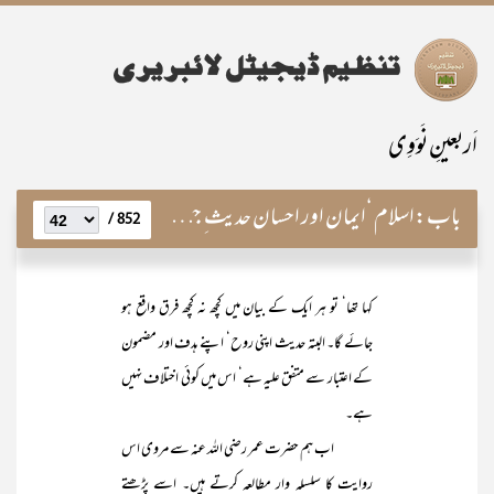
اَربعینِ نَوَوِی
باب:
اسلام ‘ایمان اور احسان حدیث ِ جبرائیل ؑ کی روشنی میں
852 /
کہا تھا‘ تو ہر ایک کے بیان میں کچھ نہ کچھ فرق واقع ہو
جائے گا۔ البتہ حدیث اپنی روح‘ اپنے ہدف اور مضمون
کے اعتبار سے متفق علیہ ہے‘ اس میں کوئی اختلاف نہیں
ہے۔
اب ہم حضرت عمر رضی اللہ عنہ سے مروی اس
روایت کا سلسلہ وار مطالعہ کرتے ہیں۔ اسے پڑھتے