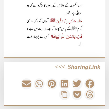
اس شخصیت کے داڑھی کے بالوں کا تذکرہ ہے کہ وہ
انتہائی سیاہ تھے۔
حَتّٰی جَلَسَ اِلَی النَّبِیِّ ﷺ
’’یہاں تک کہ وہ نبی
اکرمﷺ کے پاس آبیٹھا‘‘۔ ایک روایت میں ہے :
قَالَ: یَارَسُوْلَ اللّٰہِ آتِیْکَ؟
’’ اُس نے پوچھا: اے
اللہ
>>>
Sharing Link