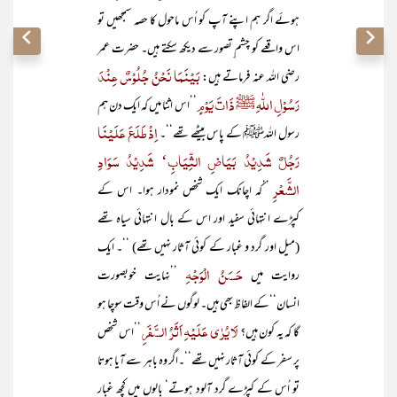
ہوئے اگر ہم اپنے آپ کو اُس ماحول کا حصہ سمجھیں تو
اس واقعے کو چشم ِتصور سے دیکھ سکتے ہیں۔ حضرت عمر
بَیْنَمَا نَحْنُ جُلُوْسٌ عِنْدَ
رضی اللہ عنہ فرماتے ہیں:
رَسُوْلِ اللّٰہِ ﷺ ذَاتَ یَوْمٍ
’’اس اثنا میں کہ ایک دن ہم
اِذْ طَلَعَ عَلَیْنَا
رسول اللہﷺ کے پاس بیٹھے تھے‘‘۔
رَجُلٌ شَدِیْدُ بَیَاضِ الثِّیَابِ‘ شَدِیْدُ سَوَادِ
الشَّعْرِ
’’کہ اچانک ایک شخص نمودار ہوا۔ اس کے
کپڑے انتہائی سفید اور اس کے بال انتہائی سیاہ تھے
(میل اور گرد و غبار کے کوئی آثار نہیں تھے) ‘‘۔ ایک
حَسَنُ الْوَجْہِ
روایت میں
’’نہایت خوبصورت
انسان‘‘کے الفاظ بھی ہیں۔ لوگوں نے اُس وقت سوچا ہو
لَا یُرٰی عَلَیْہِ اَثَرُ السَّفَرِ
گا کہ یہ کون ہیں؟
’’اس شخص
پر سفر کے کوئی آثار نہیں تھے‘‘۔اگر وہ باہر سے آیا ہوتا
تو اُس کے کپڑے گرد آلود ہوتے‘ بالوں میں کچھ غبار