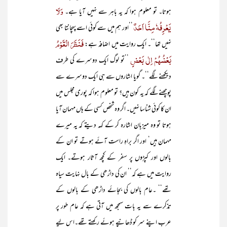
وَلَا
ہوتا۔ تو معلوم ہوا کہ یہ باہر سے نہیں آیا ہے۔
یَعْرِفُہٗ مِنَّا اَحَدٌ
’’اور ہم میں سے کوئی اسے پہچانتا بھی
فَنَظَرَ الْقَوْمُ
نہیں تھا‘‘۔ ایک روایت میں اضافہ ہے:
بَعْضُھُمْ اِلٰی بَعْضٍ
’’تو لوگ ایک دوسرے کی طرف
دیکھنے لگے‘‘۔ گویا اشاروں سے ہی ایک دوسرے سے
پوچھنے لگے کہ یہ کون ہیں؟ تو معلوم ہوا کہ پوری مجلس میں
ان کا کوئی شناسا نہیں۔ اگر وہ شخص کسی کے ہاں مہمان آیا
ہوتا تو وہ میزبان اشارہ کر کے کہہ دیتے کہ یہ میرے
مہمان ہیں‘ اور اگر براہِ راست آئے ہوتے تو ان کے
بالوں اور کپڑوں پر سفر کے کچھ آثار ہوتے۔ ایک
روایت میں ہے کہ’’ ان کی داڑھی کے بال نہایت سیاہ
تھے‘‘ ۔عام بالوں کی بجائے داڑھی کے بالوں کے
تذکرے سے یہ بات سمجھ میں آتی ہے کہ عام طور پر
عرب اپنے سر کو ڈھانپے ہوئے رکھتے تھے۔اس لیے