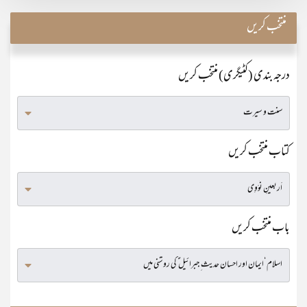
منتخب کریں
درجہ بندی (کٹیگری) منتخب کریں
کتاب منتخب کریں
باب منتخب کریں