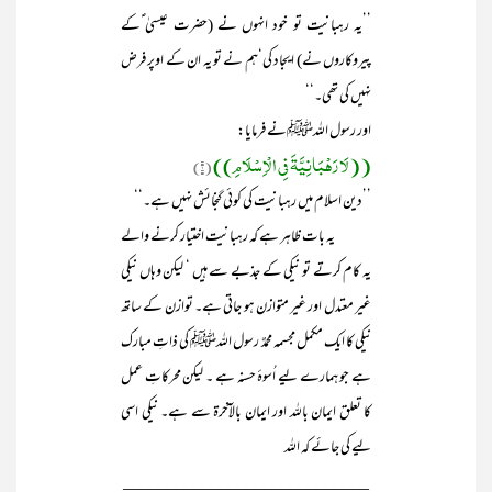
’’یہ رہبانیت تو خود انہوں نے (حضرت عیسیٰ ؑکے
پیروکاروں نے) ایجاد کی‘ہم نے تو یہ ان کے اوپر فرض
نہیں کی تھی۔‘‘
اور رسول اللہﷺنے فرمایا:
((لَا رَھْبَانِیَّۃَ فِی الْاِسْلَامِ))
(۱)
’’دین اسلام میں رہبانیت کی کوئی گنجائش نہیں ہے۔‘‘
یہ بات ظاہر ہے کہ رہبانیت اختیار کرنے والے
یہ کام کرتے تو نیکی کے جذبے سے ہیں ‘ لیکن وہاں نیکی
غیر معتدل اور غیر متوازن ہو جاتی ہے۔ توازن کے ساتھ
نیکی کا ایک مکمل مجسمہ محمدٌ رسول اللہﷺ کی ذاتِ مبارک
ہے جو ہمارے لیے اُسوۂ حسنہ ہے ۔ لیکن محرکاتِ عمل
کا تعلق ایمان باللہ اور ایمان بالآخرۃ سے ہے۔ نیکی اسی
لیے کی جائے کہ اللہ
____________________________