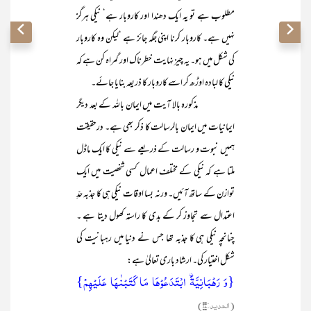
مطلوب ہے تو یہ ایک دھندا اور کاروبار ہے‘ نیکی ہرگز
نہیں ہے۔ کاروبار کرنا اپنی جگہ جائز ہے ‘لیکن وہ کاروبار
کی شکل میں ہو۔ یہ چیز نہایت خطرناک اور گمراہ کن ہے کہ
نیکی کا لبادہ اوڑھ کر اسے کاروبار کا ذریعہ بنایا جائے۔
مذکورہ بالا آیت میں ایمان باللہ کے بعد دیگر
ایمانیات میں ایمان بالرسالت کا ذکر بھی ہے۔ درحقیقت
ہمیں نبوت و رسالت کے ذریعے سے نیکی کا ایک ماڈل
ملتا ہے کہ نیکی کے مختلف اعمال کسی شخصیت میں ایک
توازن کے ساتھ آئیں۔ ورنہ بسا اوقات نیکی ہی کا جذبہ حدِّ
اعتدال سے تجاوز کر کے بدی کا راستہ کھول دیتا ہے ۔
چنانچہ نیکی ہی کا جذبہ تھا جس نے دنیا میں رہبانیت کی
شکل اختیار کی۔ ارشاد باری تعالیٰ ہے:
{وَ رَہۡبَانِیَّۃَۨ ابۡتَدَعُوۡہَا مَا کَتَبۡنٰہَا عَلَیۡہِمۡ}
(الحدید:۲۷)