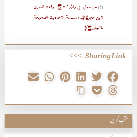
مراسیل ابی داوٗد‘ ح ۲۸۷۔ وفتح الباری
(۱)
لابن حجر۹/۱۳۔ وسلسلۃ الاحادیث الصحیحۃ
للالبانی ۴/۳۸۷۔
>>>
Sharing Link
منتخب کریں