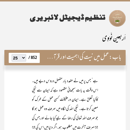
اَربعینِ نَوَوِی
باب:
عمل میں نیت کی اہمیت اور قرآن و حدیث میں ربط و تعلق
852 /
ہے‘ جس پر میں نے متعدد بار مفصل دروس دیے ہیں۔
اس وقت یہ بات سمجھانی مقصود ہے کہ ایمان سے نیکی
کاکیا تعلق ہے۔ ایمان درحقیقت کسی عمل کے محرک کو
معین کرتا ہے۔ نیکی اللہ کی نگاہ میں صرف وہ عمل ہو گا
جو صرف اللہ تعالیٰ کی رضا کے لیے کیا جائے اور جس کی
جزا صرف آخرت میں مطلوب ہو۔ اگر دنیا میں اس کی جزا