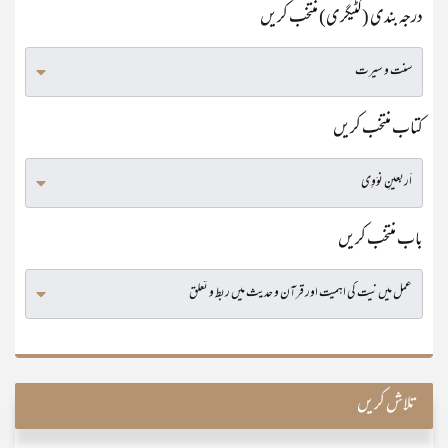
درجہ بندی (کٹیگری) منتخب کریں
کتاب منتخب کریں
باب منتخب کریں
تلاش کریں