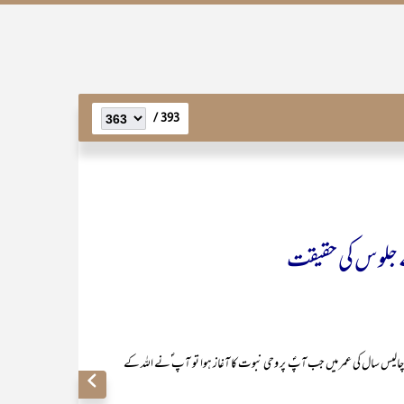
393 /
سال کی عمر میں جب آپؐ پر وحی نبوت کا آغاز ہوا تو آپ ؐنے اللہ کے