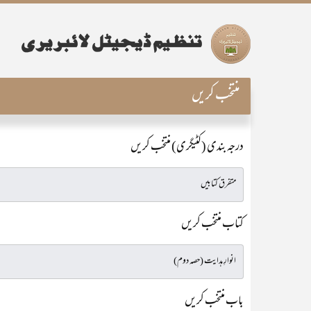
منتخب کریں
درجہ بندی (کٹیگری) منتخب کریں
کتاب منتخب کریں
باب منتخب کریں