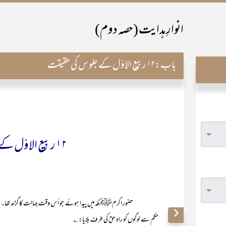
انوارِ ہدایت (حصہ دوم)
باب:
۱۲ ربیع الاوّل کے جلوس کی حقیقت
۱۲ ربیع الاوّل کے جلوس کی حقیقت
حضور اکرمﷺ مکہ میں پیدا ہوئے جو اُس وقت جہالت کا گڑھ تھا۔ چالیس 
حکم سے لوگوں کو راہِ حق کی طرف بلایا: ؎