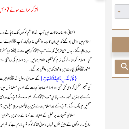
اُتر کر حرا سے سوئے قوم آیا او
انتہائی نامساعد حالات میں آپ اللہ کا حکم لوگوں تک پہنچاتے رہے۔ ا
اسلام میں داخل ہو گئے مکہ میں ان کا رہنا ناممکن بنا دیا گیا۔ آپﷺ نے اپنے س
مدینہ چلے گئے۔ یہاں بھی قریش مکہ نے آپﷺ کو چین سے نہ بیٹھنے دیا‘ مگر آپﷺ ک
گیا۔ اسلام کو مٹانے کی تمام کوششیں ناکام ہوئیں‘ مدینہ اسلام کی روشنی
حضورﷺ کی قیادت میں فاتحانہ مکہ میں داخل ہو گئے۔
{کُلُّ نَفْسٍ ذَائِقَۃُ الْمَوْتِ}
کی تعلیم مکمل کر دی گئی تھی اور اسلام ضابطہ ٔحیات کے طور پر مسلمانوں میں ر
کے لیے بہترین نمونہ ہے ۔چنانچہ آپ ﷺکے اصحاب نے آپؐ کی پیروی میں اپ
تکمیل میں لگ گئے۔ آپؐ کے بعد اسلام روئے زمین پر لاکھوں مربع میل میں پھی
اسلامی تعلیمات پر عمل کے اعتبار سے خلفائے راشدین رضوان اللہ علیہم ا
رائج رہا۔ لوگوں کے پیش نظر یہ فرمان رسولؐ تھا کہ لوگو تم پر لازم ہے کہ تم م