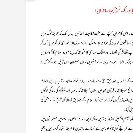
ر اِک نسخہ ٔکیمیا ساتھ لایا!
س کام میں آپؐ نے سخت تکالیف اٹھائیں ‘یہاں تک کہ جو چند لوگ دین
اتھیوں کو مدینہ کی طرف ہجرت کی اجازت دی اور خود بھی مکہ کو خیرباد کہہ کر
ی مخلصانہ اور انتھک مساعی کا نتیجہ تھا کہ مدینہ منورہ اسلام کا گہوارہ بن
 سے چمک اٹھا۔ ہجرتِ مدینہ کے آٹھویں سال مسلمان اس قابل ہو گئے کہ وہ
کے مصداق رسول اللہﷺ ہجرت کے ۱۰ سال بعد رفیق اعلیٰ سے جا ملے۔ یہ وہ وقت تھا جب آپ پر دین اسلام
ائج ہو چکا تھا۔ قرآن مجید میں اعلان آ چکا تھاکہ رسول اللہﷺ کی زندگی لوگوں
نی زندگیوں کو نہ صرف خود اسلام کے مطابق ڈھالا بلکہ آپؐ کے مشن کی
ل گیا۔
جمعین کا زمانہ بہترین تھا کہ دین اسلام خالص حالت میں مسلمانوں میں
یرے طریقے کو اپنائو اور میرے خلفائے راشدین کا طریقہ اختیار کرو۔ نیز یہ بھی